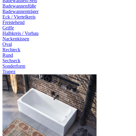
Badewannen-Sets
Badewannenfüße
Badewannenträger
Eck / Viertelkreis
Freistehend
Griffe
Halbkreis / Vorbau
Nackenkissen
Oval
Rechteck
Rund
Sechseck
Sonderform
Trapez