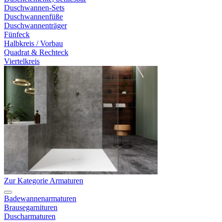
Duschwannen-Sets
Duschwannenfüße
Duschwannenträger
Fünfeck
Halbkreis / Vorbau
Quadrat & Rechteck
Viertelkreis
Zur Kategorie Armaturen
Badewannenarmaturen
Brausegarnituren
Duscharmaturen