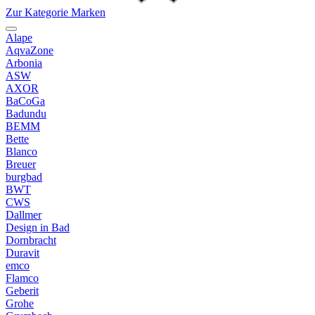
Zur Kategorie Marken
Alape
AqvaZone
Arbonia
ASW
AXOR
BaCoGa
Badundu
BEMM
Bette
Blanco
Breuer
burgbad
BWT
CWS
Dallmer
Design in Bad
Dornbracht
Duravit
emco
Flamco
Geberit
Grohe