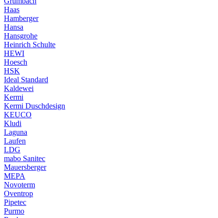
Grumbach
Haas
Hamberger
Hansa
Hansgrohe
Heinrich Schulte
HEWI
Hoesch
HSK
Ideal Standard
Kaldewei
Kermi
Kermi Duschdesign
KEUCO
Kludi
Laguna
Laufen
LDG
mabo Sanitec
Mauersberger
MEPA
Novoterm
Oventrop
Pipetec
Purmo