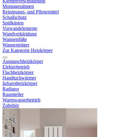
Klemmverschraubung
Montagerahmen
Reinigungs- und Pflegemittel
Schallschutz
Spülkästen
Vorwandelemente
Wandverkleidung
Wannenfüße
Wannenträger
Zur Kategorie Heizkörper
Austauschheizkörper
Elektrobetrieb
Flachheizkörper
Handtuchwärmer
Infrarotheizkörper
Radiator
Raumteiler
Warmwasserbetrieb
Zubehör