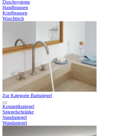
Duschsysteme
Handbrausen
Kopfbrausen
Waschtisch
Zur Kategorie Badspiegel
Kosmetikspiegel
Spiegelschränke
Standspiegel
Wandspiegel