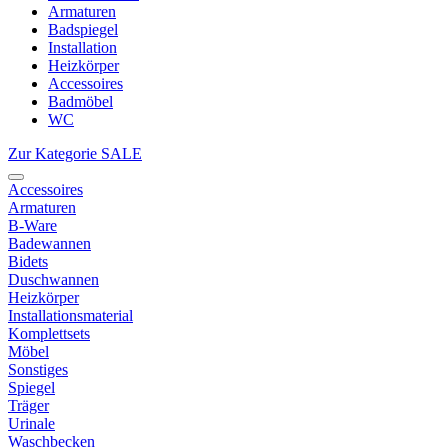
Armaturen
Badspiegel
Installation
Heizkörper
Accessoires
Badmöbel
WC
Zur Kategorie SALE
Accessoires
Armaturen
B-Ware
Badewannen
Bidets
Duschwannen
Heizkörper
Installationsmaterial
Komplettsets
Möbel
Sonstiges
Spiegel
Träger
Urinale
Waschbecken