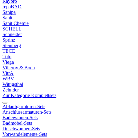
Raybro
repaBAD
Sanipa
Sanit
Sanit Chemie
SCHELL
Schneider
Sprinz
Steinberg
TECE
Toto
Viega
Villeroy & Boch
VitrA
WBV
Wittigsthal
Zehnder
Zur Kategorie Komplettsets
Ablaufgarnituren-Sets
Anschlussarmaturen-Sets
Badewannen-Sets
Badmöbel-Sets
Duschwannen-Sets
Vorwandelemente-Sets