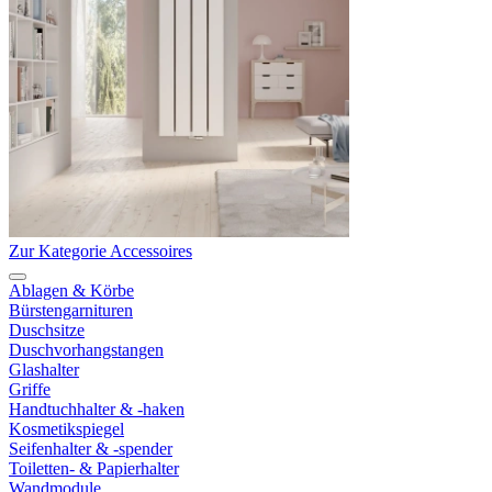
Zur Kategorie Accessoires
Ablagen & Körbe
Bürstengarnituren
Duschsitze
Duschvorhangstangen
Glashalter
Griffe
Handtuchhalter & -haken
Kosmetikspiegel
Seifenhalter & -spender
Toiletten- & Papierhalter
Wandmodule