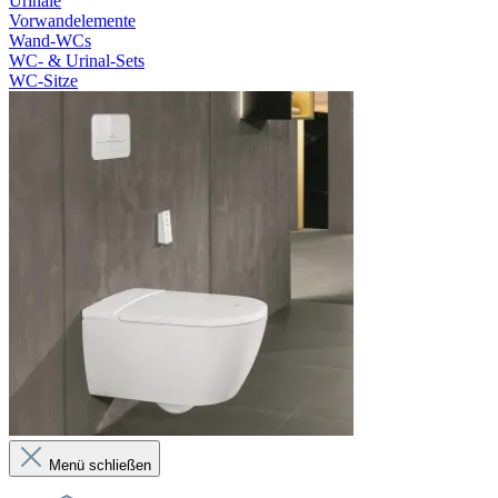
Urinale
Vorwandelemente
Wand-WCs
WC- & Urinal-Sets
WC-Sitze
Menü schließen