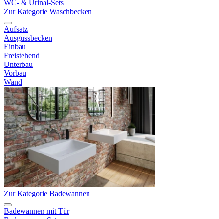
WC- & Urinal-Sets
Zur Kategorie Waschbecken
Aufsatz
Ausgussbecken
Einbau
Freistehend
Unterbau
Vorbau
Wand
Zur Kategorie Badewannen
Badewannen mit Tür