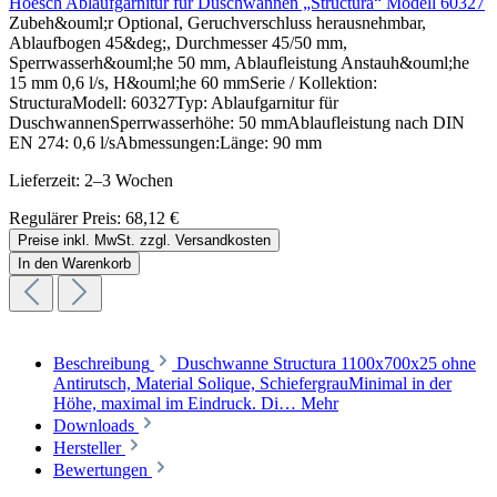
Hoesch Ablaufgarnitur für Duschwannen „Structura“ Modell 60327
Zubeh&ouml;r Optional, Geruchverschluss herausnehmbar,
Ablaufbogen 45&deg;, Durchmesser 45/50 mm,
Sperrwasserh&ouml;he 50 mm, Ablaufleistung Anstauh&ouml;he
15 mm 0,6 l/s, H&ouml;he 60 mmSerie / Kollektion:
StructuraModell: 60327Typ: Ablaufgarnitur für
DuschwannenSperrwasserhöhe: 50 mmAblaufleistung nach DIN
EN 274: 0,6 l/sAbmessungen:Länge: 90 mm
Lieferzeit: 2–3 Wochen
Regulärer Preis:
68,12 €
Preise inkl. MwSt. zzgl. Versandkosten
In den Warenkorb
Beschreibung
Duschwanne Structura 1100x700x25 ohne
Antirutsch, Material Solique, SchiefergrauMinimal in der
Höhe, maximal im Eindruck. Di…
Mehr
Downloads
Hersteller
Bewertungen