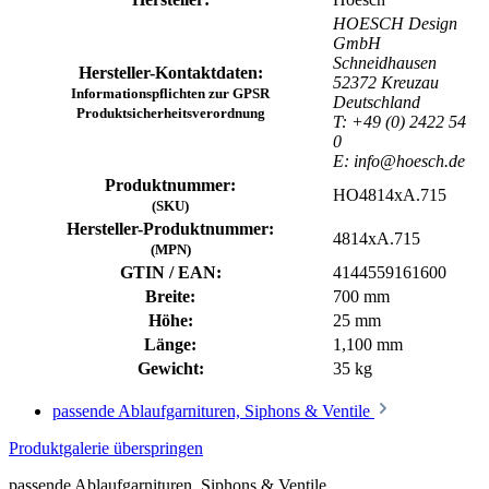
HOESCH Design
GmbH
Schneidhausen
Hersteller-Kontaktdaten:
52372 Kreuzau
Informationspflichten zur GPSR
Deutschland
Produktsicherheitsverordnung
T: +49 (0) 2422 54
0
E: info@hoesch.de
Produktnummer:
HO4814xA.715
(SKU)
Hersteller-Produktnummer:
4814xA.715
(MPN)
GTIN / EAN:
4144559161600
Breite:
700 mm
Höhe:
25 mm
Länge:
1,100 mm
Gewicht:
35 kg
passende Ablaufgarnituren, Siphons & Ventile
Produktgalerie überspringen
passende Ablaufgarnituren, Siphons & Ventile