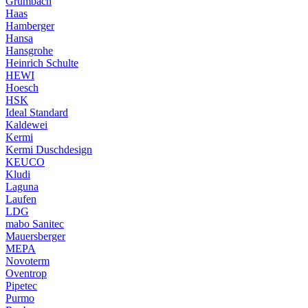
Grumbach
Haas
Hamberger
Hansa
Hansgrohe
Heinrich Schulte
HEWI
Hoesch
HSK
Ideal Standard
Kaldewei
Kermi
Kermi Duschdesign
KEUCO
Kludi
Laguna
Laufen
LDG
mabo Sanitec
Mauersberger
MEPA
Novoterm
Oventrop
Pipetec
Purmo