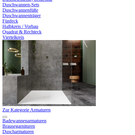
Duschwannen-Sets
Duschwannenfüße
Duschwannenträger
Fünfeck
Halbkreis / Vorbau
Quadrat & Rechteck
Viertelkreis
Zur Kategorie Armaturen
Badewannenarmaturen
Brausegarnituren
Duscharmaturen