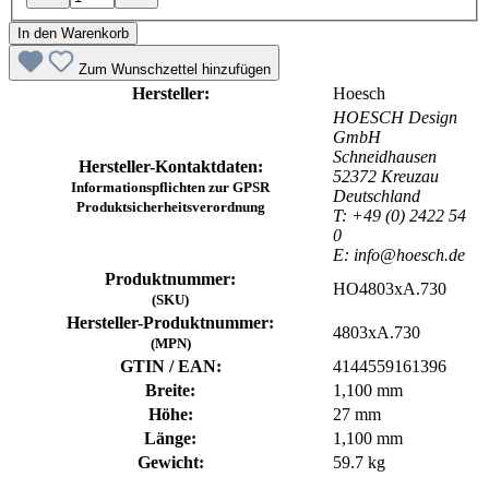
In den Warenkorb
Zum Wunschzettel hinzufügen
Hersteller:
Hoesch
HOESCH Design
GmbH
Schneidhausen
Hersteller-Kontaktdaten:
52372 Kreuzau
Informationspflichten zur GPSR
Deutschland
Produktsicherheitsverordnung
T: +49 (0) 2422 54
0
E: info@hoesch.de
Produktnummer:
HO4803xA.730
(SKU)
Hersteller-Produktnummer:
4803xA.730
(MPN)
GTIN / EAN:
4144559161396
Breite:
1,100 mm
Höhe:
27 mm
Länge:
1,100 mm
Gewicht:
59.7 kg