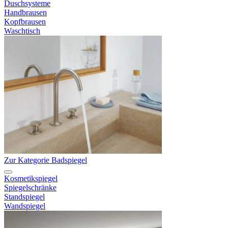
Duschsysteme
Handbrausen
Kopfbrausen
Waschtisch
Zur Kategorie Badspiegel
Kosmetikspiegel
Spiegelschränke
Standspiegel
Wandspiegel