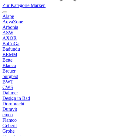
Zur Kategorie Marken
Alape
AqvaZone
Arbonia
ASW
AXOR
BaCoGa
Badundu
BEMM
Bette
Blanco
Breuer
burgbad
BWT
CWS
Dallmer
Design in Bad
Dornbracht
Duravit
emco
Flamco
Geberit
Grohe