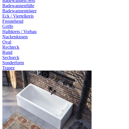
Badewannen-Sets
Badewannenfüße
Badewannenträger
Eck / Viertelkreis
Freistehend
Griffe
Halbkreis / Vorbau
Nackenkissen
Oval
Rechteck
Rund
Sechseck
Sonderform
Trapez