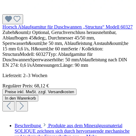
Hoesch Ablaufgarnitur für Duschwannen „Structura“ Modell 60327
Zubeh&ouml;r Optional, Geruchverschluss herausnehmbar,
Ablaufbogen 45&deg;, Durchmesser 45/50 mm,
Sperrwasserh&ouml;he 50 mm, Ablaufleistung Anstauh&ouml;he
15 mm 0,6 l/s, H&ouml;he 60 mmSerie / Kollektion:
StructuraModell: 60327Typ: Ablaufgarnitur für
DuschwannenSperrwasserhöhe: 50 mmAblaufleistung nach DIN
EN 274: 0,6 l/sAbmessungen:Länge: 90 mm
Lieferzeit: 2–3 Wochen
Regulärer Preis:
68,12 €
Preise inkl. MwSt. zzgl. Versandkosten
In den Warenkorb
Beschreibung
Produkte aus dem Mineralgussmaterial
SOLIQUE zeichnen sich durch hervorragende mechanische