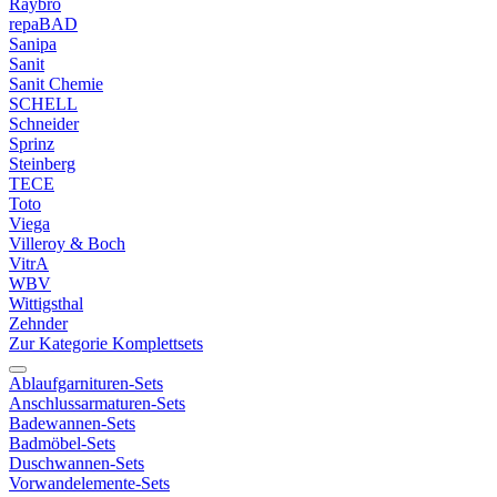
Raybro
repaBAD
Sanipa
Sanit
Sanit Chemie
SCHELL
Schneider
Sprinz
Steinberg
TECE
Toto
Viega
Villeroy & Boch
VitrA
WBV
Wittigsthal
Zehnder
Zur Kategorie Komplettsets
Ablaufgarnituren-Sets
Anschlussarmaturen-Sets
Badewannen-Sets
Badmöbel-Sets
Duschwannen-Sets
Vorwandelemente-Sets