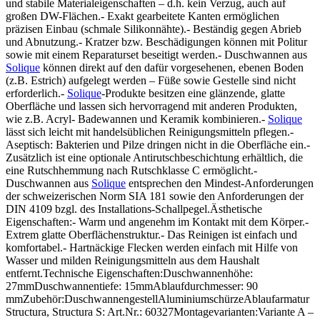
und stabile Materialeigenschaften – d.h. kein Verzug, auch auf
großen DW-Flächen.- Exakt gearbeitete Kanten ermöglichen
präzisen Einbau (schmale Silikonnähte).- Beständig gegen Abrieb
und Abnutzung.- Kratzer bzw. Beschädigungen können mit Politur
sowie mit einem Reparaturset beseitigt werden.- Duschwannen aus
Solique
können direkt auf den dafür vorgesehenen, ebenen Boden
(z.B. Estrich) aufgelegt werden – Füße sowie Gestelle sind nicht
erforderlich.-
Solique
-Produkte besitzen eine glänzende, glatte
Oberfläche und lassen sich hervorragend mit anderen Produkten,
wie z.B. Acryl- Badewannen und Keramik kombinieren.-
Solique
lässt sich leicht mit handelsüblichen Reinigungsmitteln pflegen.-
Aseptisch: Bakterien und Pilze dringen nicht in die Oberfläche ein.-
Zusätzlich ist eine optionale Antirutschbeschichtung erhältlich, die
eine Rutschhemmung nach Rutschklasse C ermöglicht.-
Duschwannen aus
Solique
entsprechen den Mindest-Anforderungen
der schweizerischen Norm SIA 181 sowie den Anforderungen der
DIN 4109 bzgl. des Installations-Schallpegel.Ästhetische
Eigenschaften:- Warm und angenehm im Kontakt mit dem Körper.-
Extrem glatte Oberflächenstruktur.- Das Reinigen ist einfach und
komfortabel.- Hartnäckige Flecken werden einfach mit Hilfe von
Wasser und milden Reinigungsmitteln aus dem Haushalt
entfernt.Technische Eigenschaften:Duschwannenhöhe:
27mmDuschwannentiefe: 15mmAblaufdurchmesser: 90
mmZubehör:DuschwannengestellAluminiumschürzeAblaufarmatur
Structura, Structura S: Art.Nr.: 60327Montagevarianten:Variante A –