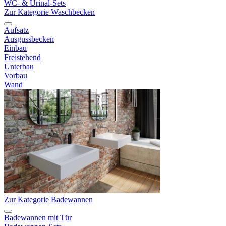
WC- & Urinal-Sets
Zur Kategorie Waschbecken
Aufsatz
Ausgussbecken
Einbau
Freistehend
Unterbau
Vorbau
Wand
Zur Kategorie Badewannen
Badewannen mit Tür