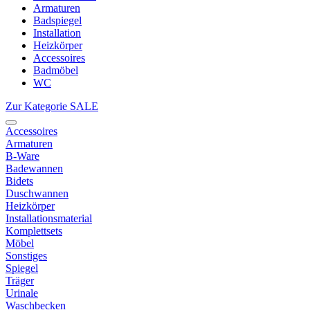
Armaturen
Badspiegel
Installation
Heizkörper
Accessoires
Badmöbel
WC
Zur Kategorie SALE
Accessoires
Armaturen
B-Ware
Badewannen
Bidets
Duschwannen
Heizkörper
Installationsmaterial
Komplettsets
Möbel
Sonstiges
Spiegel
Träger
Urinale
Waschbecken