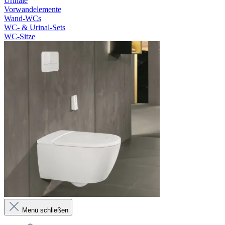
Urinale
Vorwandelemente
Wand-WCs
WC- & Urinal-Sets
WC-Sitze
Menü schließen