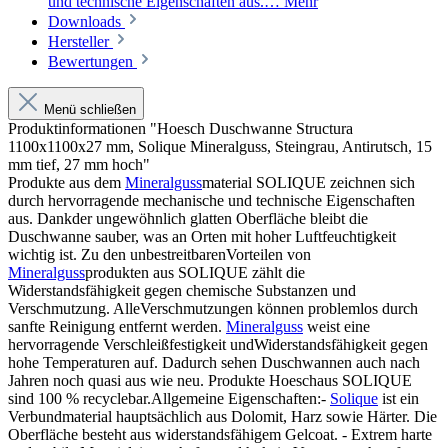
und technische Eigenschaften aus.…
Mehr
Downloads
Hersteller
Bewertungen
Menü schließen
Produktinformationen "Hoesch Duschwanne Structura
1100x1100x27 mm, Solique Mineralguss, Steingrau, Antirutsch, 15
mm tief, 27 mm hoch"
Produkte aus dem
Mineralguss
material SOLIQUE zeichnen sich
durch hervorragende mechanische und technische Eigenschaften
aus. Dankder ungewöhnlich glatten Oberfläche bleibt die
Duschwanne sauber, was an Orten mit hoher Luftfeuchtigkeit
wichtig ist. Zu den unbestreitbarenVorteilen von
Mineralguss
produkten aus SOLIQUE zählt die
Widerstandsfähigkeit gegen chemische Substanzen und
Verschmutzung. AlleVerschmutzungen können problemlos durch
sanfte Reinigung entfernt werden.
Mineralguss
weist eine
hervorragende Verschleißfestigkeit undWiderstandsfähigkeit gegen
hohe Temperaturen auf. Dadurch sehen Duschwannen auch nach
Jahren noch quasi aus wie neu. Produkte Hoeschaus SOLIQUE
sind 100 % recyclebar.Allgemeine Eigenschaften:-
Solique
ist ein
Verbundmaterial hauptsächlich aus Dolomit, Harz sowie Härter. Die
Oberfläche besteht aus widerstandsfähigem Gelcoat. - Extrem harte