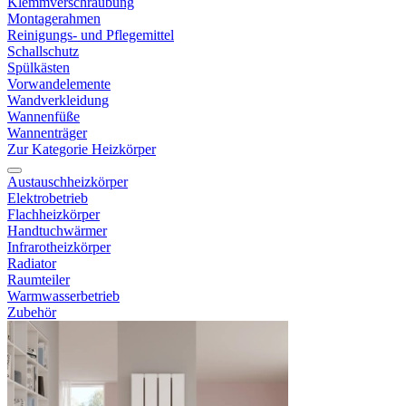
Klemmverschraubung
Montagerahmen
Reinigungs- und Pflegemittel
Schallschutz
Spülkästen
Vorwandelemente
Wandverkleidung
Wannenfüße
Wannenträger
Zur Kategorie Heizkörper
Austauschheizkörper
Elektrobetrieb
Flachheizkörper
Handtuchwärmer
Infrarotheizkörper
Radiator
Raumteiler
Warmwasserbetrieb
Zubehör