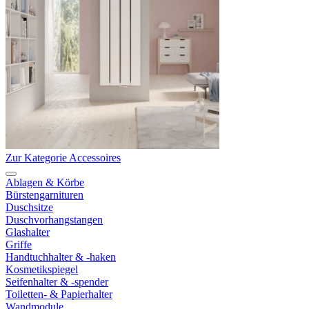
Zur Kategorie Accessoires
Ablagen & Körbe
Bürstengarnituren
Duschsitze
Duschvorhangstangen
Glashalter
Griffe
Handtuchhalter & -haken
Kosmetikspiegel
Seifenhalter & -spender
Toiletten- & Papierhalter
Wandmodule