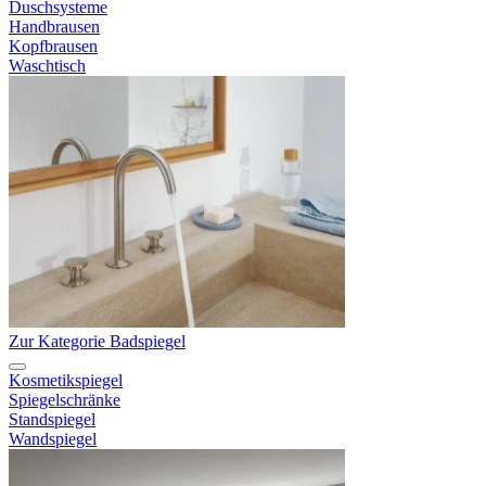
Duschsysteme
Handbrausen
Kopfbrausen
Waschtisch
Zur Kategorie Badspiegel
Kosmetikspiegel
Spiegelschränke
Standspiegel
Wandspiegel