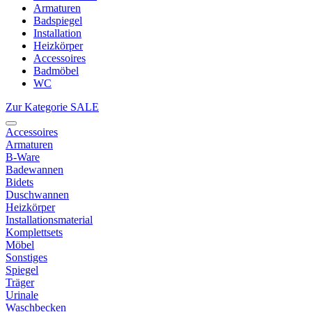
Armaturen
Badspiegel
Installation
Heizkörper
Accessoires
Badmöbel
WC
Zur Kategorie SALE
Accessoires
Armaturen
B-Ware
Badewannen
Bidets
Duschwannen
Heizkörper
Installationsmaterial
Komplettsets
Möbel
Sonstiges
Spiegel
Träger
Urinale
Waschbecken