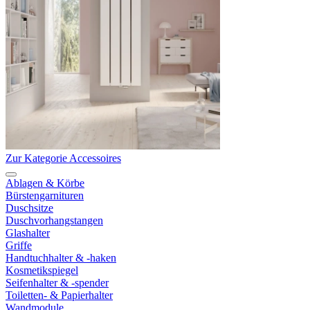
Zur Kategorie Accessoires
Ablagen & Körbe
Bürstengarnituren
Duschsitze
Duschvorhangstangen
Glashalter
Griffe
Handtuchhalter & -haken
Kosmetikspiegel
Seifenhalter & -spender
Toiletten- & Papierhalter
Wandmodule