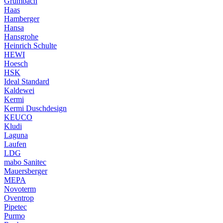
Grumbach
Haas
Hamberger
Hansa
Hansgrohe
Heinrich Schulte
HEWI
Hoesch
HSK
Ideal Standard
Kaldewei
Kermi
Kermi Duschdesign
KEUCO
Kludi
Laguna
Laufen
LDG
mabo Sanitec
Mauersberger
MEPA
Novoterm
Oventrop
Pipetec
Purmo