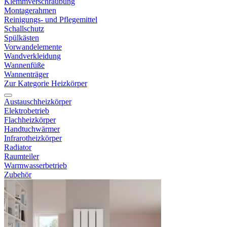
Klemmverschraubung
Montagerahmen
Reinigungs- und Pflegemittel
Schallschutz
Spülkästen
Vorwandelemente
Wandverkleidung
Wannenfüße
Wannenträger
Zur Kategorie Heizkörper
Austauschheizkörper
Elektrobetrieb
Flachheizkörper
Handtuchwärmer
Infrarotheizkörper
Radiator
Raumteiler
Warmwasserbetrieb
Zubehör