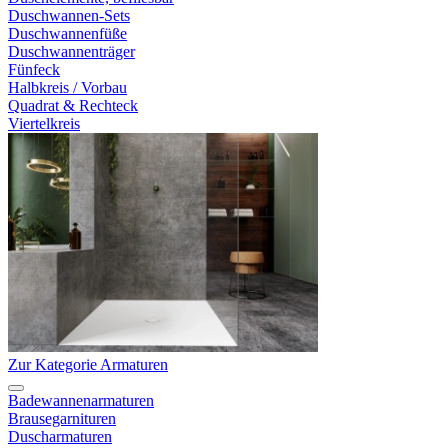
Duschwannen-Sets
Duschwannenfüße
Duschwannenträger
Fünfeck
Halbkreis / Vorbau
Quadrat & Rechteck
Viertelkreis
Zur Kategorie Armaturen
Badewannenarmaturen
Brausegarnituren
Duscharmaturen