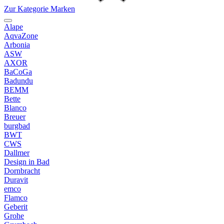
Zur Kategorie Marken
Alape
AqvaZone
Arbonia
ASW
AXOR
BaCoGa
Badundu
BEMM
Bette
Blanco
Breuer
burgbad
BWT
CWS
Dallmer
Design in Bad
Dornbracht
Duravit
emco
Flamco
Geberit
Grohe