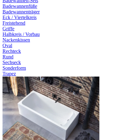
Badewannen-Sets
Badewannenfüße
Badewannenträger
Eck / Viertelkreis
Freistehend
Griffe
Halbkreis / Vorbau
Nackenkissen
Oval
Rechteck
Rund
Sechseck
Sonderform
Trapez