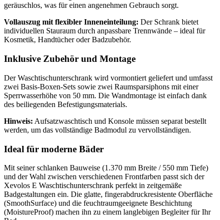
geräuschlos, was für einen angenehmen Gebrauch sorgt.
Vollauszug mit flexibler Inneneinteilung:
Der Schrank bietet
individuellen Stauraum durch anpassbare Trennwände – ideal für
Kosmetik, Handtücher oder Badzubehör.
Inklusive Zubehör und Montage
Der Waschtischunterschrank wird vormontiert geliefert und umfasst
zwei Basis-Boxen-Sets sowie zwei Raumsparsiphons mit einer
Sperrwasserhöhe von 50 mm. Die Wandmontage ist einfach dank
des beiliegenden Befestigungsmaterials.
Hinweis:
Aufsatzwaschtisch und Konsole müssen separat bestellt
werden, um das vollständige Badmodul zu vervollständigen.
Ideal für moderne Bäder
Mit seiner schlanken Bauweise (1.370 mm Breite / 550 mm Tiefe)
und der Wahl zwischen verschiedenen Frontfarben passt sich der
Xevolos E Waschtischunterschrank perfekt in zeitgemäße
Badgestaltungen ein. Die glatte, fingerabdruckresistente Oberfläche
(SmoothSurface) und die feuchtraumgeeignete Beschichtung
(MoistureProof) machen ihn zu einem langlebigen Begleiter für Ihr