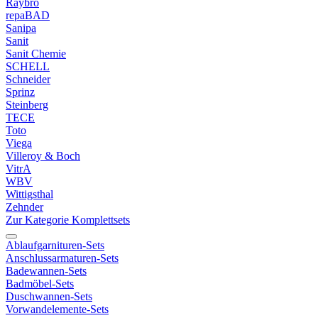
Raybro
repaBAD
Sanipa
Sanit
Sanit Chemie
SCHELL
Schneider
Sprinz
Steinberg
TECE
Toto
Viega
Villeroy & Boch
VitrA
WBV
Wittigsthal
Zehnder
Zur Kategorie Komplettsets
Ablaufgarnituren-Sets
Anschlussarmaturen-Sets
Badewannen-Sets
Badmöbel-Sets
Duschwannen-Sets
Vorwandelemente-Sets