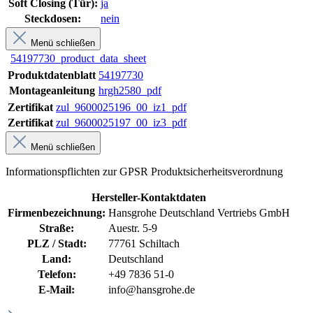
Soft Closing (Tür):
ja
Steckdosen:
nein
Menü schließen
54197730_product_data_sheet
Produktdatenblatt
54197730
Montageanleitung
hrgh2580_pdf
Zertifikat
zul_9600025196_00_iz1_pdf
Zertifikat
zul_9600025197_00_iz3_pdf
Menü schließen
Informationspflichten zur GPSR Produktsicherheitsverordnung
Hersteller-Kontaktdaten
Firmenbezeichnung:
Hansgrohe Deutschland Vertriebs GmbH
Straße:
Auestr. 5-9
PLZ / Stadt:
77761 Schiltach
Land:
Deutschland
Telefon:
+49 7836 51-0
E-Mail:
info@hansgrohe.de