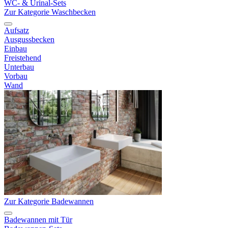
WC- & Urinal-Sets
Zur Kategorie Waschbecken
Aufsatz
Ausgussbecken
Einbau
Freistehend
Unterbau
Vorbau
Wand
Zur Kategorie Badewannen
Badewannen mit Tür