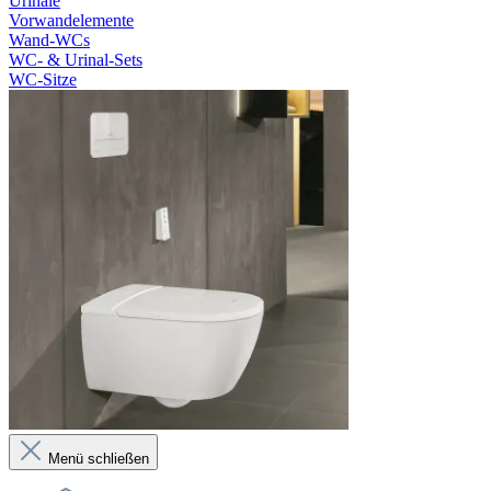
Urinale
Vorwandelemente
Wand-WCs
WC- & Urinal-Sets
WC-Sitze
Menü schließen