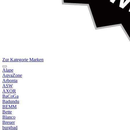
Zur Kategorie Marken
Alape
AqvaZone
Arbonia
ASW
AXOR
BaCoGa
Badundu
BEMM
Bette
Blanco
Breuer
burgbad