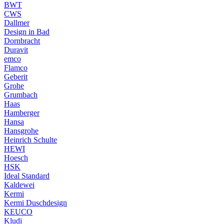
BWT
CWS
Dallmer
Design in Bad
Dornbracht
Duravit
emco
Flamco
Geberit
Grohe
Grumbach
Haas
Hamberger
Hansa
Hansgrohe
Heinrich Schulte
HEWI
Hoesch
HSK
Ideal Standard
Kaldewei
Kermi
Kermi Duschdesign
KEUCO
Kludi