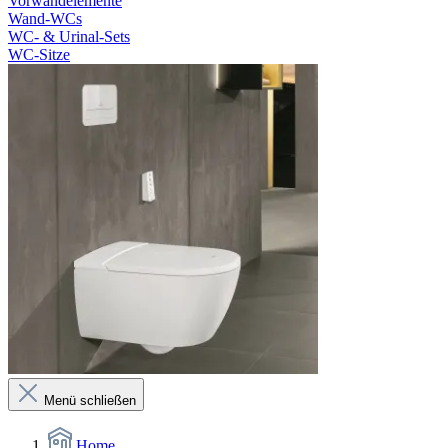
Vorwandelemente
Wand-WCs
WC- & Urinal-Sets
WC-Sitze
Menü schließen
Home