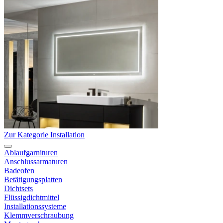
Zur Kategorie Installation
Ablaufgarnituren
Anschlussarmaturen
Badeofen
Betätigungsplatten
Dichtsets
Flüssigdichtmittel
Installationssysteme
Klemmverschraubung