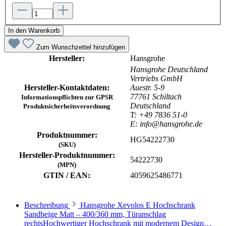
In den Warenkorb
Zum Wunschzettel hinzufügen
Hersteller:
Hansgrohe
Hansgrohe Deutschland
Vertriebs GmbH
Hersteller-Kontaktdaten:
Auestr. 5-9
77761 Schiltach
Informationspflichten zur GPSR
Deutschland
Produktsicherheitsverordnung
T: +49 7836 51-0
E: info@hansgrohe.de
Produktnummer:
HG54222730
(SKU)
Hersteller-Produktnummer:
54222730
(MPN)
GTIN / EAN:
4059625486771
Beschreibung
Hansgrohe Xevolos E Hochschrank
Sandbeige Matt – 400/360 mm, Türanschlag
rechtsHochwertiger Hochschrank mit modernem Design…