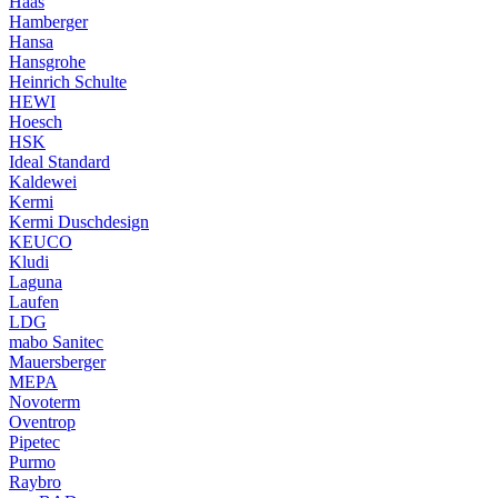
Haas
Hamberger
Hansa
Hansgrohe
Heinrich Schulte
HEWI
Hoesch
HSK
Ideal Standard
Kaldewei
Kermi
Kermi Duschdesign
KEUCO
Kludi
Laguna
Laufen
LDG
mabo Sanitec
Mauersberger
MEPA
Novoterm
Oventrop
Pipetec
Purmo
Raybro