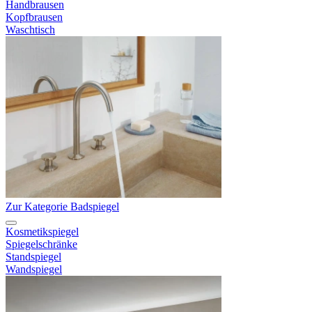
Handbrausen
Kopfbrausen
Waschtisch
Zur Kategorie Badspiegel
Kosmetikspiegel
Spiegelschränke
Standspiegel
Wandspiegel