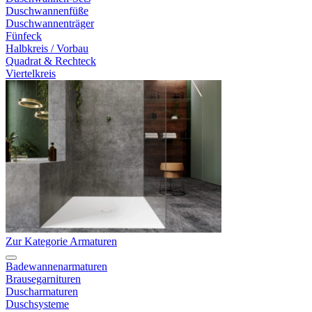
Duschwannenfüße
Duschwannenträger
Fünfeck
Halbkreis / Vorbau
Quadrat & Rechteck
Viertelkreis
Zur Kategorie Armaturen
Badewannenarmaturen
Brausegarnituren
Duscharmaturen
Duschsysteme