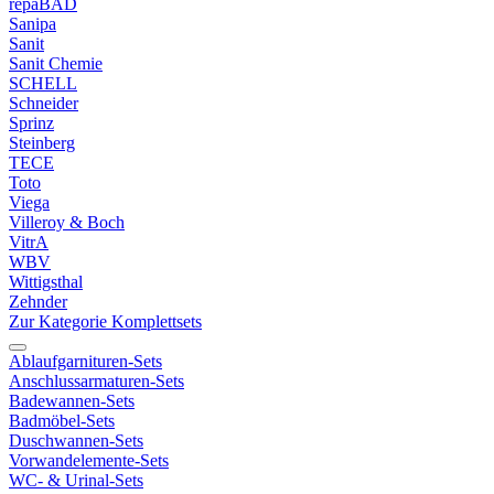
repaBAD
Sanipa
Sanit
Sanit Chemie
SCHELL
Schneider
Sprinz
Steinberg
TECE
Toto
Viega
Villeroy & Boch
VitrA
WBV
Wittigsthal
Zehnder
Zur Kategorie Komplettsets
Ablaufgarnituren-Sets
Anschlussarmaturen-Sets
Badewannen-Sets
Badmöbel-Sets
Duschwannen-Sets
Vorwandelemente-Sets
WC- & Urinal-Sets