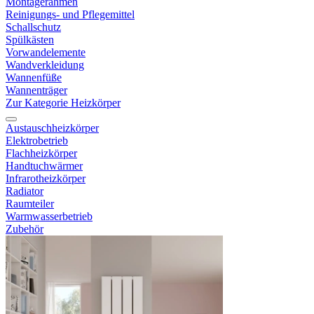
Montagerahmen
Reinigungs- und Pflegemittel
Schallschutz
Spülkästen
Vorwandelemente
Wandverkleidung
Wannenfüße
Wannenträger
Zur Kategorie Heizkörper
Austauschheizkörper
Elektrobetrieb
Flachheizkörper
Handtuchwärmer
Infrarotheizkörper
Radiator
Raumteiler
Warmwasserbetrieb
Zubehör