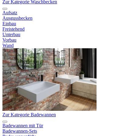
Zur Kategorie Waschbecken
Aufsatz
Ausgussbecken
Einbau
Freistehend
Unterbau
Vorbau
Wand
Zur Kategorie Badewannen
Badewannen mit Tür
Badewannen-Sets