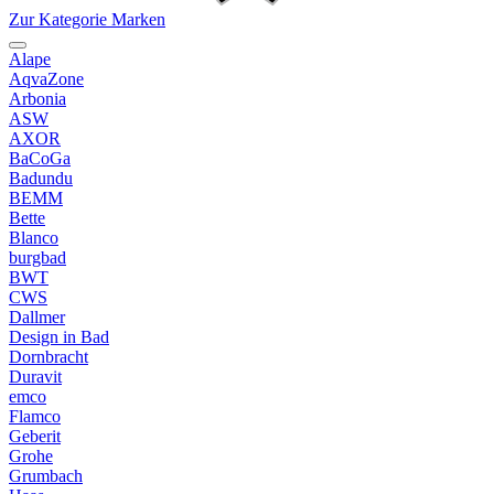
Zur Kategorie Marken
Alape
AqvaZone
Arbonia
ASW
AXOR
BaCoGa
Badundu
BEMM
Bette
Blanco
burgbad
BWT
CWS
Dallmer
Design in Bad
Dornbracht
Duravit
emco
Flamco
Geberit
Grohe
Grumbach