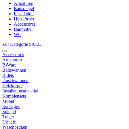
Armaturen
Badspiegel
Installation
Heizkörper
Accessoires
Badmöbel
WC
Zur Kategorie SALE
Accessoires
Armaturen
B-Ware
Badewannen
Bidets
Duschwannen
Heizkörper
Installationsmaterial
Komplettsets
Möbel
Sonstiges
Spiegel
Träger
Urinale
Waschbecken