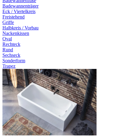
Badewannenfüße
Badewannenträger
Eck / Viertelkreis
Freistehend
Griffe
Halbkreis / Vorbau
Nackenkissen
Oval
Rechteck
Rund
Sechseck
Sonderform
Trapez