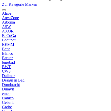
Zur Kategorie Marken
Alape
AqvaZone
Arbonia
ASW
AXOR
BaCoGa
Badundu
BEMM
Bette
Blanco
Breuer
burgbad
BWT
CWS
Dallmer
Design in Bad
Dornbracht
Duravit
emco
Flamco
Geberit
Grohe