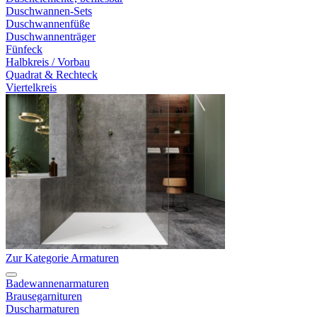
Duschwannen-Sets
Duschwannenfüße
Duschwannenträger
Fünfeck
Halbkreis / Vorbau
Quadrat & Rechteck
Viertelkreis
Zur Kategorie Armaturen
Badewannenarmaturen
Brausegarnituren
Duscharmaturen