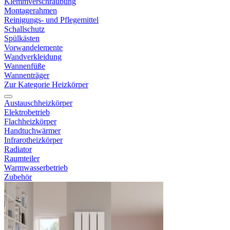
Klemmverschraubung
Montagerahmen
Reinigungs- und Pflegemittel
Schallschutz
Spülkästen
Vorwandelemente
Wandverkleidung
Wannenfüße
Wannenträger
Zur Kategorie Heizkörper
Austauschheizkörper
Elektrobetrieb
Flachheizkörper
Handtuchwärmer
Infrarotheizkörper
Radiator
Raumteiler
Warmwasserbetrieb
Zubehör