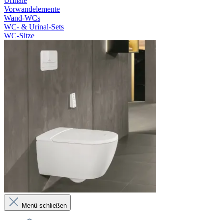
Urinale
Vorwandelemente
Wand-WCs
WC- & Urinal-Sets
WC-Sitze
Menü schließen