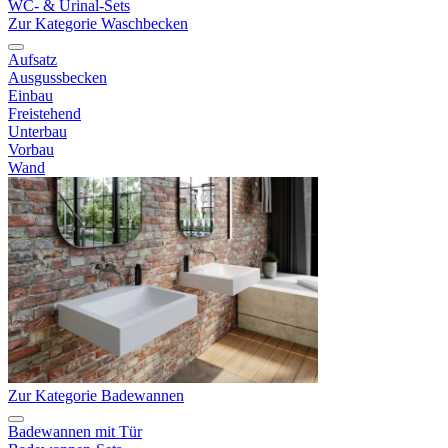
WC- & Urinal-Sets
Zur Kategorie Waschbecken
Aufsatz
Ausgussbecken
Einbau
Freistehend
Unterbau
Vorbau
Wand
Zur Kategorie Badewannen
Badewannen mit Tür