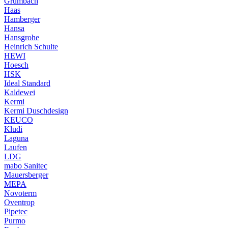
Grumbach
Haas
Hamberger
Hansa
Hansgrohe
Heinrich Schulte
HEWI
Hoesch
HSK
Ideal Standard
Kaldewei
Kermi
Kermi Duschdesign
KEUCO
Kludi
Laguna
Laufen
LDG
mabo Sanitec
Mauersberger
MEPA
Novoterm
Oventrop
Pipetec
Purmo