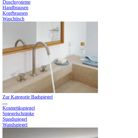
Duschsysteme
Handbrausen
Kopfbrausen
Waschtisch
Zur Kategorie Badspiegel
Kosmetikspiegel
Spiegelschränke
Standspiegel
Wandspiegel