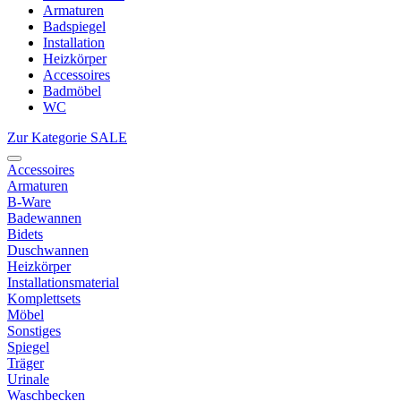
Armaturen
Badspiegel
Installation
Heizkörper
Accessoires
Badmöbel
WC
Zur Kategorie SALE
Accessoires
Armaturen
B-Ware
Badewannen
Bidets
Duschwannen
Heizkörper
Installationsmaterial
Komplettsets
Möbel
Sonstiges
Spiegel
Träger
Urinale
Waschbecken