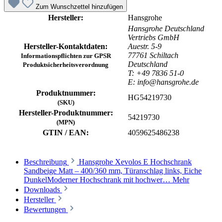
Zum Wunschzettel hinzufügen
Hersteller:
Hansgrohe
Hansgrohe Deutschland
Vertriebs GmbH
Hersteller-Kontaktdaten:
Auestr. 5-9
77761 Schiltach
Informationspflichten zur GPSR
Deutschland
Produktsicherheitsverordnung
T: +49 7836 51-0
E: info@hansgrohe.de
Produktnummer:
HG54219730
(SKU)
Hersteller-Produktnummer:
54219730
(MPN)
GTIN / EAN:
4059625486238
Beschreibung
Hansgrohe Xevolos E Hochschrank
Sandbeige Matt – 400/360 mm, Türanschlag links, Eiche
DunkelModerner Hochschrank mit hochwer…
Mehr
Downloads
Hersteller
Bewertungen