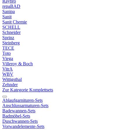
Raybro
repaBAD
Sanipa
Sanit
Sanit Chemie
SCHELL
Schneider
Sprinz
Steinberg
TECE
Toto
Viega
Villeroy & Boch
VitrA
WBV
Wittigsthal
Zehnder
Zur Kategorie Komplettsets
Ablaufgarnituren-Sets
Anschlussarmaturen-Sets
Badewannen-Sets
Badmöbel-Sets
Duschwannen-Sets
Vorwandelemente-Sets