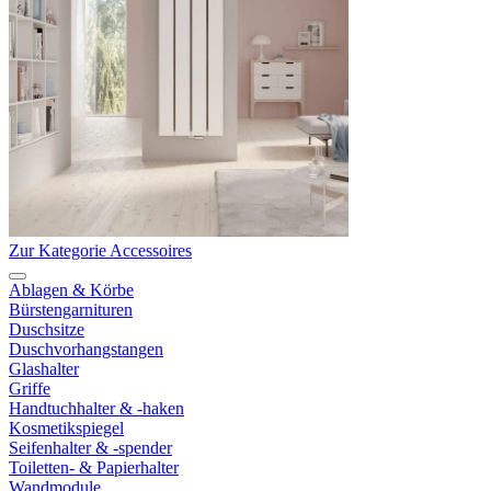
Zur Kategorie Accessoires
Ablagen & Körbe
Bürstengarnituren
Duschsitze
Duschvorhangstangen
Glashalter
Griffe
Handtuchhalter & -haken
Kosmetikspiegel
Seifenhalter & -spender
Toiletten- & Papierhalter
Wandmodule