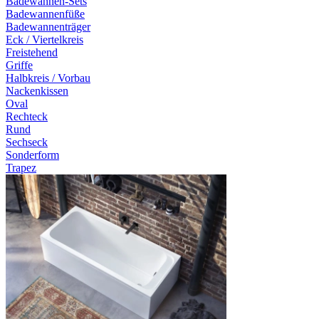
Badewannen-Sets
Badewannenfüße
Badewannenträger
Eck / Viertelkreis
Freistehend
Griffe
Halbkreis / Vorbau
Nackenkissen
Oval
Rechteck
Rund
Sechseck
Sonderform
Trapez