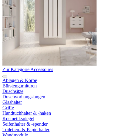
Zur Kategorie Accessoires
Ablagen & Körbe
Bürstengarnituren
Duschsitze
Duschvorhangstangen
Glashalter
Griffe
Handtuchhalter & -haken
Kosmetikspiegel
Seifenhalter & -spender
Toiletten- & Papierhalter
Wandmodule