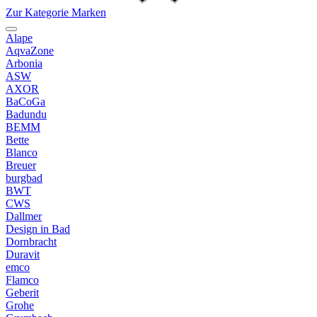
Zur Kategorie Marken
Alape
AqvaZone
Arbonia
ASW
AXOR
BaCoGa
Badundu
BEMM
Bette
Blanco
Breuer
burgbad
BWT
CWS
Dallmer
Design in Bad
Dornbracht
Duravit
emco
Flamco
Geberit
Grohe