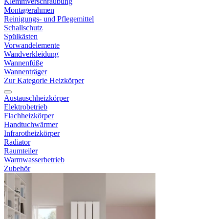
Klemmverschraubung
Montagerahmen
Reinigungs- und Pflegemittel
Schallschutz
Spülkästen
Vorwandelemente
Wandverkleidung
Wannenfüße
Wannenträger
Zur Kategorie Heizkörper
Austauschheizkörper
Elektrobetrieb
Flachheizkörper
Handtuchwärmer
Infrarotheizkörper
Radiator
Raumteiler
Warmwasserbetrieb
Zubehör