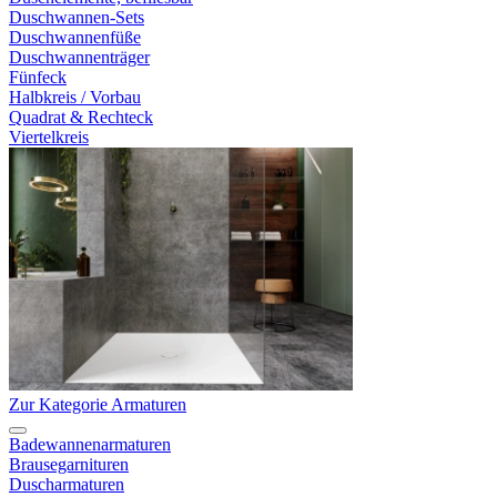
Duschwannen-Sets
Duschwannenfüße
Duschwannenträger
Fünfeck
Halbkreis / Vorbau
Quadrat & Rechteck
Viertelkreis
Zur Kategorie Armaturen
Badewannenarmaturen
Brausegarnituren
Duscharmaturen