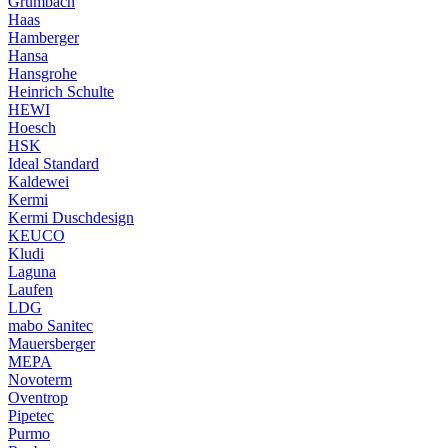
Grumbach
Haas
Hamberger
Hansa
Hansgrohe
Heinrich Schulte
HEWI
Hoesch
HSK
Ideal Standard
Kaldewei
Kermi
Kermi Duschdesign
KEUCO
Kludi
Laguna
Laufen
LDG
mabo Sanitec
Mauersberger
MEPA
Novoterm
Oventrop
Pipetec
Purmo