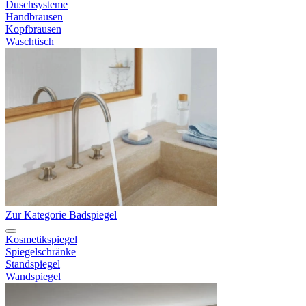
Duschsysteme
Handbrausen
Kopfbrausen
Waschtisch
Zur Kategorie Badspiegel
Kosmetikspiegel
Spiegelschränke
Standspiegel
Wandspiegel