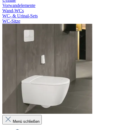
Urinale
Vorwandelemente
Wand-WCs
WC- & Urinal-Sets
WC-Sitze
Menü schließen