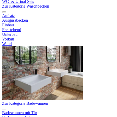
WC- & Urinal-Sets
Zur Kategorie Waschbecken
Aufsatz
Ausgussbecken
Einbau
Freistehend
Unterbau
Vorbau
Wand
Zur Kategorie Badewannen
Badewannen mit Tür