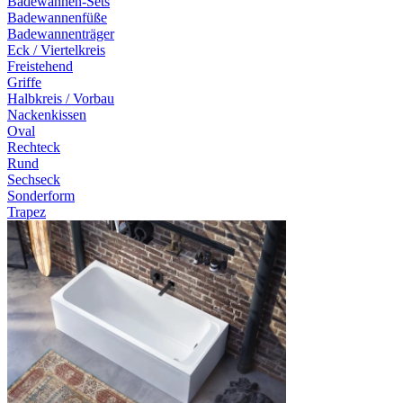
Badewannen-Sets
Badewannenfüße
Badewannenträger
Eck / Viertelkreis
Freistehend
Griffe
Halbkreis / Vorbau
Nackenkissen
Oval
Rechteck
Rund
Sechseck
Sonderform
Trapez