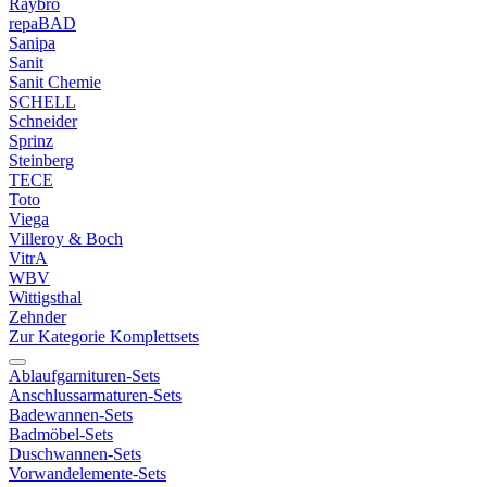
Raybro
repaBAD
Sanipa
Sanit
Sanit Chemie
SCHELL
Schneider
Sprinz
Steinberg
TECE
Toto
Viega
Villeroy & Boch
VitrA
WBV
Wittigsthal
Zehnder
Zur Kategorie Komplettsets
Ablaufgarnituren-Sets
Anschlussarmaturen-Sets
Badewannen-Sets
Badmöbel-Sets
Duschwannen-Sets
Vorwandelemente-Sets