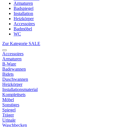
Armaturen
Badspiegel
Installation
Heizkörper
Accessoires
Badmöbel
WC
Zur Kategorie SALE
Accessoires
Armaturen
B-Ware
Badewannen
Bidets
Duschwannen
Heizkörper
Installationsmaterial
Komplettsets
Möbel
Sonstiges
Spiegel
Träger
Urinale
Waschbecken