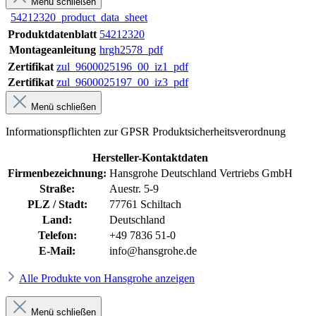
Menü schließen
54212320_product_data_sheet
Produktdatenblatt
54212320
Montageanleitung
hrgh2578_pdf
Zertifikat
zul_9600025196_00_iz1_pdf
Zertifikat
zul_9600025197_00_iz3_pdf
Menü schließen
Informationspflichten zur GPSR Produktsicherheitsverordnung
Hersteller-Kontaktdaten
Firmenbezeichnung:
Hansgrohe Deutschland Vertriebs GmbH
Straße:
Auestr. 5-9
PLZ / Stadt:
77761 Schiltach
Land:
Deutschland
Telefon:
+49 7836 51-0
E-Mail:
info@hansgrohe.de
Alle Produkte von Hansgrohe anzeigen
Menü schließen