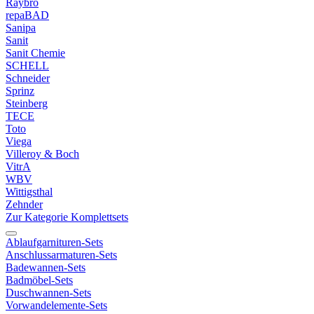
Raybro
repaBAD
Sanipa
Sanit
Sanit Chemie
SCHELL
Schneider
Sprinz
Steinberg
TECE
Toto
Viega
Villeroy & Boch
VitrA
WBV
Wittigsthal
Zehnder
Zur Kategorie Komplettsets
Ablaufgarnituren-Sets
Anschlussarmaturen-Sets
Badewannen-Sets
Badmöbel-Sets
Duschwannen-Sets
Vorwandelemente-Sets