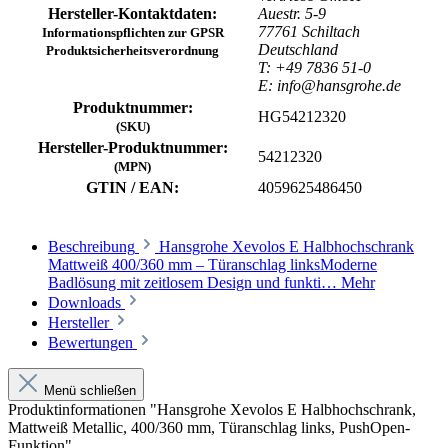
Hersteller-Kontaktdaten:
Auestr. 5-9
77761 Schiltach
Informationspflichten zur GPSR
Deutschland
Produktsicherheitsverordnung
T: +49 7836 51-0
E: info@hansgrohe.de
Produktnummer:
HG54212320
(SKU)
Hersteller-Produktnummer:
54212320
(MPN)
GTIN / EAN:
4059625486450
Beschreibung
Hansgrohe Xevolos E Halbhochschrank
Mattweiß 400/360 mm – Türanschlag linksModerne
Badlösung mit zeitlosem Design und funkti…
Mehr
Downloads
Hersteller
Bewertungen
Menü schließen
Produktinformationen "Hansgrohe Xevolos E Halbhochschrank,
Mattweiß Metallic, 400/360 mm, Türanschlag links, PushOpen-
Funktion"