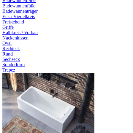
Badewannen-Sets
Badewannenfüße
Badewannenträger
Eck / Viertelkreis
Freistehend
Griffe
Halbkreis / Vorbau
Nackenkissen
Oval
Rechteck
Rund
Sechseck
Sonderform
Trapez