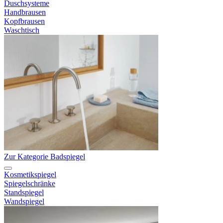
Duschsysteme
Handbrausen
Kopfbrausen
Waschtisch
Zur Kategorie Badspiegel
Kosmetikspiegel
Spiegelschränke
Standspiegel
Wandspiegel