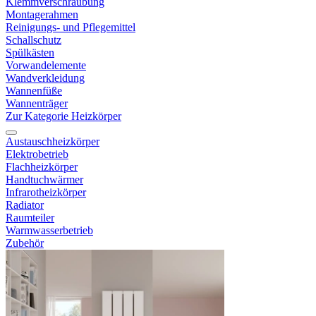
Klemmverschraubung
Montagerahmen
Reinigungs- und Pflegemittel
Schallschutz
Spülkästen
Vorwandelemente
Wandverkleidung
Wannenfüße
Wannenträger
Zur Kategorie Heizkörper
Austauschheizkörper
Elektrobetrieb
Flachheizkörper
Handtuchwärmer
Infrarotheizkörper
Radiator
Raumteiler
Warmwasserbetrieb
Zubehör