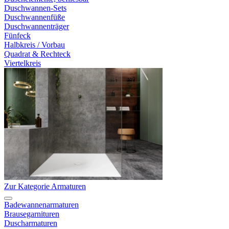
Duschwannen-Sets
Duschwannenfüße
Duschwannenträger
Fünfeck
Halbkreis / Vorbau
Quadrat & Rechteck
Viertelkreis
Zur Kategorie Armaturen
Badewannenarmaturen
Brausegarnituren
Duscharmaturen