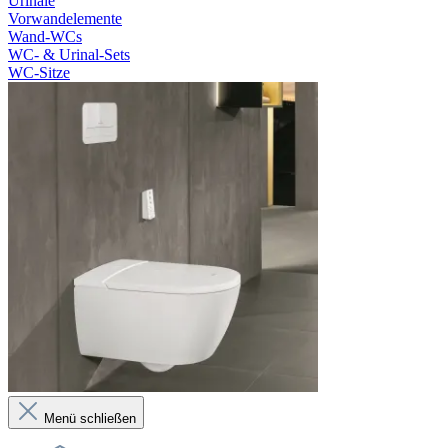
Urinale
Vorwandelemente
Wand-WCs
WC- & Urinal-Sets
WC-Sitze
Menü schließen