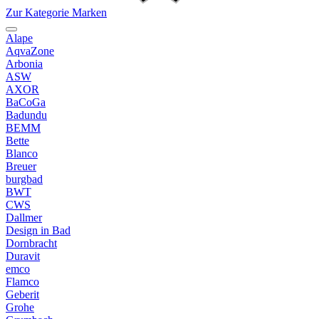
Zur Kategorie Marken
Alape
AqvaZone
Arbonia
ASW
AXOR
BaCoGa
Badundu
BEMM
Bette
Blanco
Breuer
burgbad
BWT
CWS
Dallmer
Design in Bad
Dornbracht
Duravit
emco
Flamco
Geberit
Grohe