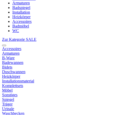
Armaturen
Badspiegel
Installation
Heizkörper
Accessoires
Badmöbel
WC
Zur Kategorie SALE
Accessoires
Armaturen
B-Ware
Badewannen
Bidets
Duschwannen
Heizkörper
Installationsmaterial
Komplettsets
Möbel
Sonstiges
Spiegel
Träger
Urinale
Waschbecken