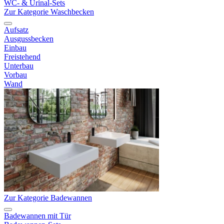
WC- & Urinal-Sets
Zur Kategorie Waschbecken
Aufsatz
Ausgussbecken
Einbau
Freistehend
Unterbau
Vorbau
Wand
Zur Kategorie Badewannen
Badewannen mit Tür