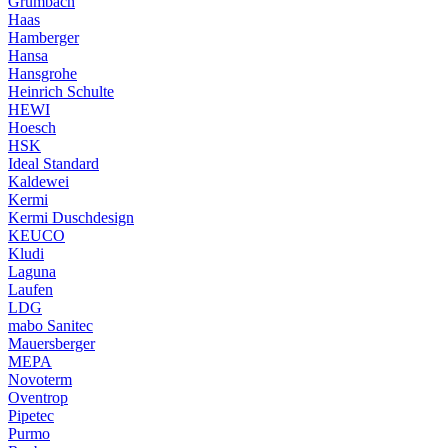
Grumbach
Haas
Hamberger
Hansa
Hansgrohe
Heinrich Schulte
HEWI
Hoesch
HSK
Ideal Standard
Kaldewei
Kermi
Kermi Duschdesign
KEUCO
Kludi
Laguna
Laufen
LDG
mabo Sanitec
Mauersberger
MEPA
Novoterm
Oventrop
Pipetec
Purmo