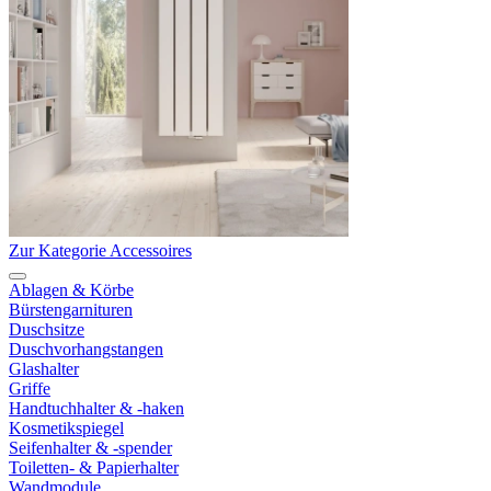
Zur Kategorie Accessoires
Ablagen & Körbe
Bürstengarnituren
Duschsitze
Duschvorhangstangen
Glashalter
Griffe
Handtuchhalter & -haken
Kosmetikspiegel
Seifenhalter & -spender
Toiletten- & Papierhalter
Wandmodule