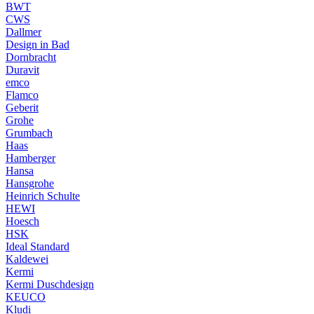
BWT
CWS
Dallmer
Design in Bad
Dornbracht
Duravit
emco
Flamco
Geberit
Grohe
Grumbach
Haas
Hamberger
Hansa
Hansgrohe
Heinrich Schulte
HEWI
Hoesch
HSK
Ideal Standard
Kaldewei
Kermi
Kermi Duschdesign
KEUCO
Kludi