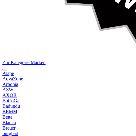
Zur Kategorie Marken
Alape
AqvaZone
Arbonia
ASW
AXOR
BaCoGa
Badundu
BEMM
Bette
Blanco
Breuer
burgbad