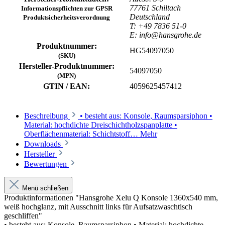
77761 Schiltach
Informationspflichten zur GPSR
Deutschland
Produktsicherheitsverordnung
T: +49 7836 51-0
E: info@hansgrohe.de
Produktnummer:
HG54097050
(SKU)
Hersteller-Produktnummer:
54097050
(MPN)
GTIN / EAN:
4059625457412
Beschreibung
• besteht aus: Konsole, Raumsparsiphon •
Material: hochdichte Dreischichtholzspanplatte •
Oberflächenmaterial: Schichtstoff…
Mehr
Downloads
Hersteller
Bewertungen
Menü schließen
Produktinformationen "Hansgrohe Xelu Q Konsole 1360x540 mm,
weiß hochglanz, mit Ausschnitt links für Aufsatzwaschtisch
geschliffen"
• besteht aus: Konsole, Raumsparsiphon • Material: hochdichte