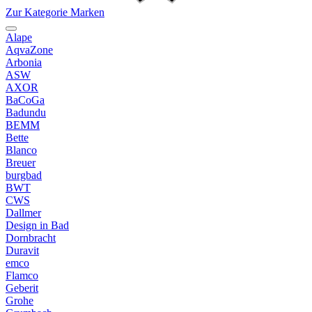
Zur Kategorie Marken
Alape
AqvaZone
Arbonia
ASW
AXOR
BaCoGa
Badundu
BEMM
Bette
Blanco
Breuer
burgbad
BWT
CWS
Dallmer
Design in Bad
Dornbracht
Duravit
emco
Flamco
Geberit
Grohe