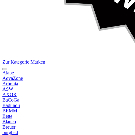
Zur Kategorie Marken
Alape
AqvaZone
Arbonia
ASW
AXOR
BaCoGa
Badundu
BEMM
Bette
Blanco
Breuer
burgbad