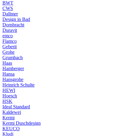
BWT
CWS
Dallmer
Design in Bad
Dornbracht
Duravit
emco
Flamco
Geberit
Grohe
Grumbach
Haas
Hamberger
Hansa
Hansgrohe
Heinrich Schulte
HEWI
Hoesch
HSK
Ideal Standard
Kaldewei
Kermi
Kermi Duschdesign
KEUCO
Kludi