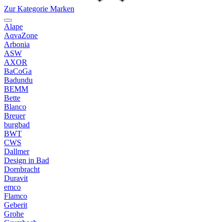
Zur Kategorie Marken
Alape
AqvaZone
Arbonia
ASW
AXOR
BaCoGa
Badundu
BEMM
Bette
Blanco
Breuer
burgbad
BWT
CWS
Dallmer
Design in Bad
Dornbracht
Duravit
emco
Flamco
Geberit
Grohe