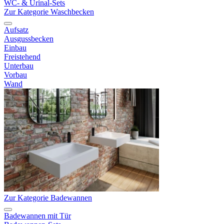
WC- & Urinal-Sets
Zur Kategorie Waschbecken
Aufsatz
Ausgussbecken
Einbau
Freistehend
Unterbau
Vorbau
Wand
Zur Kategorie Badewannen
Badewannen mit Tür