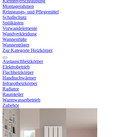
Klemmverschraubung
Montagerahmen
Reinigungs- und Pflegemittel
Schallschutz
Spülkästen
Vorwandelemente
Wandverkleidung
Wannenfüße
Wannenträger
Zur Kategorie Heizkörper
Austauschheizkörper
Elektrobetrieb
Flachheizkörper
Handtuchwärmer
Infrarotheizkörper
Radiator
Raumteiler
Warmwasserbetrieb
Zubehör