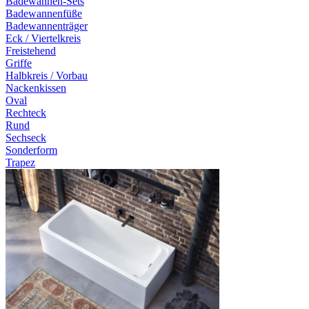
Badewannen-Sets
Badewannenfüße
Badewannenträger
Eck / Viertelkreis
Freistehend
Griffe
Halbkreis / Vorbau
Nackenkissen
Oval
Rechteck
Rund
Sechseck
Sonderform
Trapez