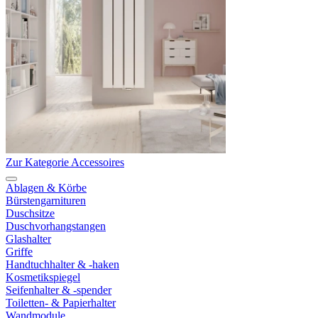
Zur Kategorie Accessoires
Ablagen & Körbe
Bürstengarnituren
Duschsitze
Duschvorhangstangen
Glashalter
Griffe
Handtuchhalter & -haken
Kosmetikspiegel
Seifenhalter & -spender
Toiletten- & Papierhalter
Wandmodule