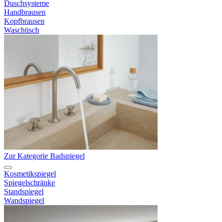
Duschsysteme
Handbrausen
Kopfbrausen
Waschtisch
Zur Kategorie Badspiegel
Kosmetikspiegel
Spiegelschränke
Standspiegel
Wandspiegel