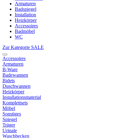
Armaturen
Badspiegel
Installation
Heizkörper
Accessoires
Badmöbel
WC
Zur Kategorie SALE
Accessoires
Armaturen
B-Ware
Badewannen
Bidets
Duschwannen
Heizkörper
Installationsmaterial
Komplettsets
Möbel
Sonstiges
Spiegel
Träger
Urinale
Waschbecken