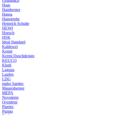
Grumbach
Haas
Hamberger
Hansa
Hansgrohe
Heinrich Schulte
HEWI
Hoesch
HSK
Ideal Standard
Kaldewei
Kermi
Kermi Duschdesign
KEUCO
Kludi
Laguna
Laufen
LDG
mabo Sanitec
Mauersberger
MEPA
Novoterm
Oventrop
Pipetec
Purmo