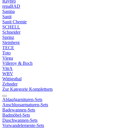
Raybro
repaBAD
Sanipa
Sanit
Sanit Chemie
SCHELL
Schneider
Sprinz
Steinberg
TECE
Toto
Viega
Villeroy & Boch
VitrA
WBV
Wittigsthal
Zehnder
Zur Kategorie Komplettsets
Ablaufgarnituren-Sets
Anschlussarmaturen-Sets
Badewannen-Sets
Badmöbel-Sets
Duschwannen-Sets
Vorwandelemente-Sets