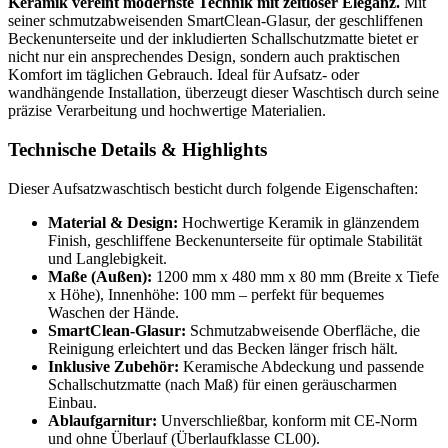
Keramik vereint modernste Technik mit zeitloser Eleganz.
Mit
seiner schmutzabweisenden SmartClean-Glasur, der geschliffenen
Beckenunterseite und der inkludierten Schallschutzmatte bietet er
nicht nur ein ansprechendes Design, sondern auch praktischen
Komfort im täglichen Gebrauch. Ideal für Aufsatz- oder
wandhängende Installation, überzeugt dieser Waschtisch durch seine
präzise Verarbeitung und hochwertige Materialien.
Technische Details & Highlights
Dieser Aufsatzwaschtisch besticht durch folgende Eigenschaften:
Material & Design:
Hochwertige Keramik in glänzendem
Finish, geschliffene Beckenunterseite für optimale Stabilität
und Langlebigkeit.
Maße (Außen):
1200 mm x 480 mm x 80 mm (Breite x Tiefe
x Höhe), Innenhöhe: 100 mm – perfekt für bequemes
Waschen der Hände.
SmartClean-Glasur:
Schmutzabweisende Oberfläche, die
Reinigung erleichtert und das Becken länger frisch hält.
Inklusive Zubehör:
Keramische Abdeckung und passende
Schallschutzmatte (nach Maß) für einen geräuscharmen
Einbau.
Ablaufgarnitur:
Unverschließbar, konform mit CE-Norm
und ohne Überlauf (Überlaufklasse CL00).