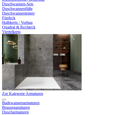
Duschwannen-Sets
Duschwannenfüße
Duschwannenträger
Fünfeck
Halbkreis / Vorbau
Quadrat & Rechteck
Viertelkreis
Zur Kategorie Armaturen
Badewannenarmaturen
Brausegarnituren
Duscharmaturen