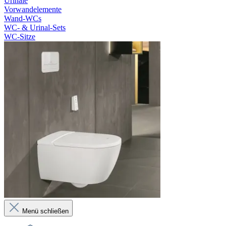
Urinale
Vorwandelemente
Wand-WCs
WC- & Urinal-Sets
WC-Sitze
Menü schließen