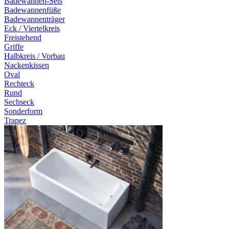
Badewannen-Sets
Badewannenfüße
Badewannenträger
Eck / Viertelkreis
Freistehend
Griffe
Halbkreis / Vorbau
Nackenkissen
Oval
Rechteck
Rund
Sechseck
Sonderform
Trapez