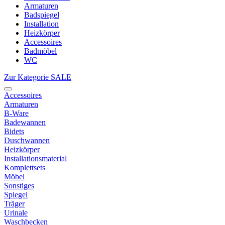
Armaturen
Badspiegel
Installation
Heizkörper
Accessoires
Badmöbel
WC
Zur Kategorie SALE
Accessoires
Armaturen
B-Ware
Badewannen
Bidets
Duschwannen
Heizkörper
Installationsmaterial
Komplettsets
Möbel
Sonstiges
Spiegel
Träger
Urinale
Waschbecken