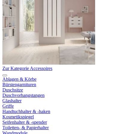
Zur Kategorie Accessoires
Ablagen & Körbe
Bürstengarnituren
Duschsitze
Duschvorhangstangen
Glashalter
Griffe
Handtuchhalter & -haken
Kosmetikspiegel
Seifenhalter & -spender
Toiletten- & Papierhalter
Wandmodule