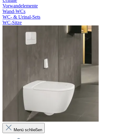
Urinale
Vorwandelemente
Wand-WCs
WC- & Urinal-Sets
WC-Sitze
Menü schließen