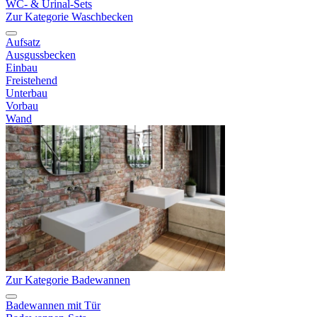
WC- & Urinal-Sets
Zur Kategorie Waschbecken
Aufsatz
Ausgussbecken
Einbau
Freistehend
Unterbau
Vorbau
Wand
Zur Kategorie Badewannen
Badewannen mit Tür