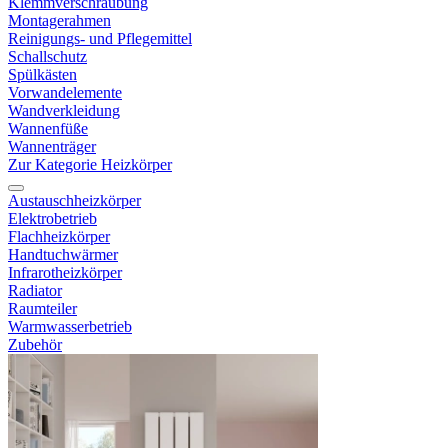
Klemmverschraubung
Montagerahmen
Reinigungs- und Pflegemittel
Schallschutz
Spülkästen
Vorwandelemente
Wandverkleidung
Wannenfüße
Wannenträger
Zur Kategorie Heizkörper
Austauschheizkörper
Elektrobetrieb
Flachheizkörper
Handtuchwärmer
Infrarotheizkörper
Radiator
Raumteiler
Warmwasserbetrieb
Zubehör