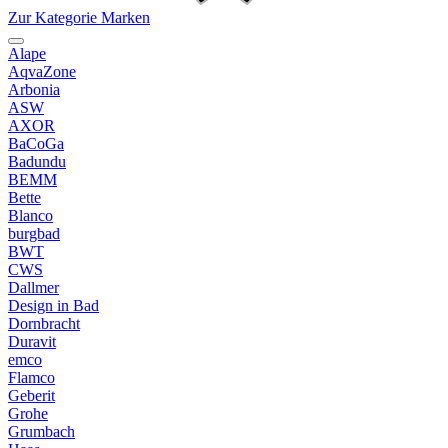
Zur Kategorie Marken
Alape
AqvaZone
Arbonia
ASW
AXOR
BaCoGa
Badundu
BEMM
Bette
Blanco
burgbad
BWT
CWS
Dallmer
Design in Bad
Dornbracht
Duravit
emco
Flamco
Geberit
Grohe
Grumbach