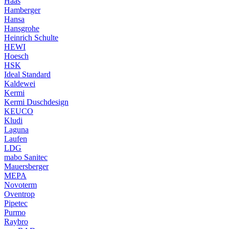
Haas
Hamberger
Hansa
Hansgrohe
Heinrich Schulte
HEWI
Hoesch
HSK
Ideal Standard
Kaldewei
Kermi
Kermi Duschdesign
KEUCO
Kludi
Laguna
Laufen
LDG
mabo Sanitec
Mauersberger
MEPA
Novoterm
Oventrop
Pipetec
Purmo
Raybro