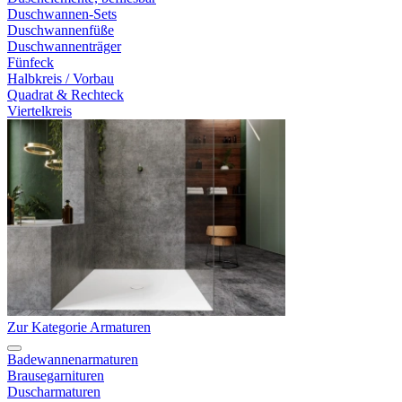
Duschwannen-Sets
Duschwannenfüße
Duschwannenträger
Fünfeck
Halbkreis / Vorbau
Quadrat & Rechteck
Viertelkreis
Zur Kategorie Armaturen
Badewannenarmaturen
Brausegarnituren
Duscharmaturen