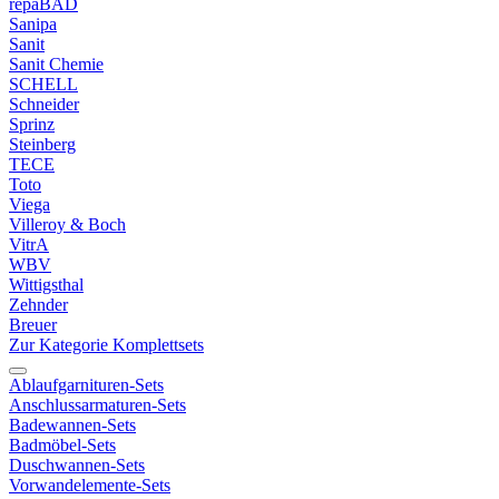
repaBAD
Sanipa
Sanit
Sanit Chemie
SCHELL
Schneider
Sprinz
Steinberg
TECE
Toto
Viega
Villeroy & Boch
VitrA
WBV
Wittigsthal
Zehnder
Breuer
Zur Kategorie Komplettsets
Ablaufgarnituren-Sets
Anschlussarmaturen-Sets
Badewannen-Sets
Badmöbel-Sets
Duschwannen-Sets
Vorwandelemente-Sets