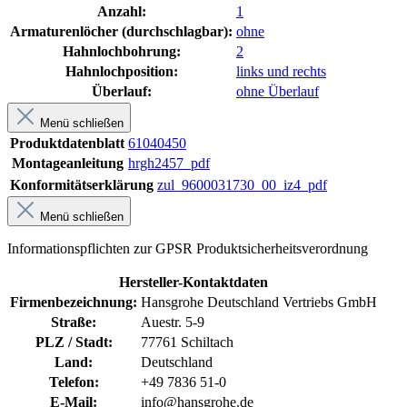
Anzahl:
1
Armaturenlöcher (durchschlagbar):
ohne
Hahnlochbohrung:
2
Hahnlochposition:
links und rechts
Überlauf:
ohne Überlauf
Menü schließen
Produktdatenblatt
61040450
Montageanleitung
hrgh2457_pdf
Konformitätserklärung
zul_9600031730_00_iz4_pdf
Menü schließen
Informationspflichten zur GPSR Produktsicherheitsverordnung
Hersteller-Kontaktdaten
Firmenbezeichnung:
Hansgrohe Deutschland Vertriebs GmbH
Straße:
Auestr. 5-9
PLZ / Stadt:
77761 Schiltach
Land:
Deutschland
Telefon:
+49 7836 51-0
E-Mail:
info@hansgrohe.de