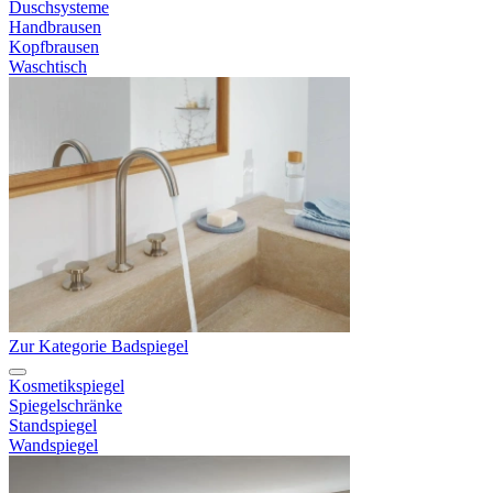
Duschsysteme
Handbrausen
Kopfbrausen
Waschtisch
Zur Kategorie Badspiegel
Kosmetikspiegel
Spiegelschränke
Standspiegel
Wandspiegel