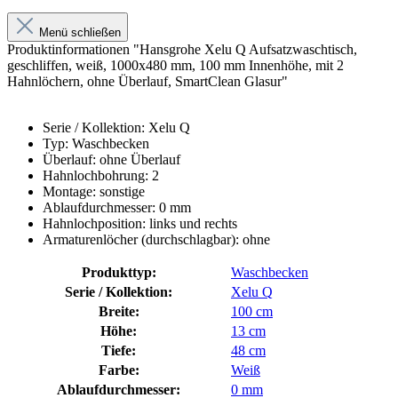
Menü schließen
Produktinformationen "Hansgrohe Xelu Q Aufsatzwaschtisch,
geschliffen, weiß, 1000x480 mm, 100 mm Innenhöhe, mit 2
Hahnlöchern, ohne Überlauf, SmartClean Glasur"
Serie / Kollektion: Xelu Q
Typ: Waschbecken
Überlauf: ohne Überlauf
Hahnlochbohrung: 2
Montage: sonstige
Ablaufdurchmesser: 0 mm
Hahnlochposition: links und rechts
Armaturenlöcher (durchschlagbar): ohne
Produkttyp:
Waschbecken
Serie / Kollektion:
Xelu Q
Breite:
100 cm
Höhe:
13 cm
Tiefe:
48 cm
Farbe:
Weiß
Ablaufdurchmesser:
0 mm