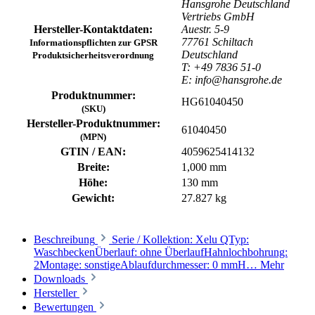
Hansgrohe Deutschland
Vertriebs GmbH
Hersteller-Kontaktdaten:
Auestr. 5-9
77761 Schiltach
Informationspflichten zur GPSR
Deutschland
Produktsicherheitsverordnung
T: +49 7836 51-0
E: info@hansgrohe.de
Produktnummer:
HG61040450
(SKU)
Hersteller-Produktnummer:
61040450
(MPN)
GTIN / EAN:
4059625414132
Breite:
1,000 mm
Höhe:
130 mm
Gewicht:
27.827 kg
Beschreibung
Serie / Kollektion: Xelu QTyp:
WaschbeckenÜberlauf: ohne ÜberlaufHahnlochbohrung:
2Montage: sonstigeAblaufdurchmesser: 0 mmH…
Mehr
Downloads
Hersteller
Bewertungen