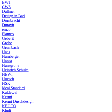
BWT
CWS
Dallmer
Design in Bad
Dornbracht
Duravit
emco
Flamco
Geberit
Grohe
Grumbach
Haas
Hamberger
Hansa
Hansgrohe
Heinrich Schulte
HEWI
Hoesch
HSK
Ideal Standard
Kaldewei
Kermi
Kermi Duschdesign
KEUCO
Kludi