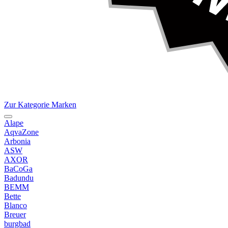
Zur Kategorie Marken
Alape
AqvaZone
Arbonia
ASW
AXOR
BaCoGa
Badundu
BEMM
Bette
Blanco
Breuer
burgbad