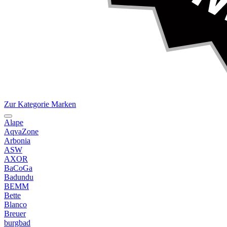
Zur Kategorie Marken
Alape
AqvaZone
Arbonia
ASW
AXOR
BaCoGa
Badundu
BEMM
Bette
Blanco
Breuer
burgbad