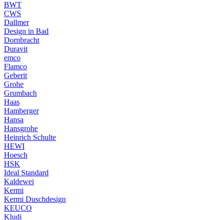
BWT
CWS
Dallmer
Design in Bad
Dornbracht
Duravit
emco
Flamco
Geberit
Grohe
Grumbach
Haas
Hamberger
Hansa
Hansgrohe
Heinrich Schulte
HEWI
Hoesch
HSK
Ideal Standard
Kaldewei
Kermi
Kermi Duschdesign
KEUCO
Kludi