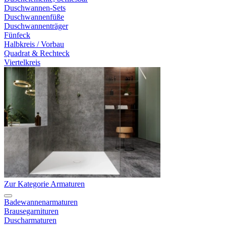
Duschwannen-Sets
Duschwannenfüße
Duschwannenträger
Fünfeck
Halbkreis / Vorbau
Quadrat & Rechteck
Viertelkreis
Zur Kategorie Armaturen
Badewannenarmaturen
Brausegarnituren
Duscharmaturen