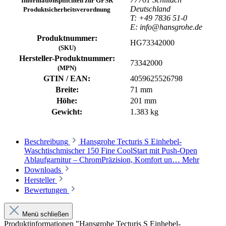
Informationspflichten zur GPSR
Deutschland
Produktsicherheitsverordnung
T: +49 7836 51-0
E: info@hansgrohe.de
Produktnummer:
HG73342000
(SKU)
Hersteller-Produktnummer:
73342000
(MPN)
GTIN / EAN:
4059625526798
Breite:
71 mm
Höhe:
201 mm
Gewicht:
1.383 kg
Beschreibung
Hansgrohe Tecturis S Einhebel-
Waschtischmischer 150 Fine CoolStart mit Push-Open
Ablaufgarnitur – ChromPräzision, Komfort un…
Mehr
Downloads
Hersteller
Bewertungen
Menü schließen
Produktinformationen "Hansgrohe Tecturis S Einhebel-