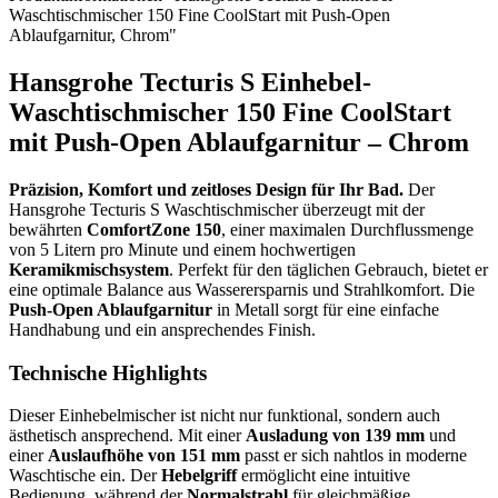
Waschtischmischer 150 Fine CoolStart mit Push-Open
Ablaufgarnitur, Chrom"
Hansgrohe Tecturis S Einhebel-
Waschtischmischer 150 Fine CoolStart
mit Push-Open Ablaufgarnitur – Chrom
Präzision, Komfort und zeitloses Design für Ihr Bad.
Der
Hansgrohe Tecturis S Waschtischmischer überzeugt mit der
bewährten
ComfortZone 150
, einer maximalen Durchflussmenge
von 5 Litern pro Minute und einem hochwertigen
Keramikmischsystem
. Perfekt für den täglichen Gebrauch, bietet er
eine optimale Balance aus Wasserersparnis und Strahlkomfort. Die
Push-Open Ablaufgarnitur
in Metall sorgt für eine einfache
Handhabung und ein ansprechendes Finish.
Technische Highlights
Dieser Einhebelmischer ist nicht nur funktional, sondern auch
ästhetisch ansprechend. Mit einer
Ausladung von 139 mm
und
einer
Auslaufhöhe von 151 mm
passt er sich nahtlos in moderne
Waschtische ein. Der
Hebelgriff
ermöglicht eine intuitive
Bedienung, während der
Normalstrahl
für gleichmäßige