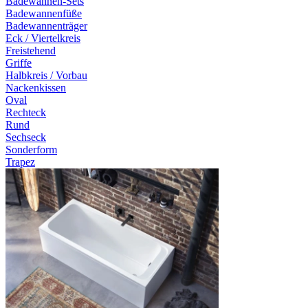
Badewannen-Sets
Badewannenfüße
Badewannenträger
Eck / Viertelkreis
Freistehend
Griffe
Halbkreis / Vorbau
Nackenkissen
Oval
Rechteck
Rund
Sechseck
Sonderform
Trapez