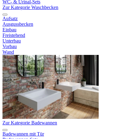
WC- & Urinal-Sets
Zur Kategorie Waschbecken
Aufsatz
Ausgussbecken
Einbau
Freistehend
Unterbau
Vorbau
Wand
Zur Kategorie Badewannen
Badewannen mit Tür