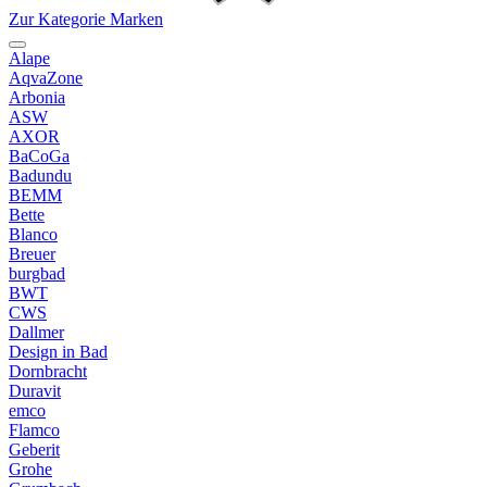
Zur Kategorie Marken
Alape
AqvaZone
Arbonia
ASW
AXOR
BaCoGa
Badundu
BEMM
Bette
Blanco
Breuer
burgbad
BWT
CWS
Dallmer
Design in Bad
Dornbracht
Duravit
emco
Flamco
Geberit
Grohe