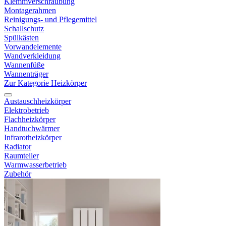
Klemmverschraubung
Montagerahmen
Reinigungs- und Pflegemittel
Schallschutz
Spülkästen
Vorwandelemente
Wandverkleidung
Wannenfüße
Wannenträger
Zur Kategorie Heizkörper
Austauschheizkörper
Elektrobetrieb
Flachheizkörper
Handtuchwärmer
Infrarotheizkörper
Radiator
Raumteiler
Warmwasserbetrieb
Zubehör