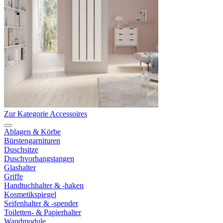
Zur Kategorie Accessoires
Ablagen & Körbe
Bürstengarnituren
Duschsitze
Duschvorhangstangen
Glashalter
Griffe
Handtuchhalter & -haken
Kosmetikspiegel
Seifenhalter & -spender
Toiletten- & Papierhalter
Wandmodule