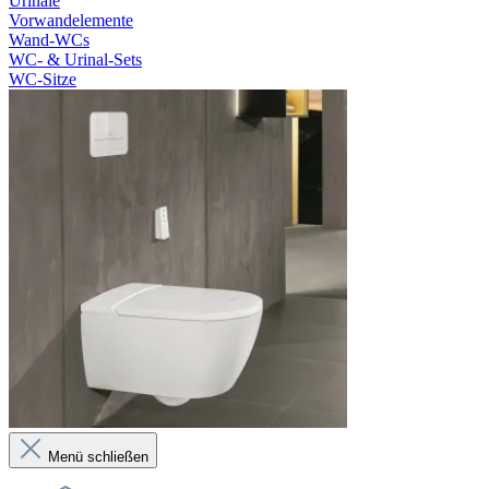
Urinale
Vorwandelemente
Wand-WCs
WC- & Urinal-Sets
WC-Sitze
Menü schließen