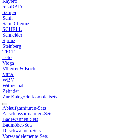
Raybro
repaBAD
Sanipa
Sanit
Sanit Chemie
SCHELL
Schneider
Sprinz
Steinberg
TECE
Toto
Viega
Villeroy & Boch
VitrA
WBV
Wittigsthal
Zehnder
Zur Kategorie Komplettsets
Ablaufgarnituren-Sets
Anschlussarmaturen-Sets
Badewannen-Sets
Badmöbel-Sets
Duschwannen-Sets
Vorwandelemente-Sets