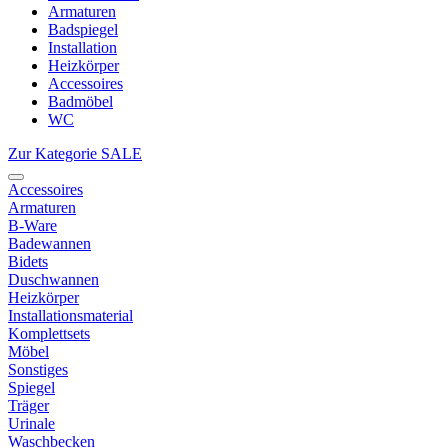
Armaturen
Badspiegel
Installation
Heizkörper
Accessoires
Badmöbel
WC
Zur Kategorie SALE
Accessoires
Armaturen
B-Ware
Badewannen
Bidets
Duschwannen
Heizkörper
Installationsmaterial
Komplettsets
Möbel
Sonstiges
Spiegel
Träger
Urinale
Waschbecken