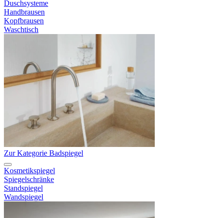
Duschsysteme
Handbrausen
Kopfbrausen
Waschtisch
Zur Kategorie Badspiegel
Kosmetikspiegel
Spiegelschränke
Standspiegel
Wandspiegel