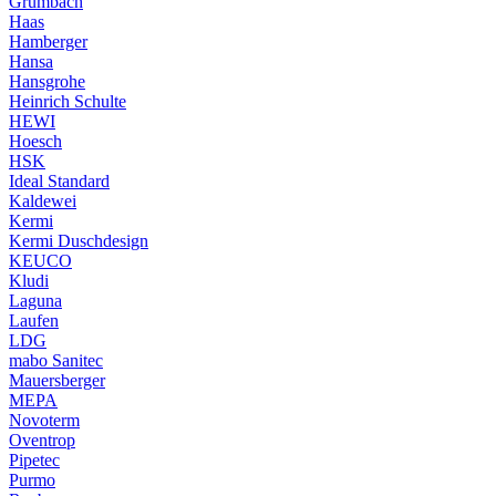
Grumbach
Haas
Hamberger
Hansa
Hansgrohe
Heinrich Schulte
HEWI
Hoesch
HSK
Ideal Standard
Kaldewei
Kermi
Kermi Duschdesign
KEUCO
Kludi
Laguna
Laufen
LDG
mabo Sanitec
Mauersberger
MEPA
Novoterm
Oventrop
Pipetec
Purmo