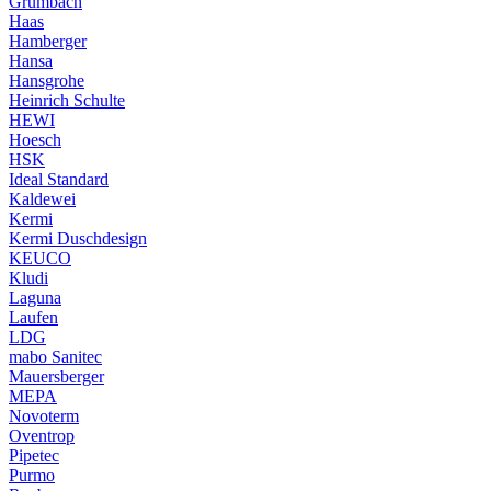
Grumbach
Haas
Hamberger
Hansa
Hansgrohe
Heinrich Schulte
HEWI
Hoesch
HSK
Ideal Standard
Kaldewei
Kermi
Kermi Duschdesign
KEUCO
Kludi
Laguna
Laufen
LDG
mabo Sanitec
Mauersberger
MEPA
Novoterm
Oventrop
Pipetec
Purmo