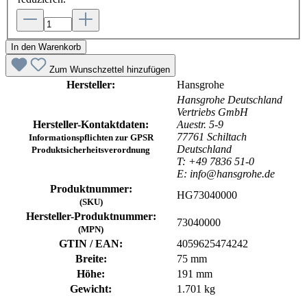
In den Warenkorb
Zum Wunschzettel hinzufügen
Hersteller:
Hansgrohe
Hansgrohe Deutschland
Vertriebs GmbH
Hersteller-Kontaktdaten:
Auestr. 5-9
77761 Schiltach
Informationspflichten zur GPSR
Deutschland
Produktsicherheitsverordnung
T: +49 7836 51-0
E: info@hansgrohe.de
Produktnummer:
HG73040000
(SKU)
Hersteller-Produktnummer:
73040000
(MPN)
GTIN / EAN:
4059625474242
Breite:
75 mm
Höhe:
191 mm
Gewicht:
1.701 kg