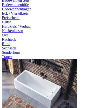
Badewannen-Sets
Badewannenfüße
Badewannenträger
Eck / Viertelkreis
Freistehend
Griffe
Halbkreis / Vorbau
Nackenkissen
Oval
Rechteck
Rund
Sechseck
Sonderform
Trapez