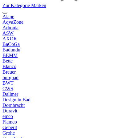
Zur Kategorie Marken
Alape
AqvaZone
Arbonia
ASW
AXOR
BaCoGa
Badundu
BEMM
Bette
Blanco
Breuer
burgbad
BWT
CWS
Dallmer
Design in Bad
Dornbracht
Duravit
emco
Flamco
Geberit
Grohe