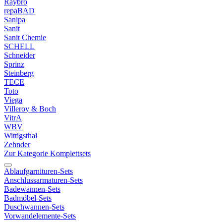
Raybro
repaBAD
Sanipa
Sanit
Sanit Chemie
SCHELL
Schneider
Sprinz
Steinberg
TECE
Toto
Viega
Villeroy & Boch
VitrA
WBV
Wittigsthal
Zehnder
Zur Kategorie Komplettsets
Ablaufgarnituren-Sets
Anschlussarmaturen-Sets
Badewannen-Sets
Badmöbel-Sets
Duschwannen-Sets
Vorwandelemente-Sets