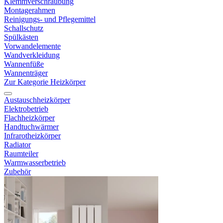
Klemmverschraubung
Montagerahmen
Reinigungs- und Pflegemittel
Schallschutz
Spülkästen
Vorwandelemente
Wandverkleidung
Wannenfüße
Wannenträger
Zur Kategorie Heizkörper
Austauschheizkörper
Elektrobetrieb
Flachheizkörper
Handtuchwärmer
Infrarotheizkörper
Radiator
Raumteiler
Warmwasserbetrieb
Zubehör