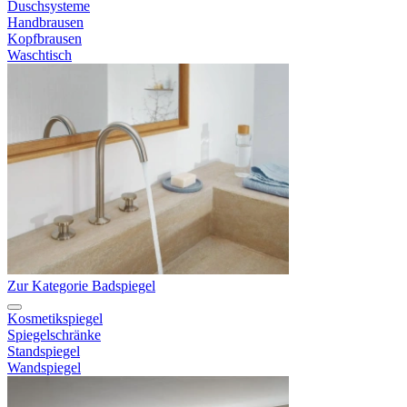
Duschsysteme
Handbrausen
Kopfbrausen
Waschtisch
Zur Kategorie Badspiegel
Kosmetikspiegel
Spiegelschränke
Standspiegel
Wandspiegel