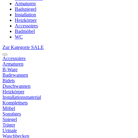
Armaturen
Badspiegel
Installation
Heizkörper
Accessoires
Badmöbel
WC
Zur Kategorie SALE
Accessoires
Armaturen
B-Ware
Badewannen
Bidets
Duschwannen
Heizkörper
Installationsmaterial
Komplettsets
Möbel
Sonstiges
Spiegel
Träger
Urinale
Waschbecken