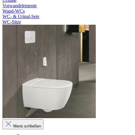
Urinale
Vorwandelemente
Wand-WCs
WC- & Urinal-Sets
WC-Sitze
Menü schließen