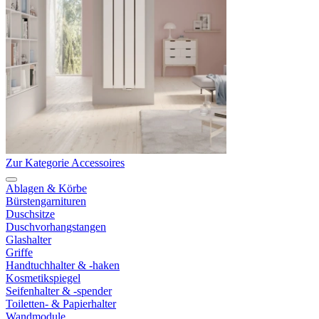
Zur Kategorie Accessoires
Ablagen & Körbe
Bürstengarnituren
Duschsitze
Duschvorhangstangen
Glashalter
Griffe
Handtuchhalter & -haken
Kosmetikspiegel
Seifenhalter & -spender
Toiletten- & Papierhalter
Wandmodule