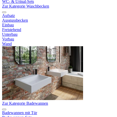
WC- & Urinal-Sets
Zur Kategorie Waschbecken
Aufsatz
Ausgussbecken
Einbau
Freistehend
Unterbau
Vorbau
Wand
Zur Kategorie Badewannen
Badewannen mit Tür