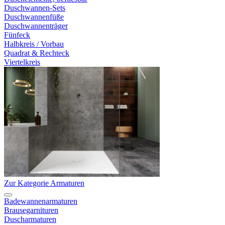
Duschwannen-Sets
Duschwannenfüße
Duschwannenträger
Fünfeck
Halbkreis / Vorbau
Quadrat & Rechteck
Viertelkreis
Zur Kategorie Armaturen
Badewannenarmaturen
Brausegarnituren
Duscharmaturen