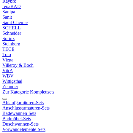
Raybro
repaBAD
Sanipa
Sanit
Sanit Chemie
SCHELL
Schneider
Sprinz
Steinberg
TECE
Toto
Viega
Villeroy & Boch
VitrA
WBV
Wittigsthal
Zehnder
Zur Kategorie Komplettsets
Ablaufgarnituren-Sets
Anschlussarmaturen-Sets
Badewannen-Sets
Badmöbel-Sets
Duschwannen-Sets
Vorwandelemente-Sets