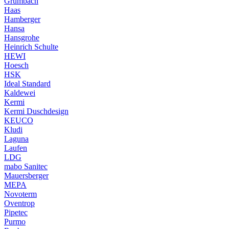
Grumbach
Haas
Hamberger
Hansa
Hansgrohe
Heinrich Schulte
HEWI
Hoesch
HSK
Ideal Standard
Kaldewei
Kermi
Kermi Duschdesign
KEUCO
Kludi
Laguna
Laufen
LDG
mabo Sanitec
Mauersberger
MEPA
Novoterm
Oventrop
Pipetec
Purmo