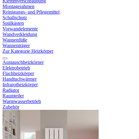
Klemmverschraubung
Montagerahmen
Reinigungs- und Pflegemittel
Schallschutz
Spülkästen
Vorwandelemente
Wandverkleidung
Wannenfüße
Wannenträger
Zur Kategorie Heizkörper
Austauschheizkörper
Elektrobetrieb
Flachheizkörper
Handtuchwärmer
Infrarotheizkörper
Radiator
Raumteiler
Warmwasserbetrieb
Zubehör