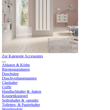
Zur Kategorie Accessoires
Ablagen & Körbe
Bürstengarnituren
Duschsitze
Duschvorhangstangen
Glashalter
Griffe
Handtuchhalter & -haken
Kosmetikspiegel
Seifenhalter & -spender
Toiletten- & Papierhalter
Wandmodule