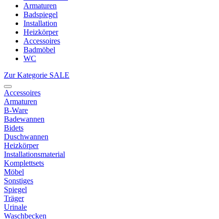
Armaturen
Badspiegel
Installation
Heizkörper
Accessoires
Badmöbel
WC
Zur Kategorie SALE
Accessoires
Armaturen
B-Ware
Badewannen
Bidets
Duschwannen
Heizkörper
Installationsmaterial
Komplettsets
Möbel
Sonstiges
Spiegel
Träger
Urinale
Waschbecken