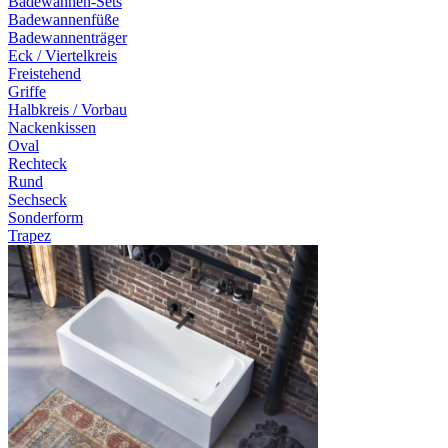
Badewannen-Sets
Badewannenfüße
Badewannenträger
Eck / Viertelkreis
Freistehend
Griffe
Halbkreis / Vorbau
Nackenkissen
Oval
Rechteck
Rund
Sechseck
Sonderform
Trapez