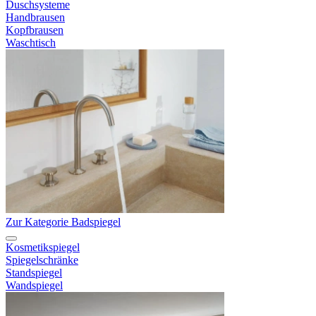
Duschsysteme
Handbrausen
Kopfbrausen
Waschtisch
Zur Kategorie Badspiegel
Kosmetikspiegel
Spiegelschränke
Standspiegel
Wandspiegel