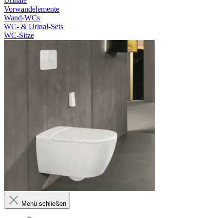
Urinale
Vorwandelemente
Wand-WCs
WC- & Urinal-Sets
WC-Sitze
Menü schließen