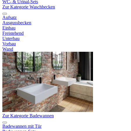
WC- & Urinal-Sets
Zur Kategorie Waschbecken
Aufsatz
Ausgussbecken
Einbau
Freistehend
Unterbau
Vorbau
Wand
Zur Kategorie Badewannen
Badewannen mit Tür