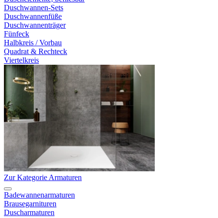
Duschwannen-Sets
Duschwannenfüße
Duschwannenträger
Fünfeck
Halbkreis / Vorbau
Quadrat & Rechteck
Viertelkreis
Zur Kategorie Armaturen
Badewannenarmaturen
Brausegarnituren
Duscharmaturen