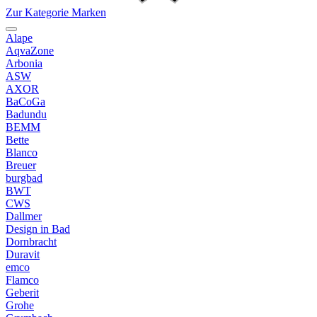
Zur Kategorie Marken
Alape
AqvaZone
Arbonia
ASW
AXOR
BaCoGa
Badundu
BEMM
Bette
Blanco
Breuer
burgbad
BWT
CWS
Dallmer
Design in Bad
Dornbracht
Duravit
emco
Flamco
Geberit
Grohe