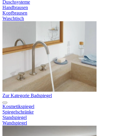
Duschsysteme
Handbrausen
Kopfbrausen
Waschtisch
Zur Kategorie Badspiegel
Kosmetikspiegel
Spiegelschränke
Standspiegel
Wandspiegel