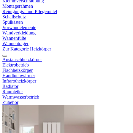
Klemmverschraubung
Montagerahmen
Reinigungs- und Pflegemittel
Schallschutz
Spülkästen
Vorwandelemente
Wandverkleidung
Wannenfüße
Wannenträger
Zur Kategorie Heizkörper
Austauschheizkörper
Elektrobetrieb
Flachheizkörper
Handtuchwärmer
Infrarotheizkörper
Radiator
Raumteiler
Warmwasserbetrieb
Zubehör