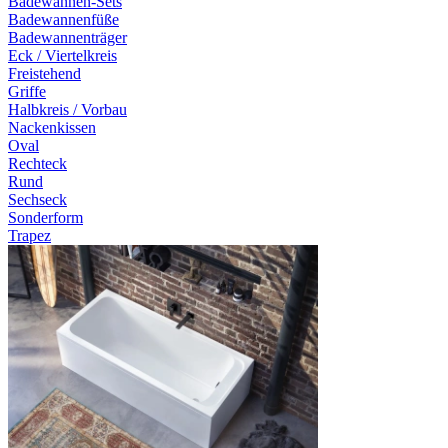
Badewannen-Sets
Badewannenfüße
Badewannenträger
Eck / Viertelkreis
Freistehend
Griffe
Halbkreis / Vorbau
Nackenkissen
Oval
Rechteck
Rund
Sechseck
Sonderform
Trapez