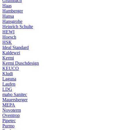
Grumbach
Haas
Hamberger
Hansa
Hansgrohe
Heinrich Schulte
HEWI
Hoesch
HSK
Ideal Standard
Kaldewei
Kermi
Kermi Duschdesign
KEUCO
Kludi
Laguna
Laufen
LDG
mabo Sanitec
Mauersberger
MEPA
Novoterm
Oventrop
Pipetec
Purmo