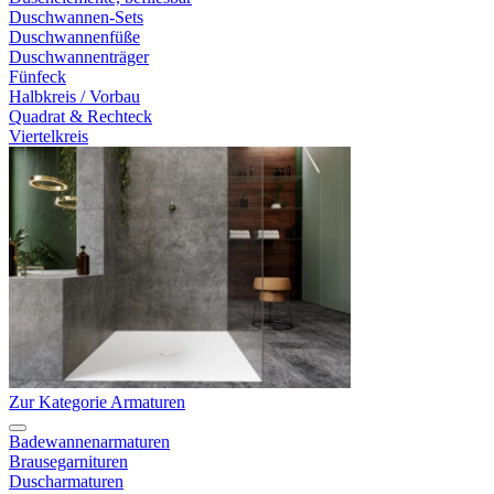
Duschwannen-Sets
Duschwannenfüße
Duschwannenträger
Fünfeck
Halbkreis / Vorbau
Quadrat & Rechteck
Viertelkreis
Zur Kategorie Armaturen
Badewannenarmaturen
Brausegarnituren
Duscharmaturen