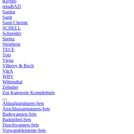
Raybro
repaBAD
Sanipa
Sanit
Sanit Chemie
SCHELL
Schneider
Sprinz
Steinberg
TECE
Toto
Viega
Villeroy & Boch
VitrA
WBV
Wittigsthal
Zehnder
Zur Kategorie Komplettsets
Ablaufgarnituren-Sets
Anschlussarmaturen-Sets
Badewannen-Sets
Badmöbel-Sets
Duschwannen-Sets
Vorwandelemente-Sets