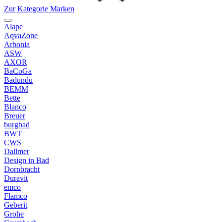
Zur Kategorie Marken
Alape
AqvaZone
Arbonia
ASW
AXOR
BaCoGa
Badundu
BEMM
Bette
Blanco
Breuer
burgbad
BWT
CWS
Dallmer
Design in Bad
Dornbracht
Duravit
emco
Flamco
Geberit
Grohe