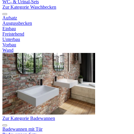
WC- & Urinal-Sets
Zur Kategorie Waschbecken
Aufsatz
Ausgussbecken
Einbau
Freistehend
Unterbau
Vorbau
Wand
Zur Kategorie Badewannen
Badewannen mit Tür