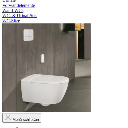
Urinale
Vorwandelemente
Wand-WCs
WC- & Urinal-Sets
WC-Sitze
Menü schließen