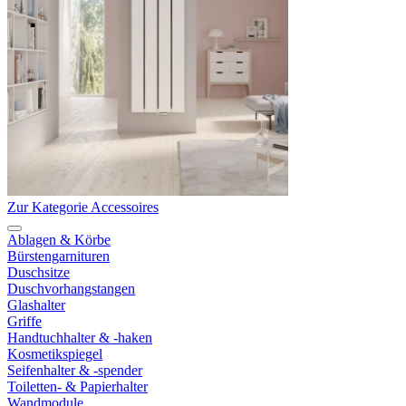
Zur Kategorie Accessoires
Ablagen & Körbe
Bürstengarnituren
Duschsitze
Duschvorhangstangen
Glashalter
Griffe
Handtuchhalter & -haken
Kosmetikspiegel
Seifenhalter & -spender
Toiletten- & Papierhalter
Wandmodule