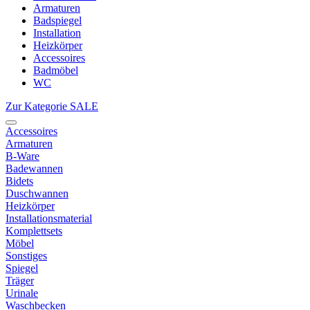
Armaturen
Badspiegel
Installation
Heizkörper
Accessoires
Badmöbel
WC
Zur Kategorie SALE
Accessoires
Armaturen
B-Ware
Badewannen
Bidets
Duschwannen
Heizkörper
Installationsmaterial
Komplettsets
Möbel
Sonstiges
Spiegel
Träger
Urinale
Waschbecken