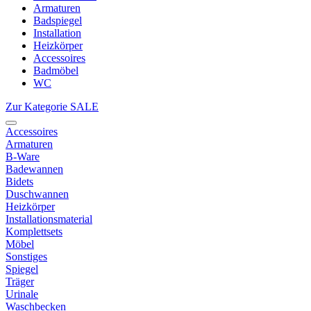
Armaturen
Badspiegel
Installation
Heizkörper
Accessoires
Badmöbel
WC
Zur Kategorie SALE
Accessoires
Armaturen
B-Ware
Badewannen
Bidets
Duschwannen
Heizkörper
Installationsmaterial
Komplettsets
Möbel
Sonstiges
Spiegel
Träger
Urinale
Waschbecken