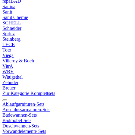
repaBAD
Sanipa
Sanit
Sanit Chemie
SCHELL
Schneider
Sprinz
Steinberg
TECE
Toto
Viega
Villeroy & Boch
VitrA
WBV
Wittigsthal
Zehnder
Breuer
Zur Kategorie Komplettsets
Ablaufgarnituren-Sets
Anschlussarmaturen-Sets
Badewannen-Sets
Badmöbel-Sets
Duschwannen-Sets
Vorwandelemente-Sets