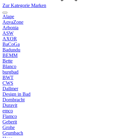
Zur Kategorie Marken
Alape
AqvaZone
Arbonia
ASW
AXOR
BaCoGa
Badundu
BEMM
Bette
Blanco
burgbad
BWT
CWS
Dallmer
Design in Bad
Dornbracht
Duravit
emco
Flamco
Geberit
Grohe
Grumbach