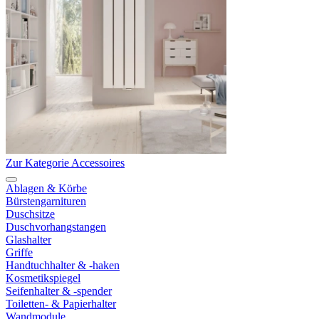
Zur Kategorie Accessoires
Ablagen & Körbe
Bürstengarnituren
Duschsitze
Duschvorhangstangen
Glashalter
Griffe
Handtuchhalter & -haken
Kosmetikspiegel
Seifenhalter & -spender
Toiletten- & Papierhalter
Wandmodule