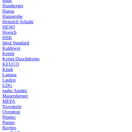
Haas
Hamberger
Hansa
Hansgrohe
Heinrich Schulte
HEWI
Hoesch
HSK
Ideal Standard
Kaldewei
Kermi
Kermi Duschdesign
KEUCO
Kludi
Laguna
Laufen
LDG
mabo Sanitec
Mauersberger
MEPA
Novoterm
Oventrop
Pipetec
Purmo
Raybro