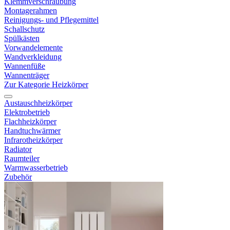
Klemmverschraubung
Montagerahmen
Reinigungs- und Pflegemittel
Schallschutz
Spülkästen
Vorwandelemente
Wandverkleidung
Wannenfüße
Wannenträger
Zur Kategorie Heizkörper
Austauschheizkörper
Elektrobetrieb
Flachheizkörper
Handtuchwärmer
Infrarotheizkörper
Radiator
Raumteiler
Warmwasserbetrieb
Zubehör