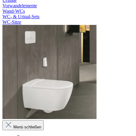
Urinale
Vorwandelemente
Wand-WCs
WC- & Urinal-Sets
WC-Sitze
Menü schließen