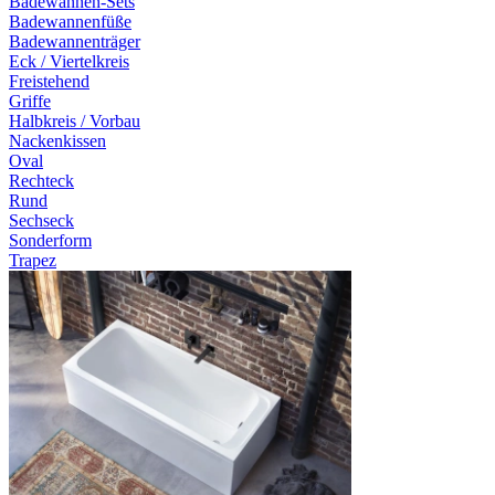
Badewannen-Sets
Badewannenfüße
Badewannenträger
Eck / Viertelkreis
Freistehend
Griffe
Halbkreis / Vorbau
Nackenkissen
Oval
Rechteck
Rund
Sechseck
Sonderform
Trapez