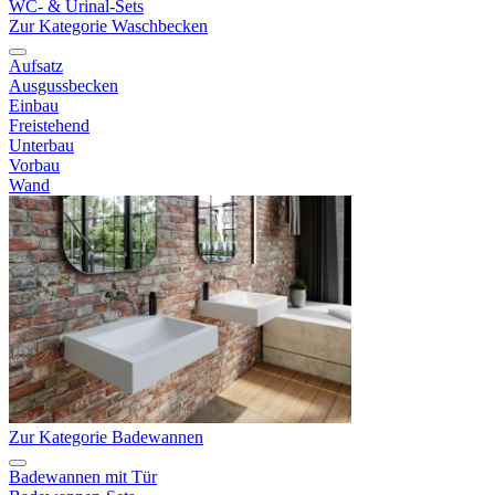
WC- & Urinal-Sets
Zur Kategorie Waschbecken
Aufsatz
Ausgussbecken
Einbau
Freistehend
Unterbau
Vorbau
Wand
Zur Kategorie Badewannen
Badewannen mit Tür