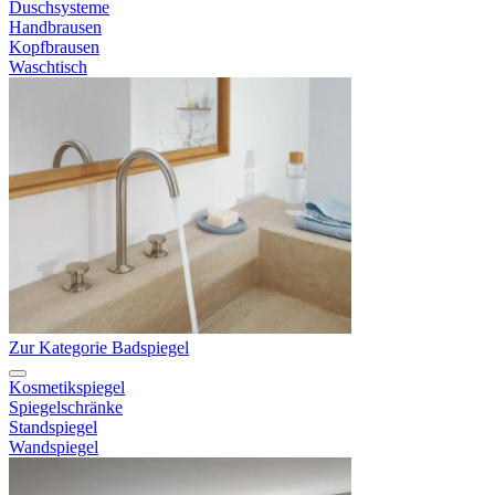
Duschsysteme
Handbrausen
Kopfbrausen
Waschtisch
Zur Kategorie Badspiegel
Kosmetikspiegel
Spiegelschränke
Standspiegel
Wandspiegel