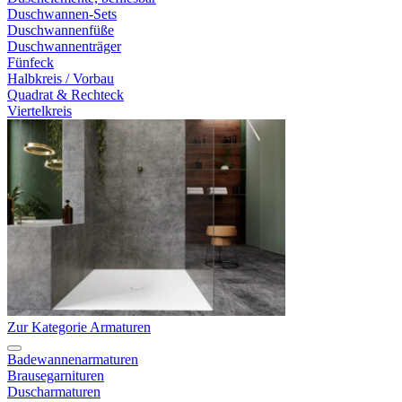
Duschwannen-Sets
Duschwannenfüße
Duschwannenträger
Fünfeck
Halbkreis / Vorbau
Quadrat & Rechteck
Viertelkreis
Zur Kategorie Armaturen
Badewannenarmaturen
Brausegarnituren
Duscharmaturen