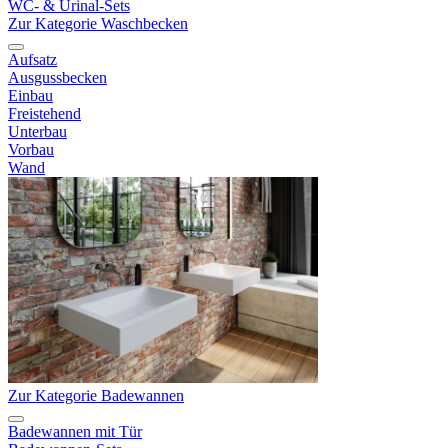
WC- & Urinal-Sets
Zur Kategorie Waschbecken
Aufsatz
Ausgussbecken
Einbau
Freistehend
Unterbau
Vorbau
Wand
Zur Kategorie Badewannen
Badewannen mit Tür