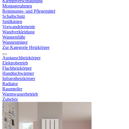
Klemmverschraubung
Montagerahmen
Reinigungs- und Pflegemittel
Schallschutz
Spülkästen
Vorwandelemente
Wandverkleidung
Wannenfüße
Wannenträger
Zur Kategorie Heizkörper
Austauschheizkörper
Elektrobetrieb
Flachheizkörper
Handtuchwärmer
Infrarotheizkörper
Radiator
Raumteiler
Warmwasserbetrieb
Zubehör