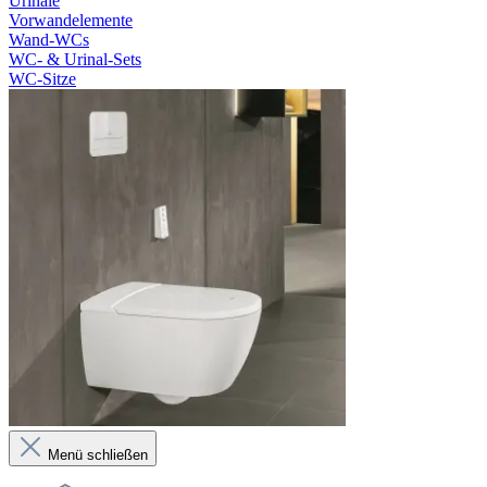
Urinale
Vorwandelemente
Wand-WCs
WC- & Urinal-Sets
WC-Sitze
Menü schließen