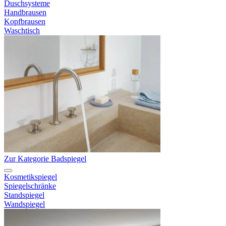
Duschsysteme
Handbrausen
Kopfbrausen
Waschtisch
Zur Kategorie Badspiegel
Kosmetikspiegel
Spiegelschränke
Standspiegel
Wandspiegel