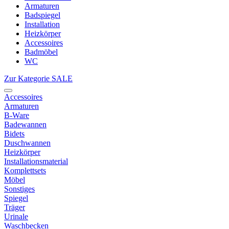
Armaturen
Badspiegel
Installation
Heizkörper
Accessoires
Badmöbel
WC
Zur Kategorie SALE
Accessoires
Armaturen
B-Ware
Badewannen
Bidets
Duschwannen
Heizkörper
Installationsmaterial
Komplettsets
Möbel
Sonstiges
Spiegel
Träger
Urinale
Waschbecken