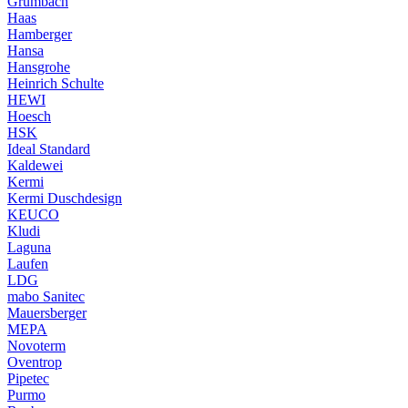
Grumbach
Haas
Hamberger
Hansa
Hansgrohe
Heinrich Schulte
HEWI
Hoesch
HSK
Ideal Standard
Kaldewei
Kermi
Kermi Duschdesign
KEUCO
Kludi
Laguna
Laufen
LDG
mabo Sanitec
Mauersberger
MEPA
Novoterm
Oventrop
Pipetec
Purmo