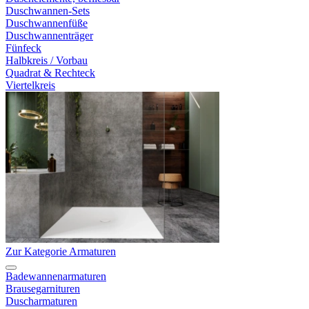
Duschwannen-Sets
Duschwannenfüße
Duschwannenträger
Fünfeck
Halbkreis / Vorbau
Quadrat & Rechteck
Viertelkreis
Zur Kategorie Armaturen
Badewannenarmaturen
Brausegarnituren
Duscharmaturen