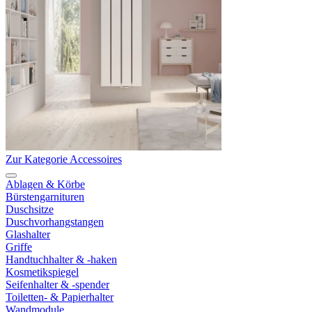
Zur Kategorie Accessoires
Ablagen & Körbe
Bürstengarnituren
Duschsitze
Duschvorhangstangen
Glashalter
Griffe
Handtuchhalter & -haken
Kosmetikspiegel
Seifenhalter & -spender
Toiletten- & Papierhalter
Wandmodule