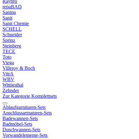
Raybro
repaBAD
Sanipa
Sanit
Sanit Chemie
SCHELL
Schneider
Sprinz
Steinberg
TECE
Toto
Viega
Villeroy & Boch
VitrA
WBV
Wittigsthal
Zehnder
Zur Kategorie Komplettsets
Ablaufgarnituren-Sets
Anschlussarmaturen-Sets
Badewannen-Sets
Badmöbel-Sets
Duschwannen-Sets
Vorwandelemente-Sets