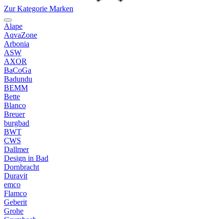
Zur Kategorie Marken
Alape
AqvaZone
Arbonia
ASW
AXOR
BaCoGa
Badundu
BEMM
Bette
Blanco
Breuer
burgbad
BWT
CWS
Dallmer
Design in Bad
Dornbracht
Duravit
emco
Flamco
Geberit
Grohe