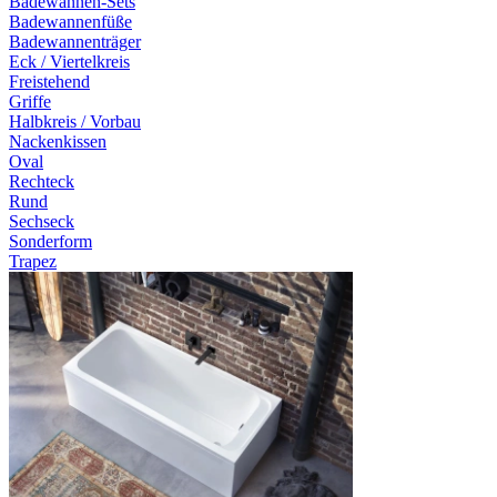
Badewannen-Sets
Badewannenfüße
Badewannenträger
Eck / Viertelkreis
Freistehend
Griffe
Halbkreis / Vorbau
Nackenkissen
Oval
Rechteck
Rund
Sechseck
Sonderform
Trapez