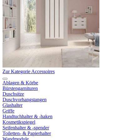
Zur Kategorie Accessoires
Ablagen & Körbe
Bürstengarnituren
Duschsitze
Duschvorhangstangen
Glashalter
Griffe
Handtuchhalter & -haken
Kosmetikspiegel
Seifenhalter & -spender
Toiletten- & Papierhalter
Wandmodule