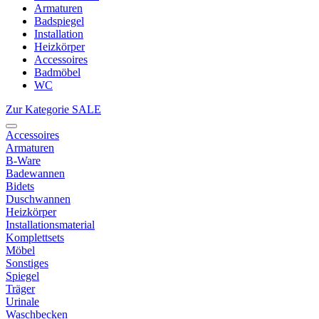
Armaturen
Badspiegel
Installation
Heizkörper
Accessoires
Badmöbel
WC
Zur Kategorie SALE
Accessoires
Armaturen
B-Ware
Badewannen
Bidets
Duschwannen
Heizkörper
Installationsmaterial
Komplettsets
Möbel
Sonstiges
Spiegel
Träger
Urinale
Waschbecken