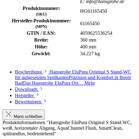
E: info@hansgrohe.de
Produktnummer:
HG61165450
(SKU)
Hersteller-Produktnummer:
61165450
(MPN)
GTIN / EAN:
4059625536254
Breite:
360 mm
Höhe:
400 mm
Gewicht:
34.227 kg
Beschreibung
Hansgrohe EluPura Original S Stand-WC
für aufgesetzten SpülkastenPräzision und Komfort in Ihrem
BadDas Hansgrohe EluPura Ori…
Mehr
Downloads
Hersteller
Bewertungen
Menü schließen
Produktinformationen "Hansgrohe EluPura Original S Stand-WC,
weiß, horizontaler Abgang, AquaChannel Flush, SmartClean,
spülrandlos, bodenstehend"