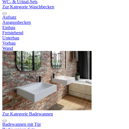
WC- & Urinal-Sets
Zur Kategorie Waschbecken
Aufsatz
Ausgussbecken
Einbau
Freistehend
Unterbau
Vorbau
Wand
Zur Kategorie Badewannen
Badewannen mit Tür