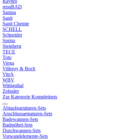
Raybro
repaBAD
Sanipa
Sanit
Sanit Chemie
SCHELL
Schneider
Sprinz
Steinberg
TECE
Toto
Viega
Villeroy & Boch
VitrA
WBV
Wittigsthal
Zehnder
Zur Kategorie Komplettsets
Ablaufgarnituren-Sets
Anschlussarmaturen-Sets
Badewannen-Sets
Badmöbel-Sets
Duschwannen-Sets
Vorwandelemente-Sets