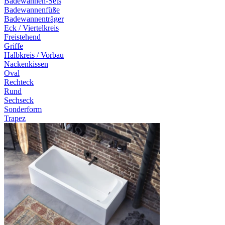
Badewannen-Sets
Badewannenfüße
Badewannenträger
Eck / Viertelkreis
Freistehend
Griffe
Halbkreis / Vorbau
Nackenkissen
Oval
Rechteck
Rund
Sechseck
Sonderform
Trapez