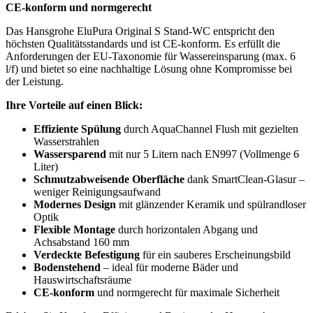
CE-konform und normgerecht
Das Hansgrohe EluPura Original S Stand-WC entspricht den
höchsten Qualitätsstandards und ist CE-konform. Es erfüllt die
Anforderungen der EU-Taxonomie für Wassereinsparung (max. 6
l/f) und bietet so eine nachhaltige Lösung ohne Kompromisse bei
der Leistung.
Ihre Vorteile auf einen Blick:
Effiziente Spülung
durch AquaChannel Flush mit gezielten
Wasserstrahlen
Wassersparend
mit nur 5 Litern nach EN997 (Vollmenge 6
Liter)
Schmutzabweisende Oberfläche
dank SmartClean-Glasur –
weniger Reinigungsaufwand
Modernes Design
mit glänzender Keramik und spülrandloser
Optik
Flexible Montage
durch horizontalen Abgang und
Achsabstand 160 mm
Verdeckte Befestigung
für ein sauberes Erscheinungsbild
Bodenstehend
– ideal für moderne Bäder und
Hauswirtschaftsräume
CE-konform
und normgerecht für maximale Sicherheit