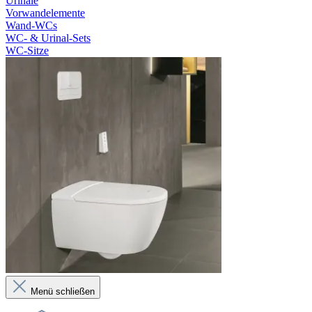
Urinale
Vorwandelemente
Wand-WCs
WC- & Urinal-Sets
WC-Sitze
Menü schließen