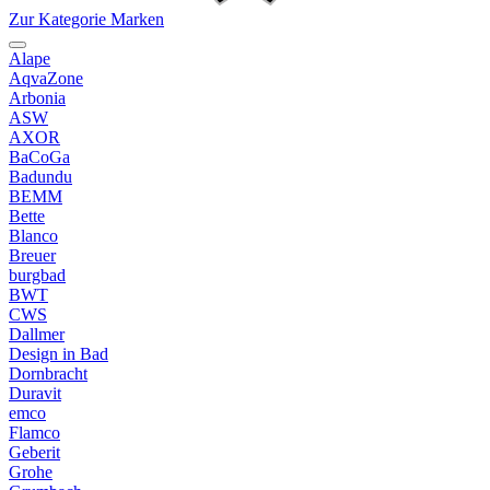
Zur Kategorie Marken
Alape
AqvaZone
Arbonia
ASW
AXOR
BaCoGa
Badundu
BEMM
Bette
Blanco
Breuer
burgbad
BWT
CWS
Dallmer
Design in Bad
Dornbracht
Duravit
emco
Flamco
Geberit
Grohe