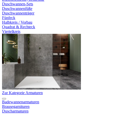
Duschwannen-Sets
Duschwannenfüße
Duschwannenträger
Fünfeck
Halbkreis / Vorbau
Quadrat & Rechteck
Viertelkreis
Zur Kategorie Armaturen
Badewannenarmaturen
Brausegarnituren
Duscharmaturen