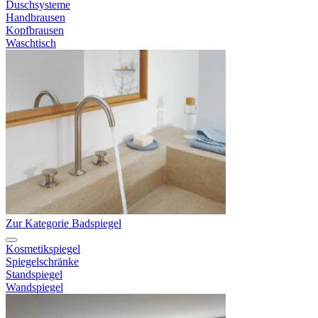
Duschsysteme
Handbrausen
Kopfbrausen
Waschtisch
Zur Kategorie Badspiegel
Kosmetikspiegel
Spiegelschränke
Standspiegel
Wandspiegel