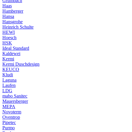
Grumbach
Haas
Hamberger
Hansa
Hansgrohe
Heinrich Schulte
HEWI
Hoesch
HSK
Ideal Standard
Kaldewei
Kermi
Kermi Duschdesign
KEUCO
Kludi
Laguna
Laufen
LDG
mabo Sanitec
Mauersberger
MEPA
Novoterm
Oventrop
Pipetec
Purmo