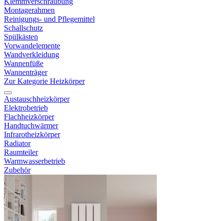
Klemmverschraubung
Montagerahmen
Reinigungs- und Pflegemittel
Schallschutz
Spülkästen
Vorwandelemente
Wandverkleidung
Wannenfüße
Wannenträger
Zur Kategorie Heizkörper
Austauschheizkörper
Elektrobetrieb
Flachheizkörper
Handtuchwärmer
Infrarotheizkörper
Radiator
Raumteiler
Warmwasserbetrieb
Zubehör