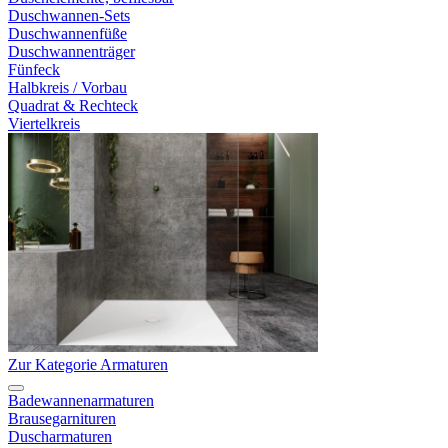
Duschwannen-Sets
Duschwannenfüße
Duschwannenträger
Fünfeck
Halbkreis / Vorbau
Quadrat & Rechteck
Viertelkreis
Zur Kategorie Armaturen
Badewannenarmaturen
Brausegarnituren
Duscharmaturen