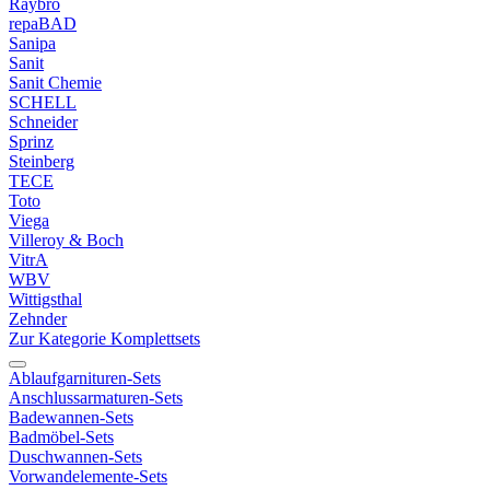
Raybro
repaBAD
Sanipa
Sanit
Sanit Chemie
SCHELL
Schneider
Sprinz
Steinberg
TECE
Toto
Viega
Villeroy & Boch
VitrA
WBV
Wittigsthal
Zehnder
Zur Kategorie Komplettsets
Ablaufgarnituren-Sets
Anschlussarmaturen-Sets
Badewannen-Sets
Badmöbel-Sets
Duschwannen-Sets
Vorwandelemente-Sets