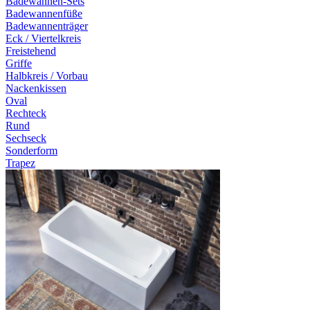
Badewannen-Sets
Badewannenfüße
Badewannenträger
Eck / Viertelkreis
Freistehend
Griffe
Halbkreis / Vorbau
Nackenkissen
Oval
Rechteck
Rund
Sechseck
Sonderform
Trapez