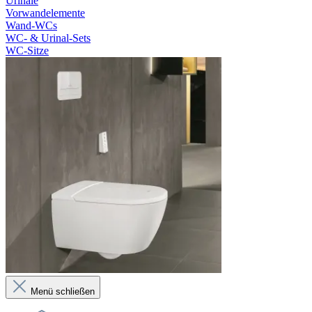
Urinale
Vorwandelemente
Wand-WCs
WC- & Urinal-Sets
WC-Sitze
Menü schließen