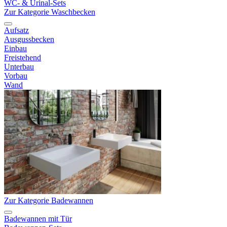
WC- & Urinal-Sets
Zur Kategorie Waschbecken
Aufsatz
Ausgussbecken
Einbau
Freistehend
Unterbau
Vorbau
Wand
Zur Kategorie Badewannen
Badewannen mit Tür