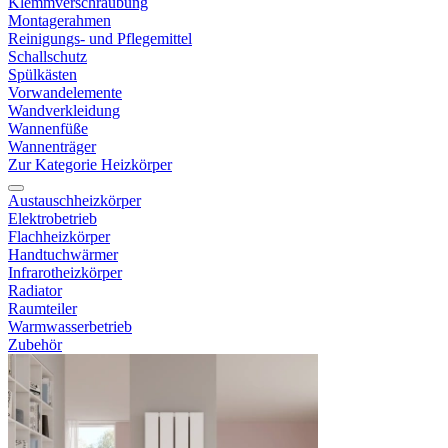
Klemmverschraubung
Montagerahmen
Reinigungs- und Pflegemittel
Schallschutz
Spülkästen
Vorwandelemente
Wandverkleidung
Wannenfüße
Wannenträger
Zur Kategorie Heizkörper
Austauschheizkörper
Elektrobetrieb
Flachheizkörper
Handtuchwärmer
Infrarotheizkörper
Radiator
Raumteiler
Warmwasserbetrieb
Zubehör