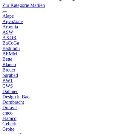
Zur Kategorie Marken
Alape
AqvaZone
Arbonia
ASW
AXOR
BaCoGa
Badundu
BEMM
Bette
Blanco
Breuer
burgbad
BWT
CWS
Dallmer
Design in Bad
Dornbracht
Duravit
emco
Flamco
Geberit
Grohe