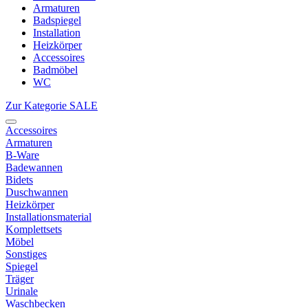
Armaturen
Badspiegel
Installation
Heizkörper
Accessoires
Badmöbel
WC
Zur Kategorie SALE
Accessoires
Armaturen
B-Ware
Badewannen
Bidets
Duschwannen
Heizkörper
Installationsmaterial
Komplettsets
Möbel
Sonstiges
Spiegel
Träger
Urinale
Waschbecken