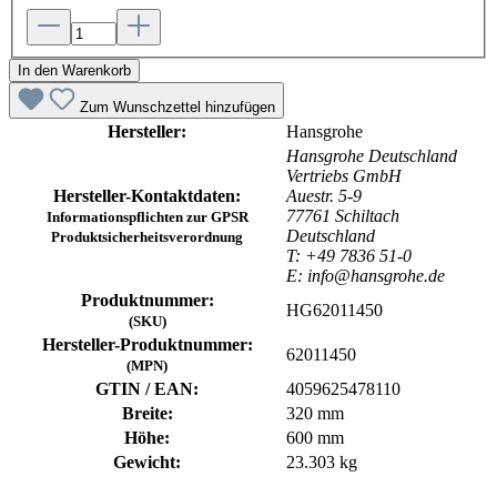
In den Warenkorb
Zum Wunschzettel hinzufügen
Hersteller:
Hansgrohe
Hansgrohe Deutschland
Vertriebs GmbH
Hersteller-Kontaktdaten:
Auestr. 5-9
77761 Schiltach
Informationspflichten zur GPSR
Deutschland
Produktsicherheitsverordnung
T: +49 7836 51-0
E: info@hansgrohe.de
Produktnummer:
HG62011450
(SKU)
Hersteller-Produktnummer:
62011450
(MPN)
GTIN / EAN:
4059625478110
Breite:
320 mm
Höhe:
600 mm
Gewicht:
23.303 kg