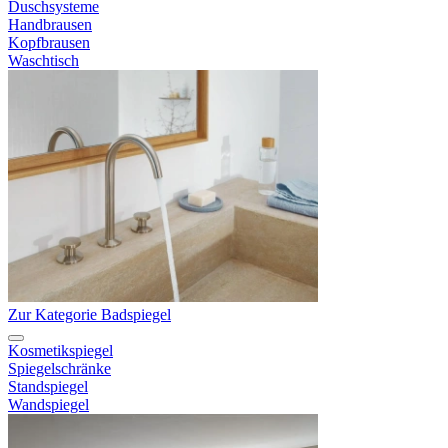
Duschsysteme
Handbrausen
Kopfbrausen
Waschtisch
Zur Kategorie Badspiegel
Kosmetikspiegel
Spiegelschränke
Standspiegel
Wandspiegel