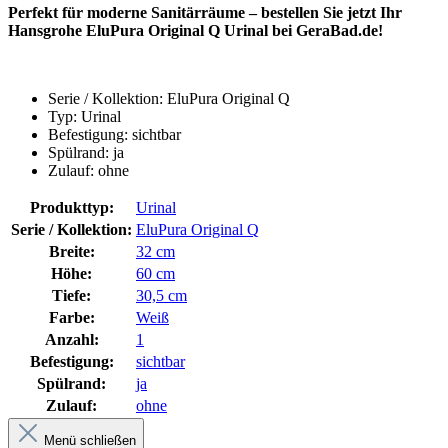
Perfekt für moderne Sanitärräume – bestellen Sie jetzt Ihr
Hansgrohe EluPura Original Q Urinal bei GeraBad.de!
Serie / Kollektion: EluPura Original Q
Typ: Urinal
Befestigung: sichtbar
Spülrand: ja
Zulauf: ohne
Produkttyp:
Urinal
Serie / Kollektion:
EluPura Original Q
Breite:
32 cm
Höhe:
60 cm
Tiefe:
30,5 cm
Farbe:
Weiß
Anzahl:
1
Befestigung:
sichtbar
Spülrand:
ja
Zulauf:
ohne
Menü schließen