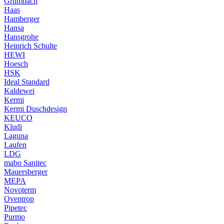
Grumbach
Haas
Hamberger
Hansa
Hansgrohe
Heinrich Schulte
HEWI
Hoesch
HSK
Ideal Standard
Kaldewei
Kermi
Kermi Duschdesign
KEUCO
Kludi
Laguna
Laufen
LDG
mabo Sanitec
Mauersberger
MEPA
Novoterm
Oventrop
Pipetec
Purmo