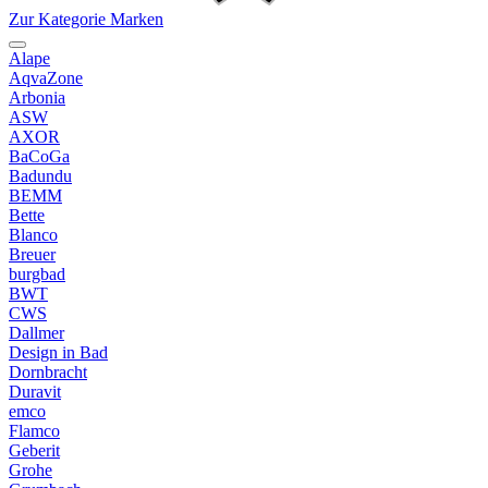
Zur Kategorie Marken
Alape
AqvaZone
Arbonia
ASW
AXOR
BaCoGa
Badundu
BEMM
Bette
Blanco
Breuer
burgbad
BWT
CWS
Dallmer
Design in Bad
Dornbracht
Duravit
emco
Flamco
Geberit
Grohe