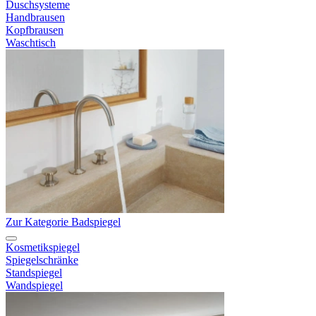
Duschsysteme
Handbrausen
Kopfbrausen
Waschtisch
Zur Kategorie Badspiegel
Kosmetikspiegel
Spiegelschränke
Standspiegel
Wandspiegel