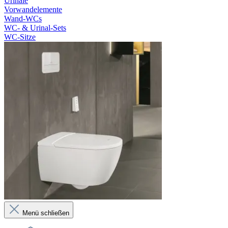
Urinale
Vorwandelemente
Wand-WCs
WC- & Urinal-Sets
WC-Sitze
Menü schließen