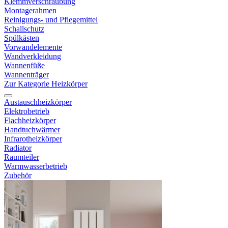
Klemmverschraubung
Montagerahmen
Reinigungs- und Pflegemittel
Schallschutz
Spülkästen
Vorwandelemente
Wandverkleidung
Wannenfüße
Wannenträger
Zur Kategorie Heizkörper
Austauschheizkörper
Elektrobetrieb
Flachheizkörper
Handtuchwärmer
Infrarotheizkörper
Radiator
Raumteiler
Warmwasserbetrieb
Zubehör