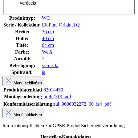
verdeckt
Produkttyp:
WC
Serie / Kollektion:
EluPura Original Q
Breite:
36 cm
Höhe:
40 cm
Tiefe:
64 cm
Farbe:
Weiß
Anzahl:
1
Befestigung:
verdeckt
Spülrand:
ja
Menü schließen
Produktdatenblatt
62014450
Montageanleitung
hrgh2519_pdf
Konformitätserklärung
zul_9600032272_00_iz4_pdf
Menü schließen
Informationspflichten zur GPSR Produktsicherheitsverordnung
Hersteller-Kontaktdaten