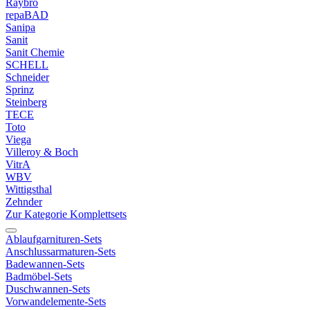
Raybro
repaBAD
Sanipa
Sanit
Sanit Chemie
SCHELL
Schneider
Sprinz
Steinberg
TECE
Toto
Viega
Villeroy & Boch
VitrA
WBV
Wittigsthal
Zehnder
Zur Kategorie Komplettsets
Ablaufgarnituren-Sets
Anschlussarmaturen-Sets
Badewannen-Sets
Badmöbel-Sets
Duschwannen-Sets
Vorwandelemente-Sets