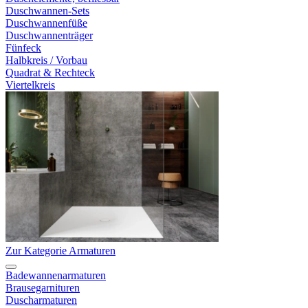
Duschwannen-Sets
Duschwannenfüße
Duschwannenträger
Fünfeck
Halbkreis / Vorbau
Quadrat & Rechteck
Viertelkreis
Zur Kategorie Armaturen
Badewannenarmaturen
Brausegarnituren
Duscharmaturen