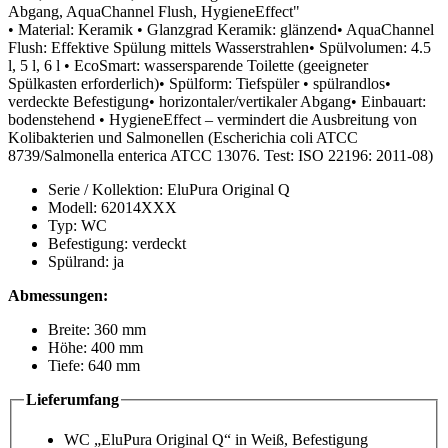
Abgang, AquaChannel Flush, HygieneEffect"
• Material: Keramik • Glanzgrad Keramik: glänzend• AquaChannel
Flush: Effektive Spülung mittels Wasserstrahlen• Spülvolumen: 4.5
l, 5 l, 6 l • EcoSmart: wassersparende Toilette (geeigneter
Spülkasten erforderlich)• Spülform: Tiefspüler • spülrandlos•
verdeckte Befestigung• horizontaler/vertikaler Abgang• Einbauart:
bodenstehend • HygieneEffect – vermindert die Ausbreitung von
Kolibakterien und Salmonellen (Escherichia coli ATCC
8739/Salmonella enterica ATCC 13076. Test: ISO 22196: 2011-08)
Serie / Kollektion: EluPura Original Q
Modell: 62014XXX
Typ: WC
Befestigung: verdeckt
Spülrand: ja
Abmessungen:
Breite: 360 mm
Höhe: 400 mm
Tiefe: 640 mm
Lieferumfang
WC „EluPura Original Q“ in Weiß, Befestigung