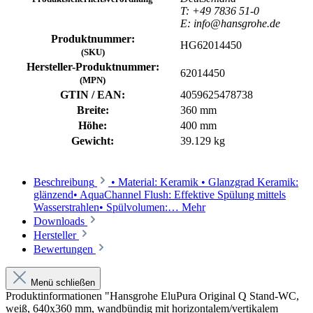
T: +49 7836 51-0
E: info@hansgrohe.de
Produktnummer:
HG62014450
(SKU)
Hersteller-Produktnummer:
62014450
(MPN)
GTIN / EAN:
4059625478738
Breite:
360 mm
Höhe:
400 mm
Gewicht:
39.129 kg
Beschreibung
• Material: Keramik • Glanzgrad Keramik:
glänzend• AquaChannel Flush: Effektive Spülung mittels
Wasserstrahlen• Spülvolumen:…
Mehr
Downloads
Hersteller
Bewertungen
Menü schließen
Produktinformationen "Hansgrohe EluPura Original Q Stand-WC,
weiß, 640x360 mm, wandbündig mit horizontalem/vertikalem