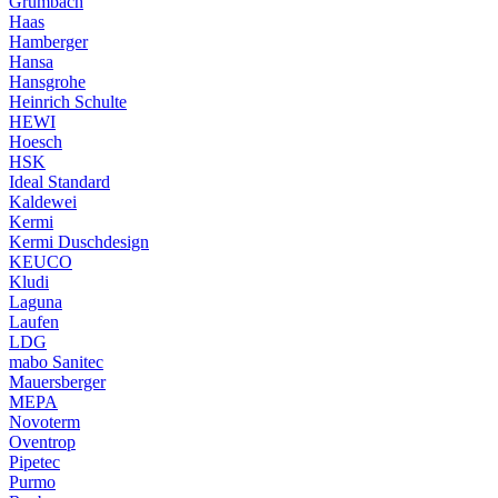
Grumbach
Haas
Hamberger
Hansa
Hansgrohe
Heinrich Schulte
HEWI
Hoesch
HSK
Ideal Standard
Kaldewei
Kermi
Kermi Duschdesign
KEUCO
Kludi
Laguna
Laufen
LDG
mabo Sanitec
Mauersberger
MEPA
Novoterm
Oventrop
Pipetec
Purmo