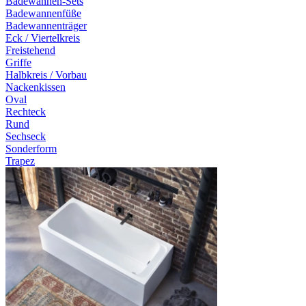
Badewannen-Sets
Badewannenfüße
Badewannenträger
Eck / Viertelkreis
Freistehend
Griffe
Halbkreis / Vorbau
Nackenkissen
Oval
Rechteck
Rund
Sechseck
Sonderform
Trapez