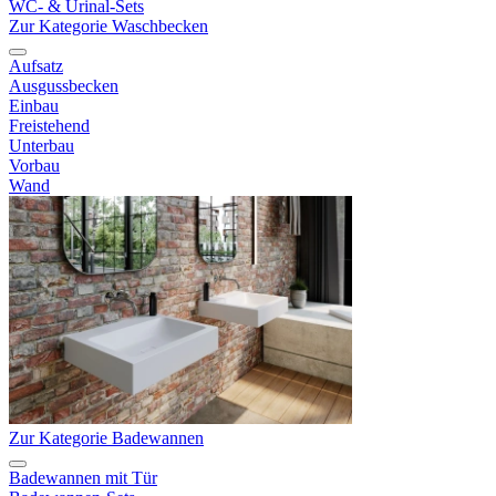
WC- & Urinal-Sets
Zur Kategorie Waschbecken
Aufsatz
Ausgussbecken
Einbau
Freistehend
Unterbau
Vorbau
Wand
Zur Kategorie Badewannen
Badewannen mit Tür