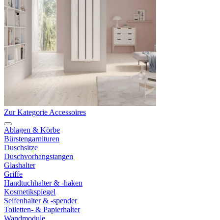
Zur Kategorie Accessoires
Ablagen & Körbe
Bürstengarnituren
Duschsitze
Duschvorhangstangen
Glashalter
Griffe
Handtuchhalter & -haken
Kosmetikspiegel
Seifenhalter & -spender
Toiletten- & Papierhalter
Wandmodule