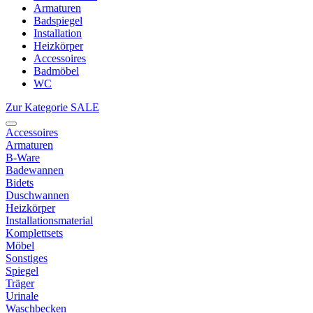
Armaturen
Badspiegel
Installation
Heizkörper
Accessoires
Badmöbel
WC
Zur Kategorie SALE
Accessoires
Armaturen
B-Ware
Badewannen
Bidets
Duschwannen
Heizkörper
Installationsmaterial
Komplettsets
Möbel
Sonstiges
Spiegel
Träger
Urinale
Waschbecken