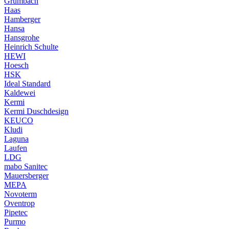
Grumbach
Haas
Hamberger
Hansa
Hansgrohe
Heinrich Schulte
HEWI
Hoesch
HSK
Ideal Standard
Kaldewei
Kermi
Kermi Duschdesign
KEUCO
Kludi
Laguna
Laufen
LDG
mabo Sanitec
Mauersberger
MEPA
Novoterm
Oventrop
Pipetec
Purmo