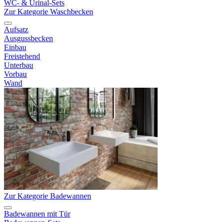
WC- & Urinal-Sets
Zur Kategorie Waschbecken
Aufsatz
Ausgussbecken
Einbau
Freistehend
Unterbau
Vorbau
Wand
Zur Kategorie Badewannen
Badewannen mit Tür