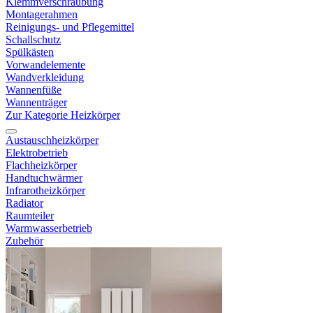
Klemmverschraubung
Montagerahmen
Reinigungs- und Pflegemittel
Schallschutz
Spülkästen
Vorwandelemente
Wandverkleidung
Wannenfüße
Wannenträger
Zur Kategorie Heizkörper
Austauschheizkörper
Elektrobetrieb
Flachheizkörper
Handtuchwärmer
Infrarotheizkörper
Radiator
Raumteiler
Warmwasserbetrieb
Zubehör