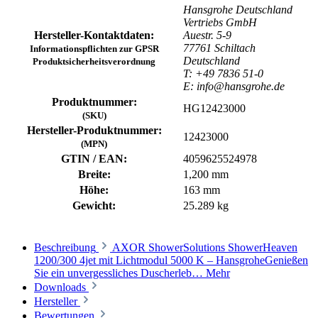
Hansgrohe Deutschland
Vertriebs GmbH
Hersteller-Kontaktdaten:
Auestr. 5-9
77761 Schiltach
Informationspflichten zur GPSR
Deutschland
Produktsicherheitsverordnung
T: +49 7836 51-0
E: info@hansgrohe.de
Produktnummer:
HG12423000
(SKU)
Hersteller-Produktnummer:
12423000
(MPN)
GTIN / EAN:
4059625524978
Breite:
1,200 mm
Höhe:
163 mm
Gewicht:
25.289 kg
Beschreibung
AXOR ShowerSolutions ShowerHeaven
1200/300 4jet mit Lichtmodul 5000 K – HansgroheGenießen
Sie ein unvergessliches Duscherleb…
Mehr
Downloads
Hersteller
Bewertungen