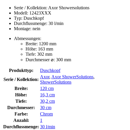
Serie / Kollektion: Axor Showersolutions
Modell: 12423XXX
Typ: Duschkopf
Durchflussmenge: 30 l/min
Montage: nein
Abmessungen:
Breite: 1200 mm
Höhe: 163 mm
Tiefe: 302 mm
Durchmesser ⌀: 300 mm
Produkttyp:
Duschkopf
Axor
,
Axor ShowerSolutions
,
Serie / Kollektion:
ShowerSolutions
Breite:
120 cm
Höhe:
16,3 cm
Tiefe:
30,2 cm
Durchmesser:
30 cm
Farbe:
Chrom
Anzahl:
1
Durchflussmenge:
30 l/min