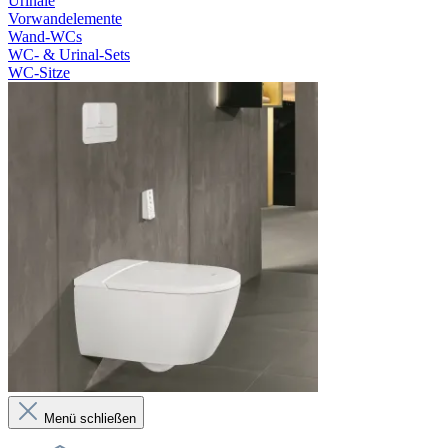
Urinale
Vorwandelemente
Wand-WCs
WC- & Urinal-Sets
WC-Sitze
Menü schließen