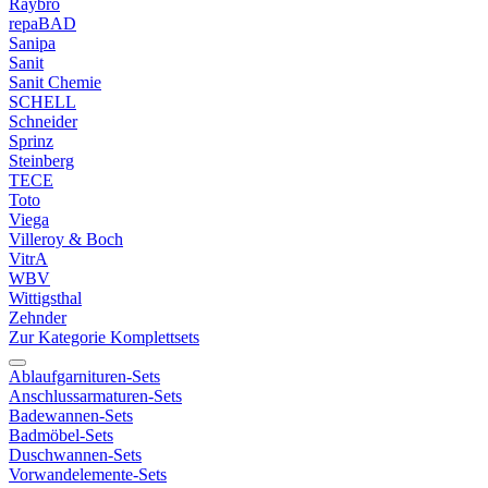
Raybro
repaBAD
Sanipa
Sanit
Sanit Chemie
SCHELL
Schneider
Sprinz
Steinberg
TECE
Toto
Viega
Villeroy & Boch
VitrA
WBV
Wittigsthal
Zehnder
Zur Kategorie Komplettsets
Ablaufgarnituren-Sets
Anschlussarmaturen-Sets
Badewannen-Sets
Badmöbel-Sets
Duschwannen-Sets
Vorwandelemente-Sets