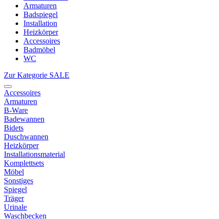
Armaturen
Badspiegel
Installation
Heizkörper
Accessoires
Badmöbel
WC
Zur Kategorie SALE
Accessoires
Armaturen
B-Ware
Badewannen
Bidets
Duschwannen
Heizkörper
Installationsmaterial
Komplettsets
Möbel
Sonstiges
Spiegel
Träger
Urinale
Waschbecken