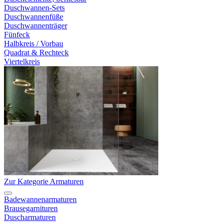
Duschwannen-Sets
Duschwannenfüße
Duschwannenträger
Fünfeck
Halbkreis / Vorbau
Quadrat & Rechteck
Viertelkreis
Zur Kategorie Armaturen
Badewannenarmaturen
Brausegarnituren
Duscharmaturen