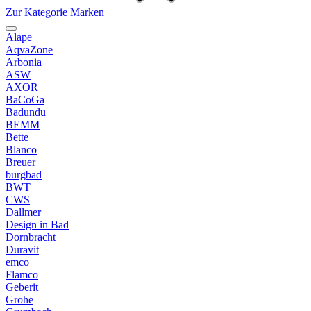
Zur Kategorie Marken
Alape
AqvaZone
Arbonia
ASW
AXOR
BaCoGa
Badundu
BEMM
Bette
Blanco
Breuer
burgbad
BWT
CWS
Dallmer
Design in Bad
Dornbracht
Duravit
emco
Flamco
Geberit
Grohe