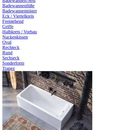
Badewannen-Sets
Badewannenfüße
Badewannenträger
Eck / Viertelkreis
Freistehend
Griffe
Halbkreis / Vorbau
Nackenkissen
Oval
Rechteck
Rund
Sechseck
Sonderform
Trapez