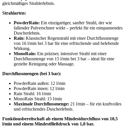
gleichmäßiges Strahlerlebnis.
Strahlarten:
PowderRain:
Ein einzigartiger, sanfter Strahl, der wie
fallender Pulverschnee wirkt – perfekt für ein entspannendes
Duscherlebnis.
Rain:
Klassischer Regenstrahl mit einer Durchflussmenge
von 16 l/min bei 3 bar für eine erfrischende und belebende
Wirkung.
MonoRain:
Ein präziser, intensiver Strahl mit einer
Durchflussmenge von 15 l/min bei 3 bar – ideal für eine
gezielte Reinigung oder Massage.
Durchflussmengen (bei 3 bar):
PowderRain außen: 12 l/min
PowderRain innen: 12 l/min
Rain Strahl: 16 l/min
MonoRain Strahl: 15 l/min
Maximale Durchflussmenge:
21 l/min – für ein kraftvolles
und erfrischendes Duscherlebnis.
Funktionsbereitschaft ab einem Mindestdurchfluss von 10,5
l/min und einem Mindestfließdruck von 1,8 bar.