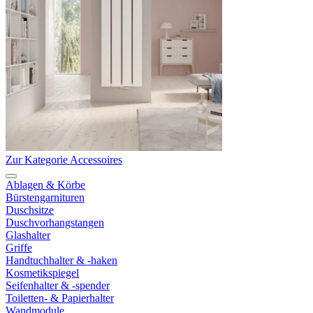
Zur Kategorie Accessoires
Ablagen & Körbe
Bürstengarnituren
Duschsitze
Duschvorhangstangen
Glashalter
Griffe
Handtuchhalter & -haken
Kosmetikspiegel
Seifenhalter & -spender
Toiletten- & Papierhalter
Wandmodule