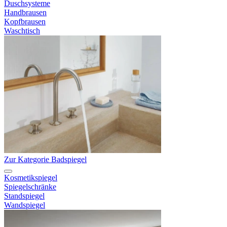
Duschsysteme
Handbrausen
Kopfbrausen
Waschtisch
Zur Kategorie Badspiegel
Kosmetikspiegel
Spiegelschränke
Standspiegel
Wandspiegel