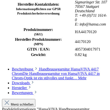
Sigmaringer Str. 107
Hersteller-Kontaktdaten:
70567 Stuttgart
Informationspflichten zur GPSR
Deutschland
Produktsicherheitsverordnung
T: +49 (0)711 1614-
0
E: info@hansa.com
Produktnummer:
HA44170120
(SKU)
Hersteller-Produktnummer:
44170120
(MPN)
GTIN / EAN:
4057304017971
Gewicht:
0.82 kg
Beschreibung
Handbrausegarnitur HansaVIVA 4417
ChromDie Handbrausegarnitur von HansaVIVA 4417 in
Chrom-Optik ist ein stilvolles und funkt…
Mehr
Downloads
Hersteller
Bewertungen
Menü schließen
Produktinformationen "HansaVIVA Handbrausegarnitur