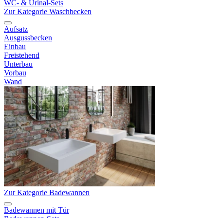
WC- & Urinal-Sets
Zur Kategorie Waschbecken
Aufsatz
Ausgussbecken
Einbau
Freistehend
Unterbau
Vorbau
Wand
Zur Kategorie Badewannen
Badewannen mit Tür