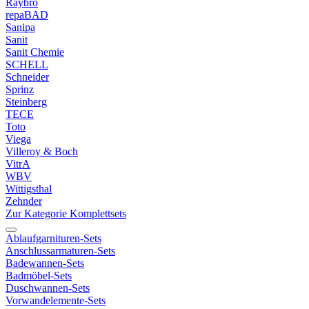
Raybro
repaBAD
Sanipa
Sanit
Sanit Chemie
SCHELL
Schneider
Sprinz
Steinberg
TECE
Toto
Viega
Villeroy & Boch
VitrA
WBV
Wittigsthal
Zehnder
Zur Kategorie Komplettsets
Ablaufgarnituren-Sets
Anschlussarmaturen-Sets
Badewannen-Sets
Badmöbel-Sets
Duschwannen-Sets
Vorwandelemente-Sets