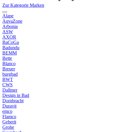
Zur Kategorie Marken
Alape
AqvaZone
Arbonia
ASW
AXOR
BaCoGa
Badundu
BEMM
Bette
Blanco
Breuer
burgbad
BWT
CWS
Dallmer
Design in Bad
Dornbracht
Duravit
emco
Flamco
Geberit
Grohe