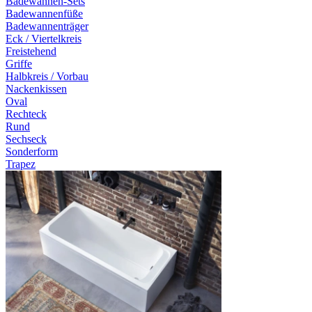
Badewannen-Sets
Badewannenfüße
Badewannenträger
Eck / Viertelkreis
Freistehend
Griffe
Halbkreis / Vorbau
Nackenkissen
Oval
Rechteck
Rund
Sechseck
Sonderform
Trapez