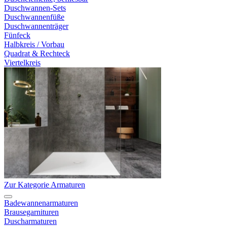
Duschwannen-Sets
Duschwannenfüße
Duschwannenträger
Fünfeck
Halbkreis / Vorbau
Quadrat & Rechteck
Viertelkreis
Zur Kategorie Armaturen
Badewannenarmaturen
Brausegarnituren
Duscharmaturen