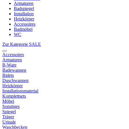
Armaturen
Badspiegel
Installation
Heizkörper
Accessoires
Badmöbel
WC
Zur Kategorie SALE
Accessoires
Armaturen
B-Ware
Badewannen
Bidets
Duschwannen
Heizkörper
Installationsmaterial
Komplettsets
Möbel
Sonstiges
Spiegel
Träger
Urinale
Waschbecken