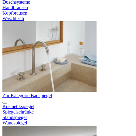
Duschsysteme
Handbrausen
Kopfbrausen
Waschtisch
Zur Kategorie Badspiegel
Kosmetikspiegel
Spiegelschränke
Standspiegel
Wandspiegel