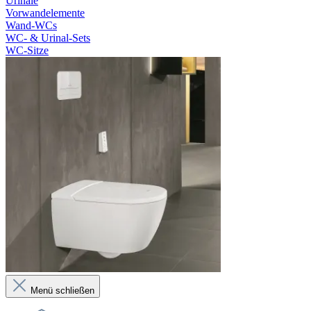
Urinale
Vorwandelemente
Wand-WCs
WC- & Urinal-Sets
WC-Sitze
Menü schließen