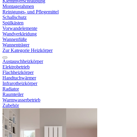
Klemmverschraubung
Montagerahmen
Reinigungs- und Pflegemittel
Schallschutz
Spülkästen
Vorwandelemente
Wandverkleidung
Wannenfüße
Wannenträger
Zur Kategorie Heizkörper
Austauschheizkörper
Elektrobetrieb
Flachheizkörper
Handtuchwärmer
Infrarotheizkörper
Radiator
Raumteiler
Warmwasserbetrieb
Zubehör