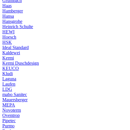
Grumbach
Haas
Hamberger
Hansa
Hansgrohe
Heinrich Schulte
HEWI
Hoesch
HSK
Ideal Standard
Kaldewei
Kermi
Kermi Duschdesign
KEUCO
Kludi
Laguna
Laufen
LDG
mabo Sanitec
Mauersberger
MEPA
Novoterm
Oventrop
Pipetec
Purmo