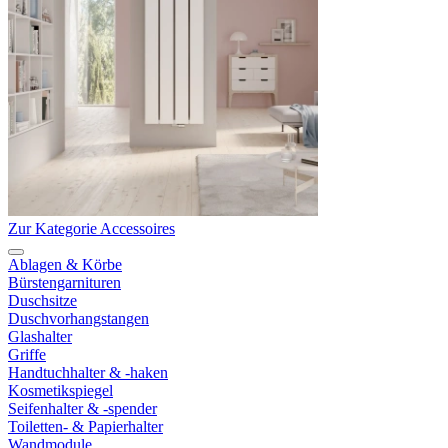
Zur Kategorie Accessoires
Ablagen & Körbe
Bürstengarnituren
Duschsitze
Duschvorhangstangen
Glashalter
Griffe
Handtuchhalter & -haken
Kosmetikspiegel
Seifenhalter & -spender
Toiletten- & Papierhalter
Wandmodule