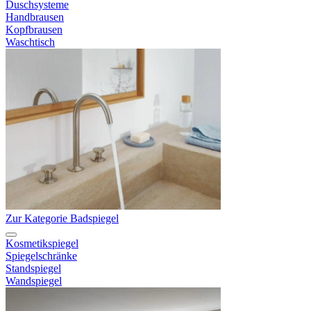
Duschsysteme
Handbrausen
Kopfbrausen
Waschtisch
Zur Kategorie Badspiegel
Kosmetikspiegel
Spiegelschränke
Standspiegel
Wandspiegel