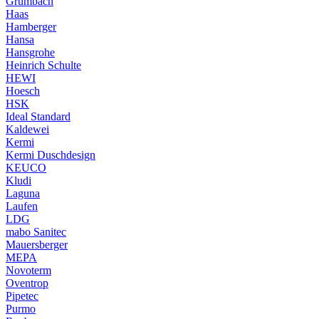
Grumbach
Haas
Hamberger
Hansa
Hansgrohe
Heinrich Schulte
HEWI
Hoesch
HSK
Ideal Standard
Kaldewei
Kermi
Kermi Duschdesign
KEUCO
Kludi
Laguna
Laufen
LDG
mabo Sanitec
Mauersberger
MEPA
Novoterm
Oventrop
Pipetec
Purmo