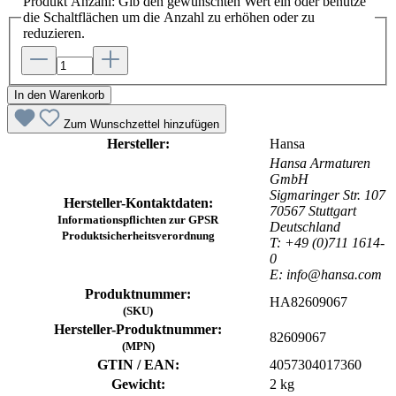
Produkt Anzahl: Gib den gewünschten Wert ein oder benutze
die Schaltflächen um die Anzahl zu erhöhen oder zu
reduzieren.
In den Warenkorb
Zum Wunschzettel hinzufügen
Hersteller:
Hansa
Hansa Armaturen
GmbH
Sigmaringer Str. 107
Hersteller-Kontaktdaten:
70567 Stuttgart
Informationspflichten zur GPSR
Deutschland
Produktsicherheitsverordnung
T: +49 (0)711 1614-
0
E: info@hansa.com
Produktnummer:
HA82609067
(SKU)
Hersteller-Produktnummer:
82609067
(MPN)
GTIN / EAN:
4057304017360
Gewicht:
2 kg