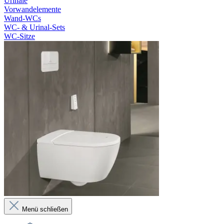
Urinale
Vorwandelemente
Wand-WCs
WC- & Urinal-Sets
WC-Sitze
Menü schließen