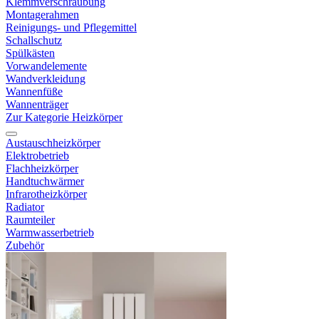
Klemmverschraubung
Montagerahmen
Reinigungs- und Pflegemittel
Schallschutz
Spülkästen
Vorwandelemente
Wandverkleidung
Wannenfüße
Wannenträger
Zur Kategorie Heizkörper
Austauschheizkörper
Elektrobetrieb
Flachheizkörper
Handtuchwärmer
Infrarotheizkörper
Radiator
Raumteiler
Warmwasserbetrieb
Zubehör