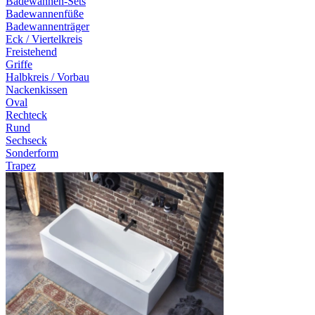
Badewannen-Sets
Badewannenfüße
Badewannenträger
Eck / Viertelkreis
Freistehend
Griffe
Halbkreis / Vorbau
Nackenkissen
Oval
Rechteck
Rund
Sechseck
Sonderform
Trapez