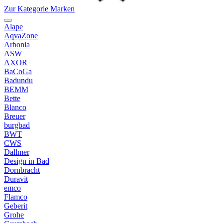
Zur Kategorie Marken
Alape
AqvaZone
Arbonia
ASW
AXOR
BaCoGa
Badundu
BEMM
Bette
Blanco
Breuer
burgbad
BWT
CWS
Dallmer
Design in Bad
Dornbracht
Duravit
emco
Flamco
Geberit
Grohe