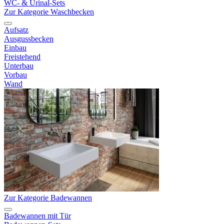
WC- & Urinal-Sets
Zur Kategorie Waschbecken
Aufsatz
Ausgussbecken
Einbau
Freistehend
Unterbau
Vorbau
Wand
Zur Kategorie Badewannen
Badewannen mit Tür