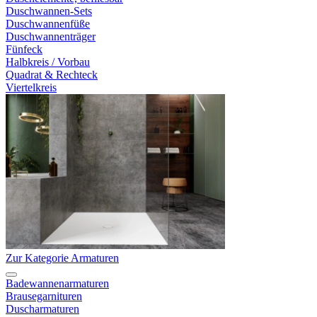
Duschwannen-Sets
Duschwannenfüße
Duschwannenträger
Fünfeck
Halbkreis / Vorbau
Quadrat & Rechteck
Viertelkreis
Zur Kategorie Armaturen
Badewannenarmaturen
Brausegarnituren
Duscharmaturen