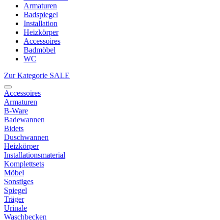
Armaturen
Badspiegel
Installation
Heizkörper
Accessoires
Badmöbel
WC
Zur Kategorie SALE
Accessoires
Armaturen
B-Ware
Badewannen
Bidets
Duschwannen
Heizkörper
Installationsmaterial
Komplettsets
Möbel
Sonstiges
Spiegel
Träger
Urinale
Waschbecken