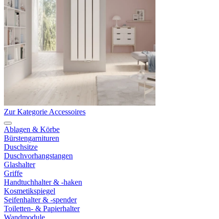
Zur Kategorie Accessoires
Ablagen & Körbe
Bürstengarnituren
Duschsitze
Duschvorhangstangen
Glashalter
Griffe
Handtuchhalter & -haken
Kosmetikspiegel
Seifenhalter & -spender
Toiletten- & Papierhalter
Wandmodule