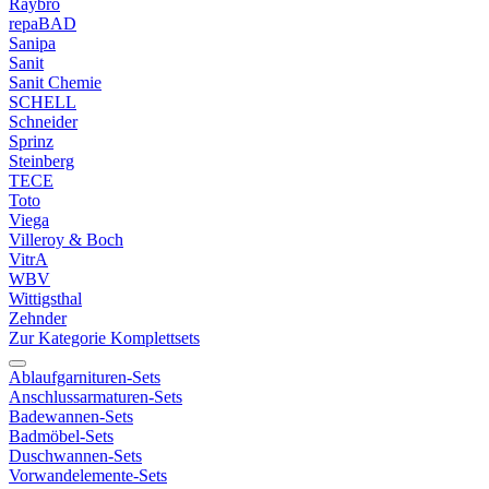
Raybro
repaBAD
Sanipa
Sanit
Sanit Chemie
SCHELL
Schneider
Sprinz
Steinberg
TECE
Toto
Viega
Villeroy & Boch
VitrA
WBV
Wittigsthal
Zehnder
Zur Kategorie Komplettsets
Ablaufgarnituren-Sets
Anschlussarmaturen-Sets
Badewannen-Sets
Badmöbel-Sets
Duschwannen-Sets
Vorwandelemente-Sets