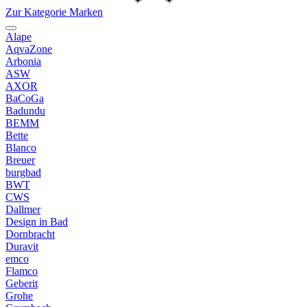
Zur Kategorie Marken
Alape
AqvaZone
Arbonia
ASW
AXOR
BaCoGa
Badundu
BEMM
Bette
Blanco
Breuer
burgbad
BWT
CWS
Dallmer
Design in Bad
Dornbracht
Duravit
emco
Flamco
Geberit
Grohe