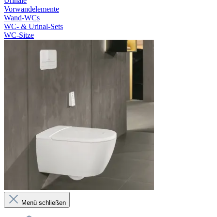
Urinale
Vorwandelemente
Wand-WCs
WC- & Urinal-Sets
WC-Sitze
Menü schließen