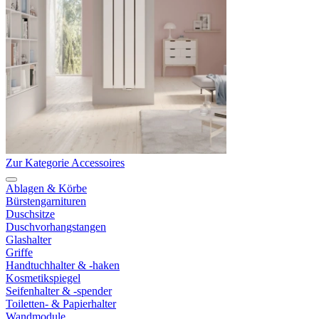
Zur Kategorie Accessoires
Ablagen & Körbe
Bürstengarnituren
Duschsitze
Duschvorhangstangen
Glashalter
Griffe
Handtuchhalter & -haken
Kosmetikspiegel
Seifenhalter & -spender
Toiletten- & Papierhalter
Wandmodule