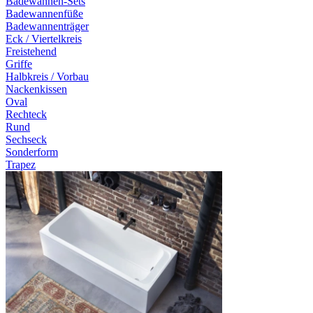
Badewannen-Sets
Badewannenfüße
Badewannenträger
Eck / Viertelkreis
Freistehend
Griffe
Halbkreis / Vorbau
Nackenkissen
Oval
Rechteck
Rund
Sechseck
Sonderform
Trapez