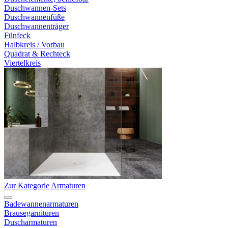
Duschwannen-Sets
Duschwannenfüße
Duschwannenträger
Fünfeck
Halbkreis / Vorbau
Quadrat & Rechteck
Viertelkreis
Zur Kategorie Armaturen
Badewannenarmaturen
Brausegarnituren
Duscharmaturen