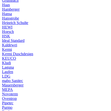
Grumbach
Haas
Hamberger
Hansa
Hansgrohe
Heinrich Schulte
HEWI
Hoesch
HSK
Ideal Standard
Kaldewei
Kermi
Kermi Duschdesign
KEUCO
Kludi
Laguna
Laufen
LDG
mabo Sanitec
Mauersberger
MEPA
Novoterm
Oventrop
Pipetec
Purmo