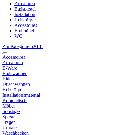
Armaturen
Badspiegel
Installation
Heizkörper
Accessoires
Badmöbel
WC
Zur Kategorie SALE
Accessoires
Armaturen
B-Ware
Badewannen
Bidets
Duschwannen
Heizkörper
Installationsmaterial
Komplettsets
Möbel
Sonstiges
Spiegel
Träger
Urinale
Waschbecken