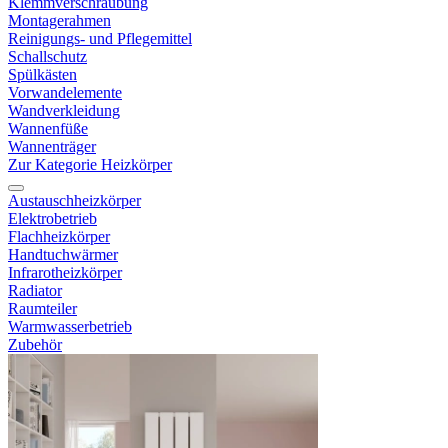
Klemmverschraubung
Montagerahmen
Reinigungs- und Pflegemittel
Schallschutz
Spülkästen
Vorwandelemente
Wandverkleidung
Wannenfüße
Wannenträger
Zur Kategorie Heizkörper
Austauschheizkörper
Elektrobetrieb
Flachheizkörper
Handtuchwärmer
Infrarotheizkörper
Radiator
Raumteiler
Warmwasserbetrieb
Zubehör