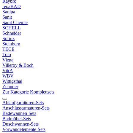
Raybro
repaBAD
Sanipa
Sanit
Sanit Chemie
SCHELL
Schneider
Sprinz
Steinberg
TECE
Toto
Viega
Villeroy & Boch
VitrA
WBV
Wittigsthal
Zehnder
Zur Kategorie Komplettsets
Ablaufgarnituren-Sets
Anschlussarmaturen-Sets
Badewannen-Sets
Badmöbel-Sets
Duschwannen-Sets
Vorwandelemente-Sets