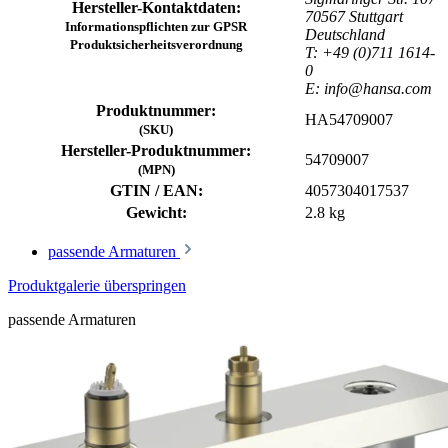
Hersteller-Kontaktdaten:
70567 Stuttgart
Informationspflichten zur GPSR
Deutschland
Produktsicherheitsverordnung
T: +49 (0)711 1614-
0
E: info@hansa.com
Produktnummer:
HA54709007
(SKU)
Hersteller-Produktnummer:
54709007
(MPN)
GTIN / EAN:
4057304017537
Gewicht:
2.8 kg
passende Armaturen
Produktgalerie überspringen
passende Armaturen