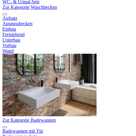
WC- & Urinal-Sets
Zur Kategorie Waschbecken
Aufsatz
Ausgussbecken
Einbau
Freistehend
Unterbau
Vorbau
Wand
Zur Kategorie Badewannen
Badewannen mit Tür