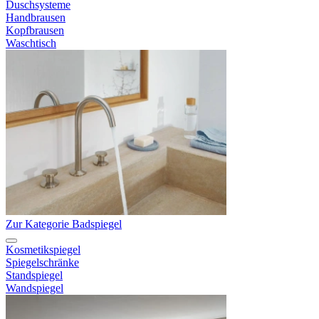
Duschsysteme
Handbrausen
Kopfbrausen
Waschtisch
Zur Kategorie Badspiegel
Kosmetikspiegel
Spiegelschränke
Standspiegel
Wandspiegel