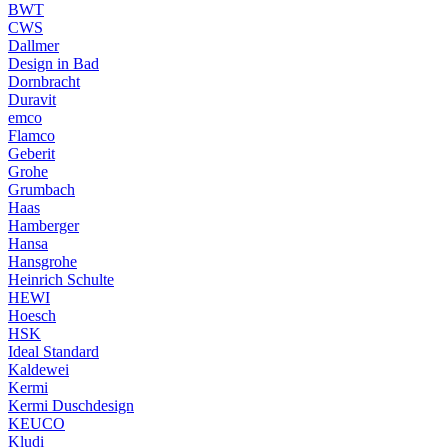
BWT
CWS
Dallmer
Design in Bad
Dornbracht
Duravit
emco
Flamco
Geberit
Grohe
Grumbach
Haas
Hamberger
Hansa
Hansgrohe
Heinrich Schulte
HEWI
Hoesch
HSK
Ideal Standard
Kaldewei
Kermi
Kermi Duschdesign
KEUCO
Kludi