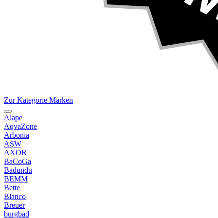
Zur Kategorie Marken
Alape
AqvaZone
Arbonia
ASW
AXOR
BaCoGa
Badundu
BEMM
Bette
Blanco
Breuer
burgbad