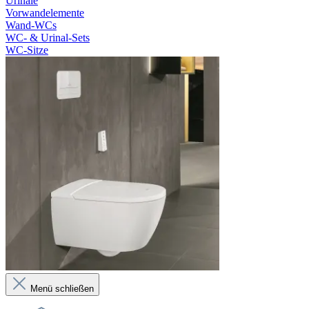
Urinale
Vorwandelemente
Wand-WCs
WC- & Urinal-Sets
WC-Sitze
Menü schließen