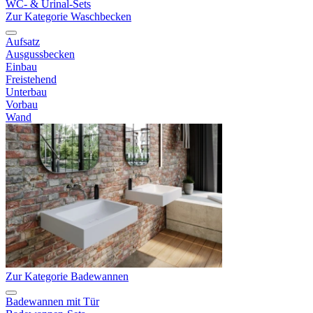
WC- & Urinal-Sets
Zur Kategorie Waschbecken
Aufsatz
Ausgussbecken
Einbau
Freistehend
Unterbau
Vorbau
Wand
Zur Kategorie Badewannen
Badewannen mit Tür