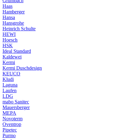
Grumbach
Haas
Hamberger
Hansa
Hansgrohe
Heinrich Schulte
HEWI
Hoesch
HSK
Ideal Standard
Kaldewei
Kermi
Kermi Duschdesign
KEUCO
Kludi
Laguna
Laufen
LDG
mabo Sanitec
Mauersberger
MEPA
Novoterm
Oventrop
Pipetec
Purmo