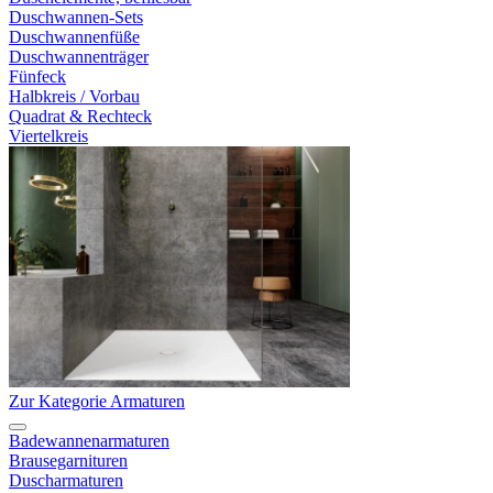
Duschwannen-Sets
Duschwannenfüße
Duschwannenträger
Fünfeck
Halbkreis / Vorbau
Quadrat & Rechteck
Viertelkreis
Zur Kategorie Armaturen
Badewannenarmaturen
Brausegarnituren
Duscharmaturen