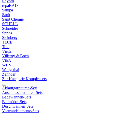
Raybro
repaBAD
Sanipa
Sanit
Sanit Chemie
SCHELL
Schneider
Sprinz
Steinberg
TECE
Toto
Viega
Villeroy & Boch
VitrA
WBV
Wittigsthal
Zehnder
Zur Kategorie Komplettsets
Ablaufgarnituren-Sets
Anschlussarmaturen-Sets
Badewannen-Sets
Badmöbel-Sets
Duschwannen-Sets
Vorwandelemente-Sets