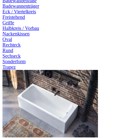
Badewannenfüße
Badewannenträger
Eck / Viertelkreis
Freistehend
Griffe
Halbkreis / Vorbau
Nackenkissen
Oval
Rechteck
Rund
Sechseck
Sonderform
Trapez