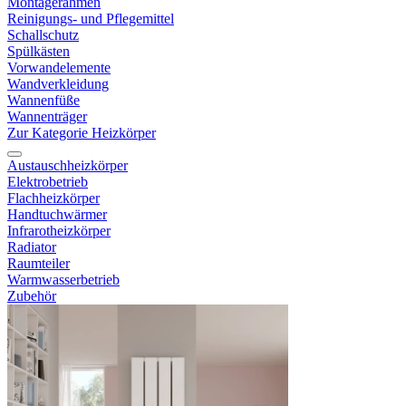
Montagerahmen
Reinigungs- und Pflegemittel
Schallschutz
Spülkästen
Vorwandelemente
Wandverkleidung
Wannenfüße
Wannenträger
Zur Kategorie Heizkörper
Austauschheizkörper
Elektrobetrieb
Flachheizkörper
Handtuchwärmer
Infrarotheizkörper
Radiator
Raumteiler
Warmwasserbetrieb
Zubehör