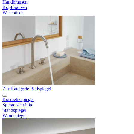
Handbrausen
Kopfbrausen
Waschtisch
Zur Kategorie Badspiegel
Kosmetikspiegel
Spiegelschränke
Standspiegel
Wandspiegel