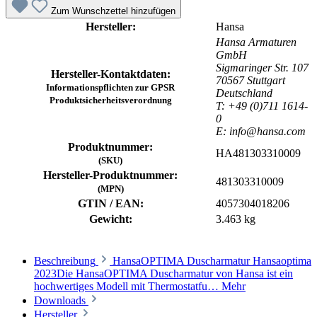
Zum Wunschzettel hinzufügen
Hersteller:
Hansa
Hansa Armaturen
GmbH
Sigmaringer Str. 107
Hersteller-Kontaktdaten:
70567 Stuttgart
Informationspflichten zur GPSR
Deutschland
Produktsicherheitsverordnung
T: +49 (0)711 1614-
0
E: info@hansa.com
Produktnummer:
HA481303310009
(SKU)
Hersteller-Produktnummer:
481303310009
(MPN)
GTIN / EAN:
4057304018206
Gewicht:
3.463 kg
Beschreibung
HansaOPTIMA Duscharmatur Hansaoptima
2023Die HansaOPTIMA Duscharmatur von Hansa ist ein
hochwertiges Modell mit Thermostatfu…
Mehr
Downloads
Hersteller