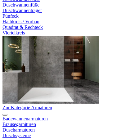
Duschwannenfüße
Duschwannenträger
Fünfeck
Halbkreis / Vorbau
Quadrat & Rechteck
Viertelkreis
Zur Kategorie Armaturen
Badewannenarmaturen
Brausegarnituren
Duscharmaturen
Duschsysteme