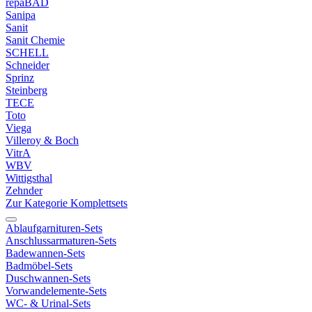
repaBAD
Sanipa
Sanit
Sanit Chemie
SCHELL
Schneider
Sprinz
Steinberg
TECE
Toto
Viega
Villeroy & Boch
VitrA
WBV
Wittigsthal
Zehnder
Zur Kategorie Komplettsets
Ablaufgarnituren-Sets
Anschlussarmaturen-Sets
Badewannen-Sets
Badmöbel-Sets
Duschwannen-Sets
Vorwandelemente-Sets
WC- & Urinal-Sets