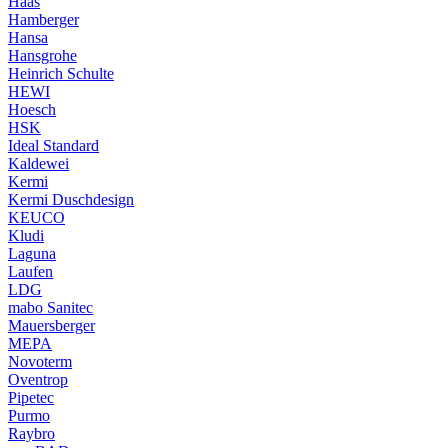
Haas
Hamberger
Hansa
Hansgrohe
Heinrich Schulte
HEWI
Hoesch
HSK
Ideal Standard
Kaldewei
Kermi
Kermi Duschdesign
KEUCO
Kludi
Laguna
Laufen
LDG
mabo Sanitec
Mauersberger
MEPA
Novoterm
Oventrop
Pipetec
Purmo
Raybro