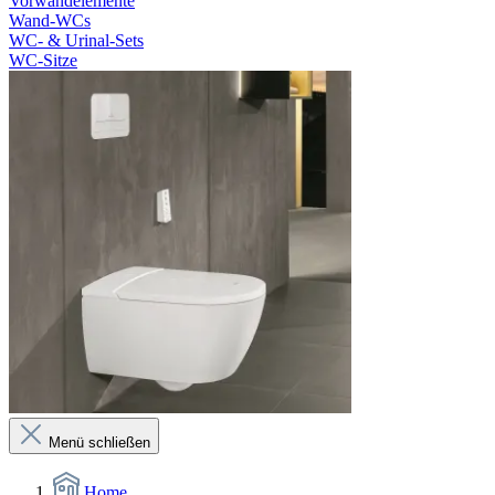
Vorwandelemente
Wand-WCs
WC- & Urinal-Sets
WC-Sitze
Menü schließen
Home