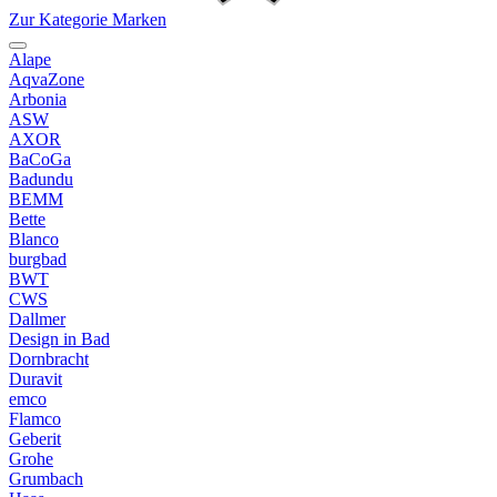
Zur Kategorie Marken
Alape
AqvaZone
Arbonia
ASW
AXOR
BaCoGa
Badundu
BEMM
Bette
Blanco
burgbad
BWT
CWS
Dallmer
Design in Bad
Dornbracht
Duravit
emco
Flamco
Geberit
Grohe
Grumbach