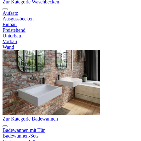
Zur Kategorie Waschbecken
Aufsatz
Ausgussbecken
Einbau
Freistehend
Unterbau
Vorbau
Wand
Zur Kategorie Badewannen
Badewannen mit Tür
Badewannen-Sets