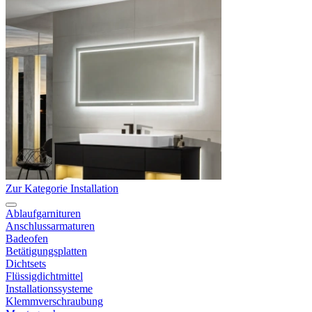
Zur Kategorie Installation
Ablaufgarnituren
Anschlussarmaturen
Badeofen
Betätigungsplatten
Dichtsets
Flüssigdichtmittel
Installationssysteme
Klemmverschraubung