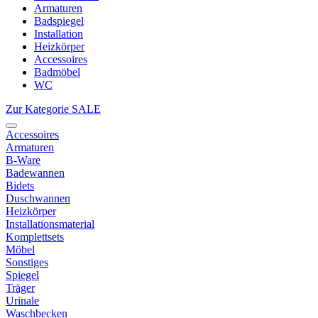
Armaturen
Badspiegel
Installation
Heizkörper
Accessoires
Badmöbel
WC
Zur Kategorie SALE
Accessoires
Armaturen
B-Ware
Badewannen
Bidets
Duschwannen
Heizkörper
Installationsmaterial
Komplettsets
Möbel
Sonstiges
Spiegel
Träger
Urinale
Waschbecken