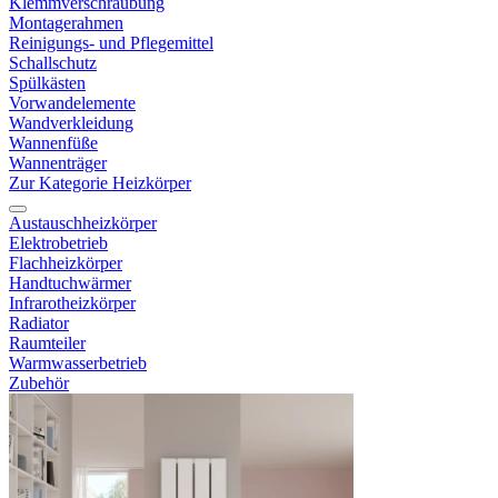
Klemmverschraubung
Montagerahmen
Reinigungs- und Pflegemittel
Schallschutz
Spülkästen
Vorwandelemente
Wandverkleidung
Wannenfüße
Wannenträger
Zur Kategorie Heizkörper
Austauschheizkörper
Elektrobetrieb
Flachheizkörper
Handtuchwärmer
Infrarotheizkörper
Radiator
Raumteiler
Warmwasserbetrieb
Zubehör