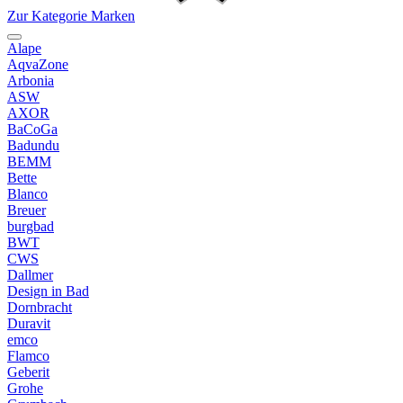
Zur Kategorie Marken
Alape
AqvaZone
Arbonia
ASW
AXOR
BaCoGa
Badundu
BEMM
Bette
Blanco
Breuer
burgbad
BWT
CWS
Dallmer
Design in Bad
Dornbracht
Duravit
emco
Flamco
Geberit
Grohe