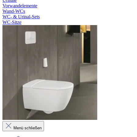
Urinale
Vorwandelemente
Wand-WCs
WC- & Urinal-Sets
WC-Sitze
Menü schließen