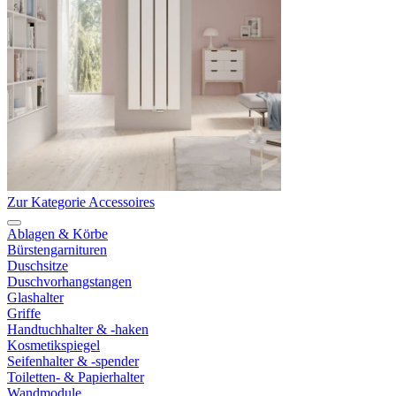
Zur Kategorie Accessoires
Ablagen & Körbe
Bürstengarnituren
Duschsitze
Duschvorhangstangen
Glashalter
Griffe
Handtuchhalter & -haken
Kosmetikspiegel
Seifenhalter & -spender
Toiletten- & Papierhalter
Wandmodule