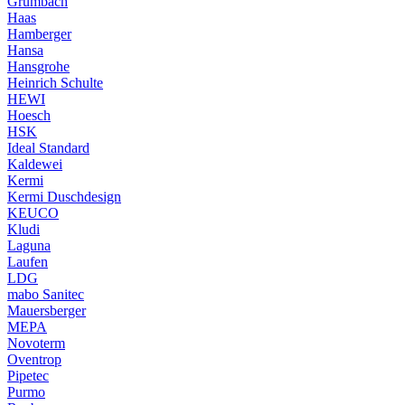
Grumbach
Haas
Hamberger
Hansa
Hansgrohe
Heinrich Schulte
HEWI
Hoesch
HSK
Ideal Standard
Kaldewei
Kermi
Kermi Duschdesign
KEUCO
Kludi
Laguna
Laufen
LDG
mabo Sanitec
Mauersberger
MEPA
Novoterm
Oventrop
Pipetec
Purmo