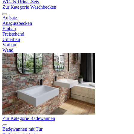
WC- & Urinal-Sets
Zur Kategorie Waschbecken
Aufsatz
Ausgussbecken
Einbau
Freistehend
Unterbau
Vorbau
Wand
Zur Kategorie Badewannen
Badewannen mit Tür