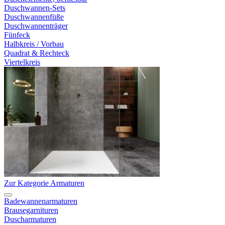
Duschwannen-Sets
Duschwannenfüße
Duschwannenträger
Fünfeck
Halbkreis / Vorbau
Quadrat & Rechteck
Viertelkreis
Zur Kategorie Armaturen
Badewannenarmaturen
Brausegarnituren
Duscharmaturen