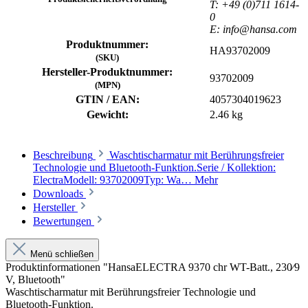
T: +49 (0)711 1614-
0
E: info@hansa.com
Produktnummer:
HA93702009
(SKU)
Hersteller-Produktnummer:
93702009
(MPN)
GTIN / EAN:
4057304019623
Gewicht:
2.46 kg
Beschreibung
Waschtischarmatur mit Berührungsfreier
Technologie und Bluetooth-Funktion.Serie / Kollektion:
ElectraModell: 93702009Typ: Wa…
Mehr
Downloads
Hersteller
Bewertungen
Menü schließen
Produktinformationen "HansaELECTRA 9370 chr WT-Batt., 230⁄9
V, Bluetooth"
Waschtischarmatur mit Berührungsfreier Technologie und
Bluetooth-Funktion.