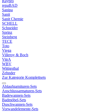
Raybro
repaBAD
Sanipa
Sanit
Sanit Chemie
SCHELL
Schneider
Sprinz
Steinberg
TECE
Toto
Viega
Villeroy & Boch
VitrA
WBV
Wittigsthal
Zehnder
Zur Kategorie Komplettsets
Ablaufgarnituren-Sets
Anschlussarmaturen-Sets
Badewannen-Sets
Badmöbel-Sets
Duschwannen-Sets
Vorwandelemente-Sets