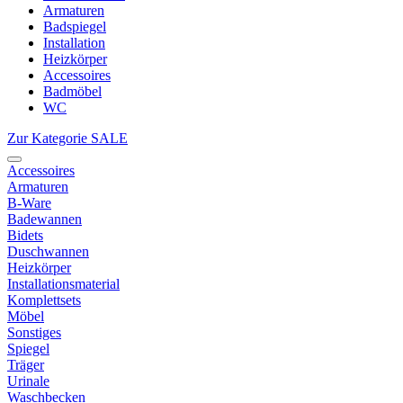
Armaturen
Badspiegel
Installation
Heizkörper
Accessoires
Badmöbel
WC
Zur Kategorie SALE
Accessoires
Armaturen
B-Ware
Badewannen
Bidets
Duschwannen
Heizkörper
Installationsmaterial
Komplettsets
Möbel
Sonstiges
Spiegel
Träger
Urinale
Waschbecken