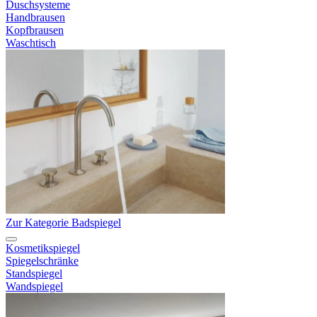
Duschsysteme
Handbrausen
Kopfbrausen
Waschtisch
Zur Kategorie Badspiegel
Kosmetikspiegel
Spiegelschränke
Standspiegel
Wandspiegel