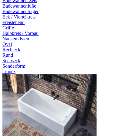
Badewannen-Sets
Badewannenfüße
Badewannenträger
Eck / Viertelkreis
Freistehend
Griffe
Halbkreis / Vorbau
Nackenkissen
Oval
Rechteck
Rund
Sechseck
Sonderform
Trapez