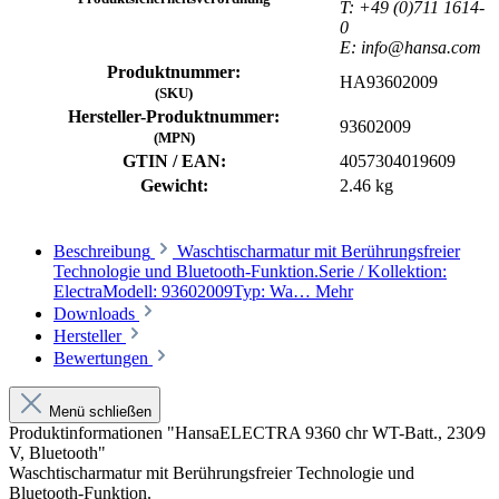
T: +49 (0)711 1614-
0
E: info@hansa.com
Produktnummer:
HA93602009
(SKU)
Hersteller-Produktnummer:
93602009
(MPN)
GTIN / EAN:
4057304019609
Gewicht:
2.46 kg
Beschreibung
Waschtischarmatur mit Berührungsfreier
Technologie und Bluetooth-Funktion.Serie / Kollektion:
ElectraModell: 93602009Typ: Wa…
Mehr
Downloads
Hersteller
Bewertungen
Menü schließen
Produktinformationen "HansaELECTRA 9360 chr WT-Batt., 230⁄9
V, Bluetooth"
Waschtischarmatur mit Berührungsfreier Technologie und
Bluetooth-Funktion.