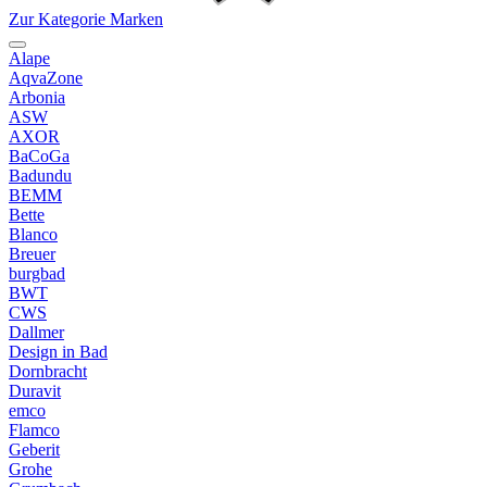
Zur Kategorie Marken
Alape
AqvaZone
Arbonia
ASW
AXOR
BaCoGa
Badundu
BEMM
Bette
Blanco
Breuer
burgbad
BWT
CWS
Dallmer
Design in Bad
Dornbracht
Duravit
emco
Flamco
Geberit
Grohe