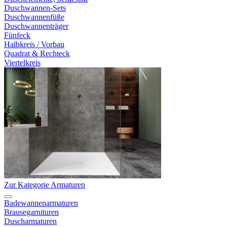
Duschwannen-Sets
Duschwannenfüße
Duschwannenträger
Fünfeck
Halbkreis / Vorbau
Quadrat & Rechteck
Viertelkreis
Zur Kategorie Armaturen
Badewannenarmaturen
Brausegarnituren
Duscharmaturen