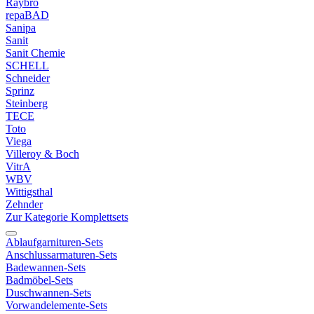
Raybro
repaBAD
Sanipa
Sanit
Sanit Chemie
SCHELL
Schneider
Sprinz
Steinberg
TECE
Toto
Viega
Villeroy & Boch
VitrA
WBV
Wittigsthal
Zehnder
Zur Kategorie Komplettsets
Ablaufgarnituren-Sets
Anschlussarmaturen-Sets
Badewannen-Sets
Badmöbel-Sets
Duschwannen-Sets
Vorwandelemente-Sets