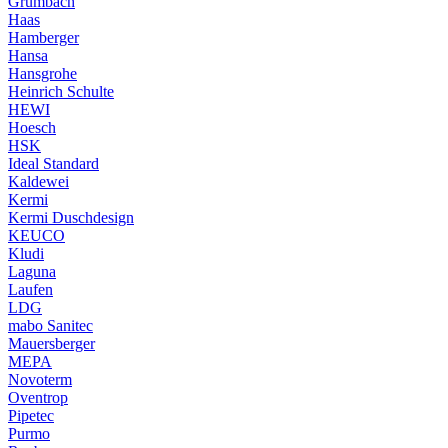
Grumbach
Haas
Hamberger
Hansa
Hansgrohe
Heinrich Schulte
HEWI
Hoesch
HSK
Ideal Standard
Kaldewei
Kermi
Kermi Duschdesign
KEUCO
Kludi
Laguna
Laufen
LDG
mabo Sanitec
Mauersberger
MEPA
Novoterm
Oventrop
Pipetec
Purmo