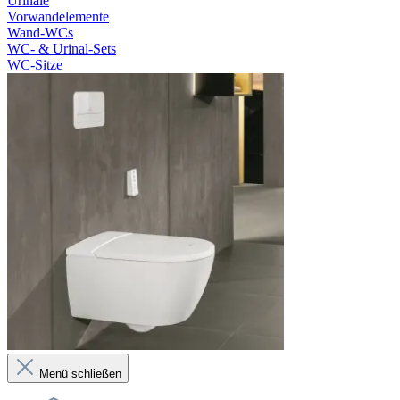
Urinale
Vorwandelemente
Wand-WCs
WC- & Urinal-Sets
WC-Sitze
Menü schließen