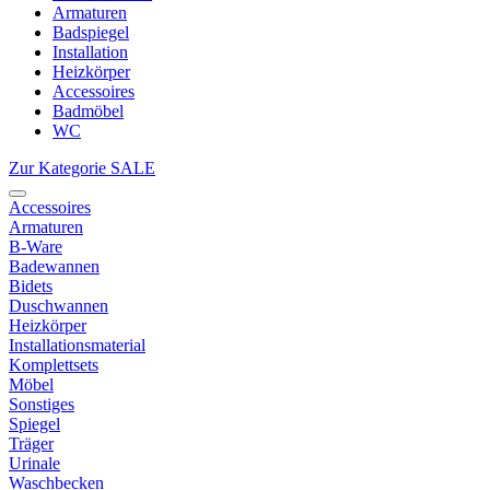
Armaturen
Badspiegel
Installation
Heizkörper
Accessoires
Badmöbel
WC
Zur Kategorie SALE
Accessoires
Armaturen
B-Ware
Badewannen
Bidets
Duschwannen
Heizkörper
Installationsmaterial
Komplettsets
Möbel
Sonstiges
Spiegel
Träger
Urinale
Waschbecken