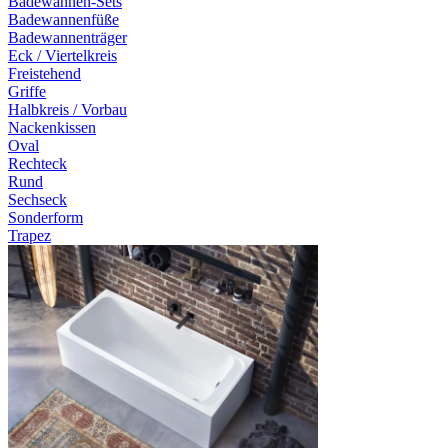
Badewannen-Sets
Badewannenfüße
Badewannenträger
Eck / Viertelkreis
Freistehend
Griffe
Halbkreis / Vorbau
Nackenkissen
Oval
Rechteck
Rund
Sechseck
Sonderform
Trapez