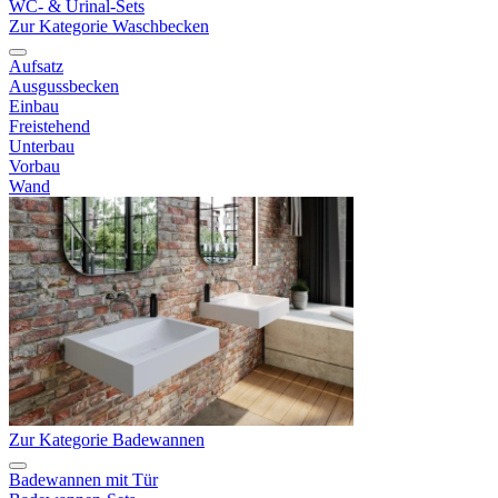
WC- & Urinal-Sets
Zur Kategorie Waschbecken
Aufsatz
Ausgussbecken
Einbau
Freistehend
Unterbau
Vorbau
Wand
Zur Kategorie Badewannen
Badewannen mit Tür