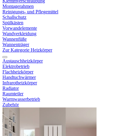
Klemmverschraubung
Montagerahmen
Reinigungs- und Pflegemittel
Schallschutz
Spülkästen
Vorwandelemente
Wandverkleidung
Wannenfüße
Wannenträger
Zur Kategorie Heizkörper
Austauschheizkörper
Elektrobetrieb
Flachheizkörper
Handtuchwärmer
Infrarotheizkörper
Radiator
Raumteiler
Warmwasserbetrieb
Zubehör