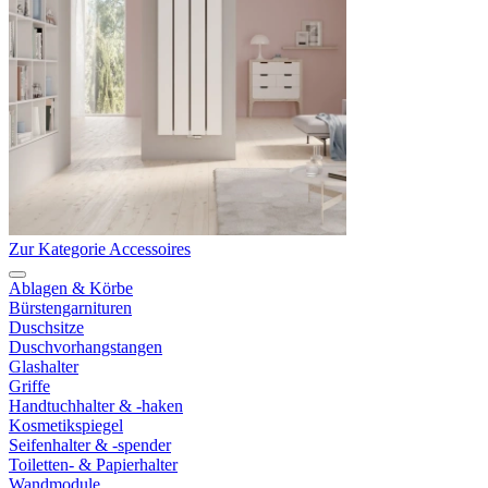
Zur Kategorie Accessoires
Ablagen & Körbe
Bürstengarnituren
Duschsitze
Duschvorhangstangen
Glashalter
Griffe
Handtuchhalter & -haken
Kosmetikspiegel
Seifenhalter & -spender
Toiletten- & Papierhalter
Wandmodule