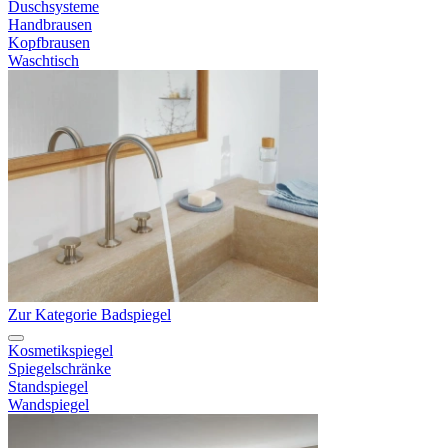
Duschsysteme
Handbrausen
Kopfbrausen
Waschtisch
Zur Kategorie Badspiegel
Kosmetikspiegel
Spiegelschränke
Standspiegel
Wandspiegel