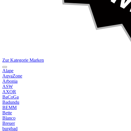
Zur Kategorie Marken
Alape
AqvaZone
Arbonia
ASW
AXOR
BaCoGa
Badundu
BEMM
Bette
Blanco
Breuer
burgbad