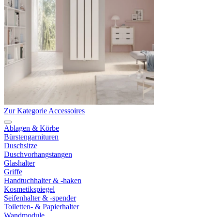
Zur Kategorie Accessoires
Ablagen & Körbe
Bürstengarnituren
Duschsitze
Duschvorhangstangen
Glashalter
Griffe
Handtuchhalter & -haken
Kosmetikspiegel
Seifenhalter & -spender
Toiletten- & Papierhalter
Wandmodule