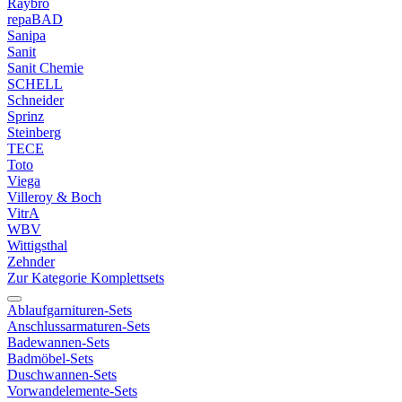
Raybro
repaBAD
Sanipa
Sanit
Sanit Chemie
SCHELL
Schneider
Sprinz
Steinberg
TECE
Toto
Viega
Villeroy & Boch
VitrA
WBV
Wittigsthal
Zehnder
Zur Kategorie Komplettsets
Ablaufgarnituren-Sets
Anschlussarmaturen-Sets
Badewannen-Sets
Badmöbel-Sets
Duschwannen-Sets
Vorwandelemente-Sets