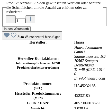
Produkt Anzahl: Gib den gewünschten Wert ein oder benutze
die Schaltflächen um die Anzahl zu erhöhen oder zu
reduzieren.
In den Warenkorb
Zum Wunschzettel hinzufügen
Hersteller:
Hansa
Hansa Armaturen
GmbH
Sigmaringer Str. 107
Hersteller-Kontaktdaten:
70567 Stuttgart
Informationspflichten zur GPSR
Deutschland
Produktsicherheitsverordnung
T: +49 (0)711 1614-
0
E: info@hansa.com
Produktnummer:
HA45232185
(SKU)
Hersteller-Produktnummer:
45232185
(MPN)
GTIN / EAN:
4057304018879
Gewicht:
2.038 kg