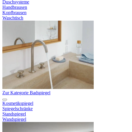
Duschsysteme
Handbrausen
Kopfbrausen
Waschtisch
Zur Kategorie Badspiegel
Kosmetikspiegel
Spiegelschränke
Standspiegel
Wandspiegel