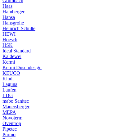
Grumbach
Haas
Hamberger
Hansa
Hansgrohe
Heinrich Schulte
HEWI
Hoesch
HSK
Ideal Standard
Kaldewei
Kermi
Kermi Duschdesign
KEUCO
Kludi
Laguna
Laufen
LDG
mabo Sanitec
Mauersberger
MEPA
Novoterm
Oventrop
Pipetec
Purmo