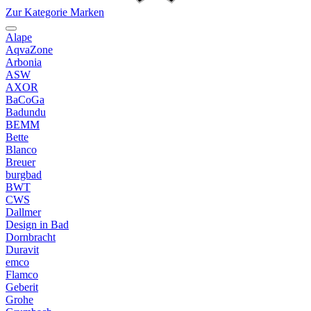
Zur Kategorie Marken
Alape
AqvaZone
Arbonia
ASW
AXOR
BaCoGa
Badundu
BEMM
Bette
Blanco
Breuer
burgbad
BWT
CWS
Dallmer
Design in Bad
Dornbracht
Duravit
emco
Flamco
Geberit
Grohe