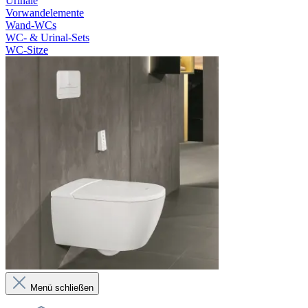
Urinale
Vorwandelemente
Wand-WCs
WC- & Urinal-Sets
WC-Sitze
Menü schließen