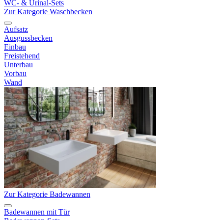
WC- & Urinal-Sets
Zur Kategorie Waschbecken
Aufsatz
Ausgussbecken
Einbau
Freistehend
Unterbau
Vorbau
Wand
Zur Kategorie Badewannen
Badewannen mit Tür