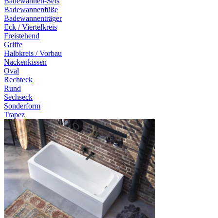
Badewannen-Sets
Badewannenfüße
Badewannenträger
Eck / Viertelkreis
Freistehend
Griffe
Halbkreis / Vorbau
Nackenkissen
Oval
Rechteck
Rund
Sechseck
Sonderform
Trapez