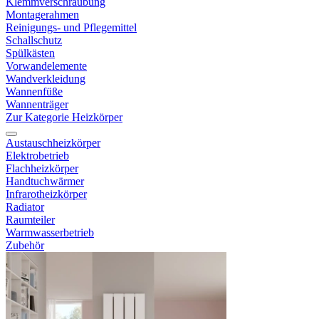
Klemmverschraubung
Montagerahmen
Reinigungs- und Pflegemittel
Schallschutz
Spülkästen
Vorwandelemente
Wandverkleidung
Wannenfüße
Wannenträger
Zur Kategorie Heizkörper
Austauschheizkörper
Elektrobetrieb
Flachheizkörper
Handtuchwärmer
Infrarotheizkörper
Radiator
Raumteiler
Warmwasserbetrieb
Zubehör