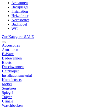
Armaturen
Badspiegel
Installation
Heizkörper
Accessoires
Badmöbel
WC
Zur Kategorie SALE
Accessoires
Armaturen
B-Ware
Badewannen
Bidets
Duschwannen
Heizkörper
Installationsmaterial
Komplettsets
Möbel
Sonstiges
Spiegel
Träger
Urinale
Waschbecken