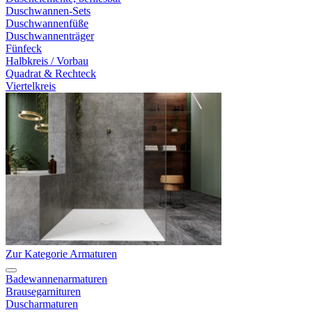
Duschwannen-Sets
Duschwannenfüße
Duschwannenträger
Fünfeck
Halbkreis / Vorbau
Quadrat & Rechteck
Viertelkreis
Zur Kategorie Armaturen
Badewannenarmaturen
Brausegarnituren
Duscharmaturen