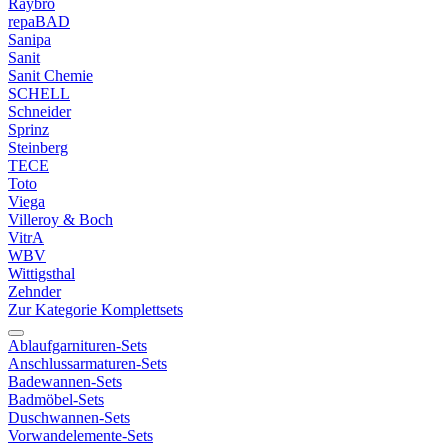
Raybro
repaBAD
Sanipa
Sanit
Sanit Chemie
SCHELL
Schneider
Sprinz
Steinberg
TECE
Toto
Viega
Villeroy & Boch
VitrA
WBV
Wittigsthal
Zehnder
Zur Kategorie Komplettsets
Ablaufgarnituren-Sets
Anschlussarmaturen-Sets
Badewannen-Sets
Badmöbel-Sets
Duschwannen-Sets
Vorwandelemente-Sets