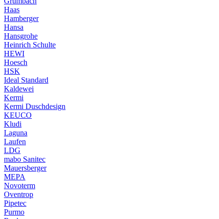
Grumbach
Haas
Hamberger
Hansa
Hansgrohe
Heinrich Schulte
HEWI
Hoesch
HSK
Ideal Standard
Kaldewei
Kermi
Kermi Duschdesign
KEUCO
Kludi
Laguna
Laufen
LDG
mabo Sanitec
Mauersberger
MEPA
Novoterm
Oventrop
Pipetec
Purmo