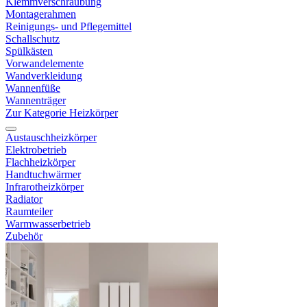
Klemmverschraubung
Montagerahmen
Reinigungs- und Pflegemittel
Schallschutz
Spülkästen
Vorwandelemente
Wandverkleidung
Wannenfüße
Wannenträger
Zur Kategorie Heizkörper
Austauschheizkörper
Elektrobetrieb
Flachheizkörper
Handtuchwärmer
Infrarotheizkörper
Radiator
Raumteiler
Warmwasserbetrieb
Zubehör