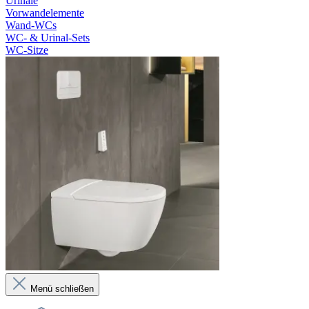
Urinale
Vorwandelemente
Wand-WCs
WC- & Urinal-Sets
WC-Sitze
Menü schließen