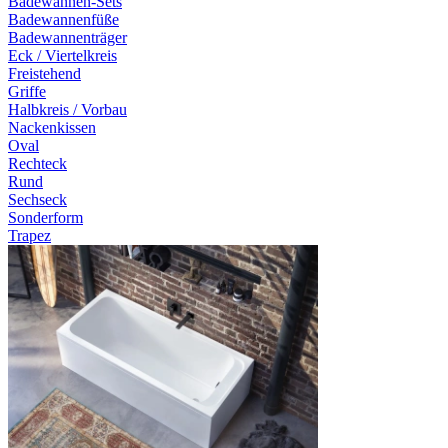
Badewannen-Sets
Badewannenfüße
Badewannenträger
Eck / Viertelkreis
Freistehend
Griffe
Halbkreis / Vorbau
Nackenkissen
Oval
Rechteck
Rund
Sechseck
Sonderform
Trapez