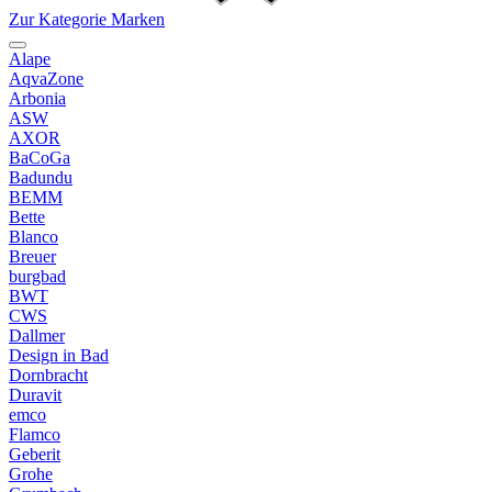
Zur Kategorie Marken
Alape
AqvaZone
Arbonia
ASW
AXOR
BaCoGa
Badundu
BEMM
Bette
Blanco
Breuer
burgbad
BWT
CWS
Dallmer
Design in Bad
Dornbracht
Duravit
emco
Flamco
Geberit
Grohe