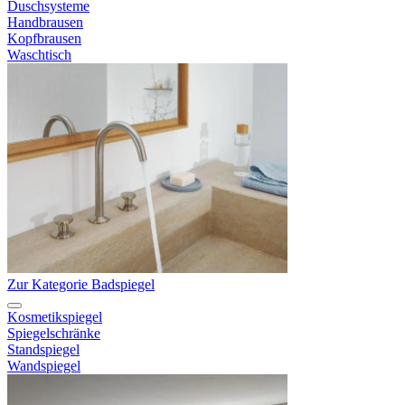
Duschsysteme
Handbrausen
Kopfbrausen
Waschtisch
Zur Kategorie Badspiegel
Kosmetikspiegel
Spiegelschränke
Standspiegel
Wandspiegel