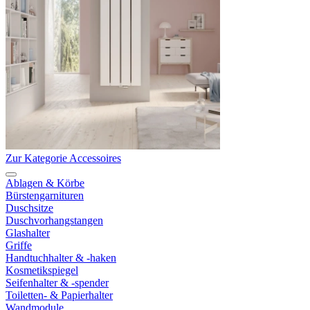
Zur Kategorie Accessoires
Ablagen & Körbe
Bürstengarnituren
Duschsitze
Duschvorhangstangen
Glashalter
Griffe
Handtuchhalter & -haken
Kosmetikspiegel
Seifenhalter & -spender
Toiletten- & Papierhalter
Wandmodule