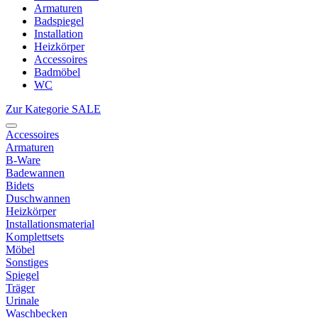
Armaturen
Badspiegel
Installation
Heizkörper
Accessoires
Badmöbel
WC
Zur Kategorie SALE
Accessoires
Armaturen
B-Ware
Badewannen
Bidets
Duschwannen
Heizkörper
Installationsmaterial
Komplettsets
Möbel
Sonstiges
Spiegel
Träger
Urinale
Waschbecken