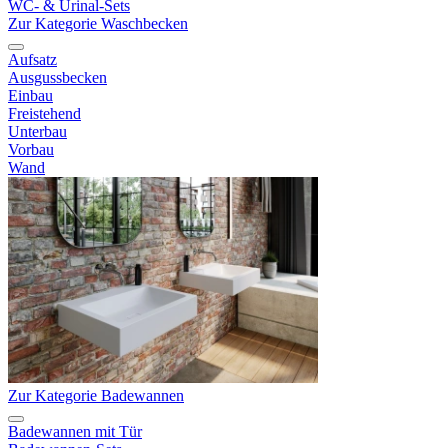
WC- & Urinal-Sets
Zur Kategorie Waschbecken
Aufsatz
Ausgussbecken
Einbau
Freistehend
Unterbau
Vorbau
Wand
Zur Kategorie Badewannen
Badewannen mit Tür