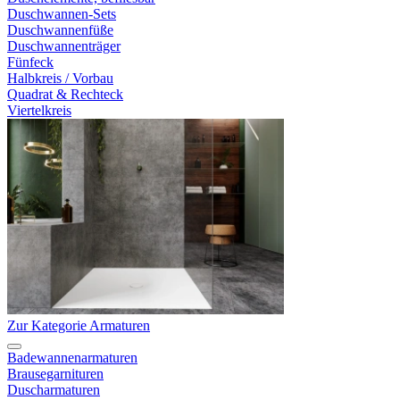
Duschwannen-Sets
Duschwannenfüße
Duschwannenträger
Fünfeck
Halbkreis / Vorbau
Quadrat & Rechteck
Viertelkreis
Zur Kategorie Armaturen
Badewannenarmaturen
Brausegarnituren
Duscharmaturen