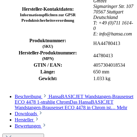
GmbH
Sigmaringer Str. 107
Hersteller-Kontaktdaten:
70567 Stuttgart
Informationspflichten zur GPSR
Deutschland
Produktsicherheitsverordnung
T: +49 (0)711 1614-
0
E: info@hansa.com
Produktnummer:
HA44780413
(SKU)
Hersteller-Produktnummer:
44780413
(MPN)
GTIN / EAN:
4057304018534
Länge:
650 mm
Gewicht:
1.033 kg
Beschreibung
HansaBASICJET Wandstangen-Brausenset
ECO 4478 1-strahlig ChromDas HansaBASICJET
Wandstangen-Brausenset ECO 4478 in Chrom ist…
Mehr
Downloads
Hersteller
Bewertungen