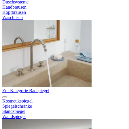
Duschsysteme
Handbrausen
Kopfbrausen
Waschtisch
Zur Kategorie Badspiegel
Kosmetikspiegel
Spiegelschränke
Standspiegel
Wandspiegel