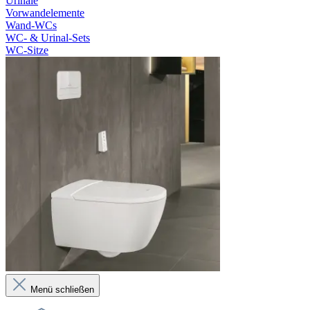
Urinale
Vorwandelemente
Wand-WCs
WC- & Urinal-Sets
WC-Sitze
Menü schließen