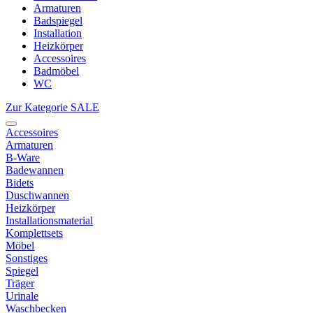
Armaturen
Badspiegel
Installation
Heizkörper
Accessoires
Badmöbel
WC
Zur Kategorie SALE
Accessoires
Armaturen
B-Ware
Badewannen
Bidets
Duschwannen
Heizkörper
Installationsmaterial
Komplettsets
Möbel
Sonstiges
Spiegel
Träger
Urinale
Waschbecken