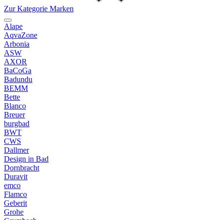
Zur Kategorie Marken
Alape
AqvaZone
Arbonia
ASW
AXOR
BaCoGa
Badundu
BEMM
Bette
Blanco
Breuer
burgbad
BWT
CWS
Dallmer
Design in Bad
Dornbracht
Duravit
emco
Flamco
Geberit
Grohe