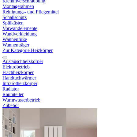
Klemmverschraubung
Montagerahmen
Reinigungs- und Pflegemittel
Schallschutz
Spülkästen
Vorwandelemente
Wandverkleidung
Wannenfüße
Wannenträger
Zur Kategorie Heizkörper
Austauschheizkörper
Elektrobetrieb
Flachheizkörper
Handtuchwärmer
Infrarotheizkörper
Radiator
Raumteiler
Warmwasserbetrieb
Zubehör