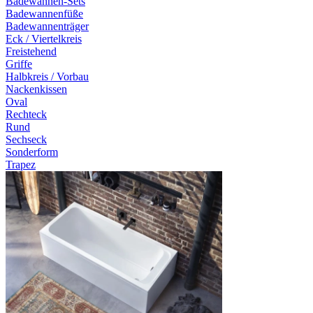
Badewannen-Sets
Badewannenfüße
Badewannenträger
Eck / Viertelkreis
Freistehend
Griffe
Halbkreis / Vorbau
Nackenkissen
Oval
Rechteck
Rund
Sechseck
Sonderform
Trapez