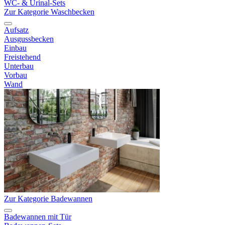
WC- & Urinal-Sets
Zur Kategorie Waschbecken
Aufsatz
Ausgussbecken
Einbau
Freistehend
Unterbau
Vorbau
Wand
Zur Kategorie Badewannen
Badewannen mit Tür