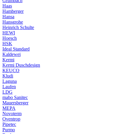
Grumbach
Haas
Hamberger
Hansa
Hansgrohe
Heinrich Schulte
HEWI
Hoesch
HSK
Ideal Standard
Kaldewei
Kermi
Kermi Duschdesign
KEUCO
Kludi
Laguna
Laufen
LDG
mabo Sanitec
Mauersberger
MEPA
Novoterm
Oventrop
Pipetec
Purmo