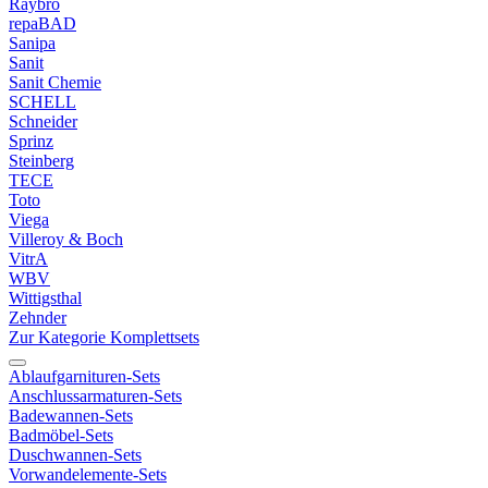
Raybro
repaBAD
Sanipa
Sanit
Sanit Chemie
SCHELL
Schneider
Sprinz
Steinberg
TECE
Toto
Viega
Villeroy & Boch
VitrA
WBV
Wittigsthal
Zehnder
Zur Kategorie Komplettsets
Ablaufgarnituren-Sets
Anschlussarmaturen-Sets
Badewannen-Sets
Badmöbel-Sets
Duschwannen-Sets
Vorwandelemente-Sets