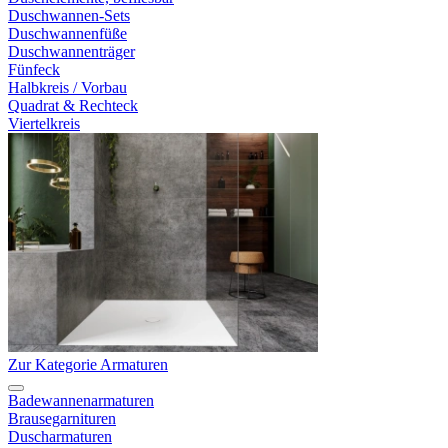
Duschwannen-Sets
Duschwannenfüße
Duschwannenträger
Fünfeck
Halbkreis / Vorbau
Quadrat & Rechteck
Viertelkreis
Zur Kategorie Armaturen
Badewannenarmaturen
Brausegarnituren
Duscharmaturen