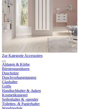
Zur Kategorie Accessoires
Ablagen & Körbe
Bürstengarnituren
Duschsitze
Duschvorhangstangen
Glashalter
Griffe
Handtuchhalter & -haken
Kosmetikspiegel
Seifenhalter & -spender
Toiletten- & Papierhalter
Wandmodule