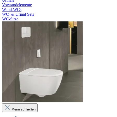
Urinale
Vorwandelemente
Wand-WCs
WC- & Urinal-Sets
WC-Sitze
Menü schließen