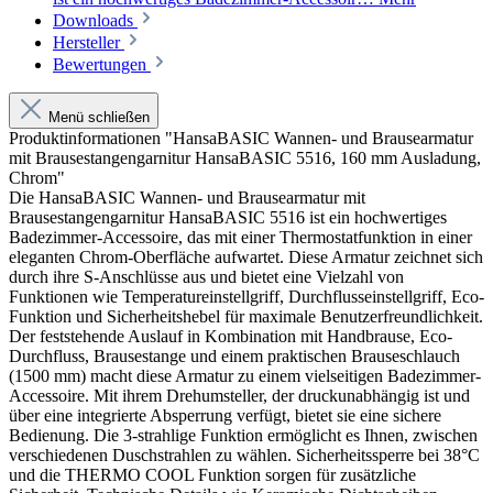
Downloads
Hersteller
Bewertungen
Menü schließen
Produktinformationen "HansaBASIC Wannen- und Brausearmatur
mit Brausestangengarnitur HansaBASIC 5516, 160 mm Ausladung,
Chrom"
Die HansaBASIC Wannen- und Brausearmatur mit
Brausestangengarnitur HansaBASIC 5516 ist ein hochwertiges
Badezimmer-Accessoire, das mit einer Thermostatfunktion in einer
eleganten Chrom-Oberfläche aufwartet. Diese Armatur zeichnet sich
durch ihre S-Anschlüsse aus und bietet eine Vielzahl von
Funktionen wie Temperatureinstellgriff, Durchflusseinstellgriff, Eco-
Funktion und Sicherheitshebel für maximale Benutzerfreundlichkeit.
Der feststehende Auslauf in Kombination mit Handbrause, Eco-
Durchfluss, Brausestange und einem praktischen Brauseschlauch
(1500 mm) macht diese Armatur zu einem vielseitigen Badezimmer-
Accessoire. Mit ihrem Drehumsteller, der druckunabhängig ist und
über eine integrierte Absperrung verfügt, bietet sie eine sichere
Bedienung. Die 3-strahlige Funktion ermöglicht es Ihnen, zwischen
verschiedenen Duschstrahlen zu wählen. Sicherheitssperre bei 38°C
und die THERMO COOL Funktion sorgen für zusätzliche