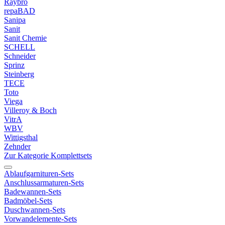
Raybro
repaBAD
Sanipa
Sanit
Sanit Chemie
SCHELL
Schneider
Sprinz
Steinberg
TECE
Toto
Viega
Villeroy & Boch
VitrA
WBV
Wittigsthal
Zehnder
Zur Kategorie Komplettsets
Ablaufgarnituren-Sets
Anschlussarmaturen-Sets
Badewannen-Sets
Badmöbel-Sets
Duschwannen-Sets
Vorwandelemente-Sets