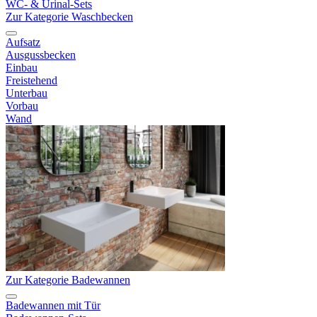
WC- & Urinal-Sets
Zur Kategorie Waschbecken
Aufsatz
Ausgussbecken
Einbau
Freistehend
Unterbau
Vorbau
Wand
Zur Kategorie Badewannen
Badewannen mit Tür