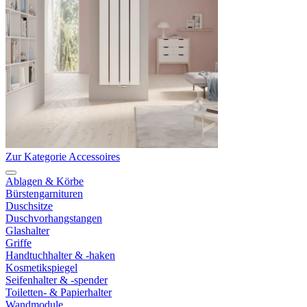
Zur Kategorie Accessoires
Ablagen & Körbe
Bürstengarnituren
Duschsitze
Duschvorhangstangen
Glashalter
Griffe
Handtuchhalter & -haken
Kosmetikspiegel
Seifenhalter & -spender
Toiletten- & Papierhalter
Wandmodule