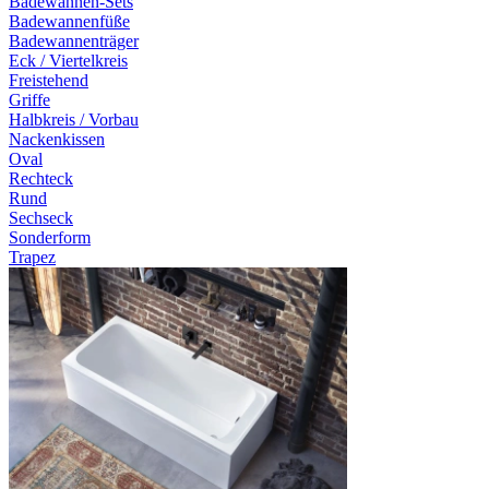
Badewannen-Sets
Badewannenfüße
Badewannenträger
Eck / Viertelkreis
Freistehend
Griffe
Halbkreis / Vorbau
Nackenkissen
Oval
Rechteck
Rund
Sechseck
Sonderform
Trapez