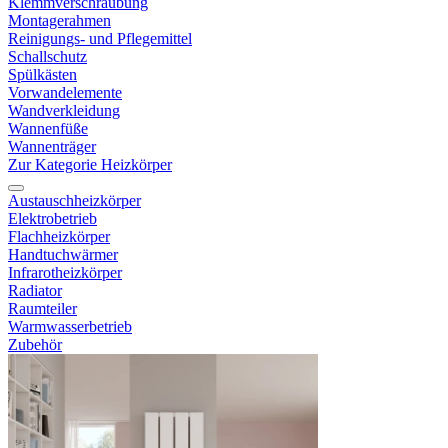
Klemmverschraubung
Montagerahmen
Reinigungs- und Pflegemittel
Schallschutz
Spülkästen
Vorwandelemente
Wandverkleidung
Wannenfüße
Wannenträger
Zur Kategorie Heizkörper
Austauschheizkörper
Elektrobetrieb
Flachheizkörper
Handtuchwärmer
Infrarotheizkörper
Radiator
Raumteiler
Warmwasserbetrieb
Zubehör