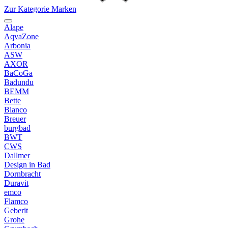
Zur Kategorie Marken
Alape
AqvaZone
Arbonia
ASW
AXOR
BaCoGa
Badundu
BEMM
Bette
Blanco
Breuer
burgbad
BWT
CWS
Dallmer
Design in Bad
Dornbracht
Duravit
emco
Flamco
Geberit
Grohe