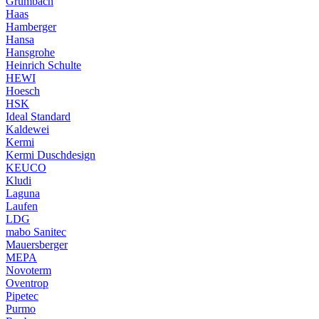
Grumbach
Haas
Hamberger
Hansa
Hansgrohe
Heinrich Schulte
HEWI
Hoesch
HSK
Ideal Standard
Kaldewei
Kermi
Kermi Duschdesign
KEUCO
Kludi
Laguna
Laufen
LDG
mabo Sanitec
Mauersberger
MEPA
Novoterm
Oventrop
Pipetec
Purmo