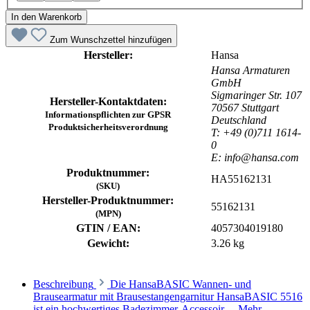
In den Warenkorb
Zum Wunschzettel hinzufügen
Hersteller:
Hansa
Hansa Armaturen
GmbH
Sigmaringer Str. 107
Hersteller-Kontaktdaten:
70567 Stuttgart
Informationspflichten zur GPSR
Deutschland
Produktsicherheitsverordnung
T: +49 (0)711 1614-
0
E: info@hansa.com
Produktnummer:
HA55162131
(SKU)
Hersteller-Produktnummer:
55162131
(MPN)
GTIN / EAN:
4057304019180
Gewicht:
3.26 kg
Beschreibung
Die HansaBASIC Wannen- und
Brausearmatur mit Brausestangengarnitur HansaBASIC 5516
ist ein hochwertiges Badezimmer-Accessoir…
Mehr