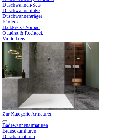
Duschwannen-Sets
Duschwannenfüße
Duschwannenträger
Fünfeck
Halbkreis / Vorbau
Quadrat & Rechteck
Viertelkreis
Zur Kategorie Armaturen
Badewannenarmaturen
Brausegarnituren
Duscharmaturen