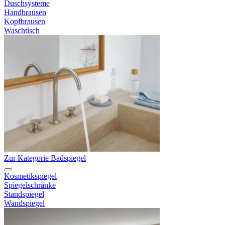
Duschsysteme
Handbrausen
Kopfbrausen
Waschtisch
Zur Kategorie Badspiegel
Kosmetikspiegel
Spiegelschränke
Standspiegel
Wandspiegel