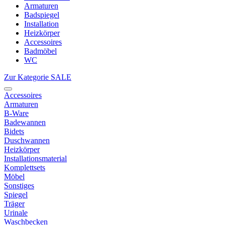
Armaturen
Badspiegel
Installation
Heizkörper
Accessoires
Badmöbel
WC
Zur Kategorie SALE
Accessoires
Armaturen
B-Ware
Badewannen
Bidets
Duschwannen
Heizkörper
Installationsmaterial
Komplettsets
Möbel
Sonstiges
Spiegel
Träger
Urinale
Waschbecken