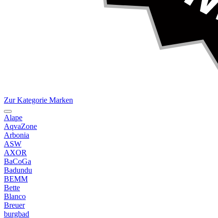
Zur Kategorie Marken
Alape
AqvaZone
Arbonia
ASW
AXOR
BaCoGa
Badundu
BEMM
Bette
Blanco
Breuer
burgbad