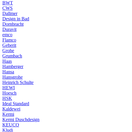
BWT
CWS
Dallmer
Design in Bad
Dornbracht
Duravit
emco
Flamco
Geberit
Grohe
Grumbach
Haas
Hamberger
Hansa
Hansgrohe
Heinrich Schulte
HEWI
Hoesch
HSK
Ideal Standard
Kaldewei
Kermi
Kermi Duschdesign
KEUCO
Kludi