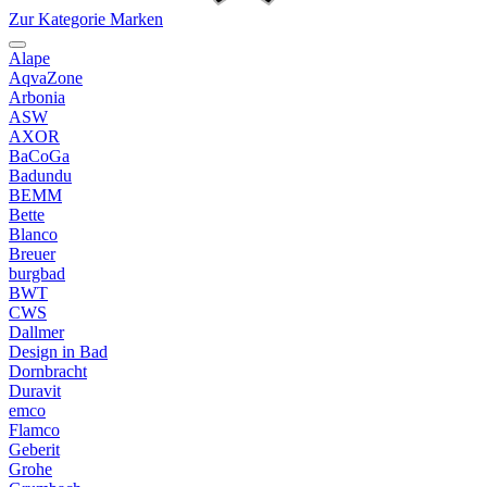
Zur Kategorie Marken
Alape
AqvaZone
Arbonia
ASW
AXOR
BaCoGa
Badundu
BEMM
Bette
Blanco
Breuer
burgbad
BWT
CWS
Dallmer
Design in Bad
Dornbracht
Duravit
emco
Flamco
Geberit
Grohe