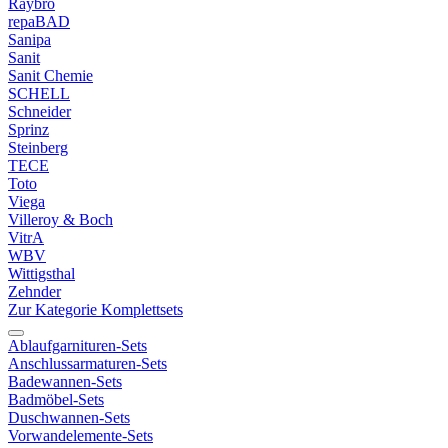
Raybro
repaBAD
Sanipa
Sanit
Sanit Chemie
SCHELL
Schneider
Sprinz
Steinberg
TECE
Toto
Viega
Villeroy & Boch
VitrA
WBV
Wittigsthal
Zehnder
Zur Kategorie Komplettsets
Ablaufgarnituren-Sets
Anschlussarmaturen-Sets
Badewannen-Sets
Badmöbel-Sets
Duschwannen-Sets
Vorwandelemente-Sets