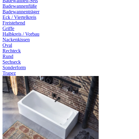
Badewannen-Sets
Badewannenfüße
Badewannenträger
Eck / Viertelkreis
Freistehend
Griffe
Halbkreis / Vorbau
Nackenkissen
Oval
Rechteck
Rund
Sechseck
Sonderform
Trapez