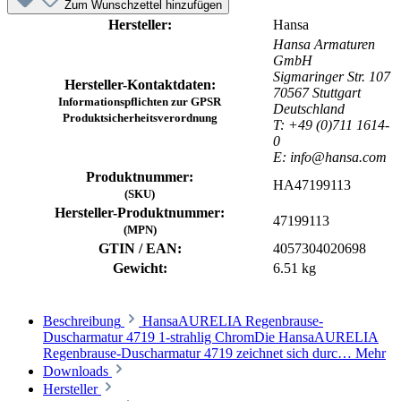
Zum Wunschzettel hinzufügen
Hersteller:
Hansa
Hansa Armaturen
GmbH
Sigmaringer Str. 107
Hersteller-Kontaktdaten:
70567 Stuttgart
Informationspflichten zur GPSR
Deutschland
Produktsicherheitsverordnung
T: +49 (0)711 1614-
0
E: info@hansa.com
Produktnummer:
HA47199113
(SKU)
Hersteller-Produktnummer:
47199113
(MPN)
GTIN / EAN:
4057304020698
Gewicht:
6.51 kg
Beschreibung
HansaAURELIA Regenbrause-
Duscharmatur 4719 1-strahlig ChromDie HansaAURELIA
Regenbrause-Duscharmatur 4719 zeichnet sich durc…
Mehr
Downloads
Hersteller