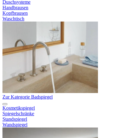
Duschsysteme
Handbrausen
Kopfbrausen
Waschtisch
Zur Kategorie Badspiegel
Kosmetikspiegel
Spiegelschränke
Standspiegel
Wandspiegel