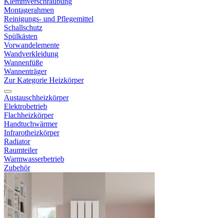
Klemmverschraubung
Montagerahmen
Reinigungs- und Pflegemittel
Schallschutz
Spülkästen
Vorwandelemente
Wandverkleidung
Wannenfüße
Wannenträger
Zur Kategorie Heizkörper
Austauschheizkörper
Elektrobetrieb
Flachheizkörper
Handtuchwärmer
Infrarotheizkörper
Radiator
Raumteiler
Warmwasserbetrieb
Zubehör