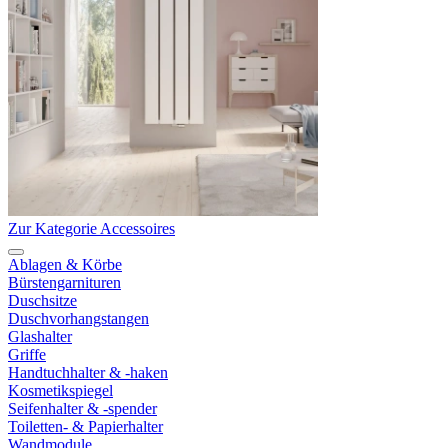
Zur Kategorie Accessoires
Ablagen & Körbe
Bürstengarnituren
Duschsitze
Duschvorhangstangen
Glashalter
Griffe
Handtuchhalter & -haken
Kosmetikspiegel
Seifenhalter & -spender
Toiletten- & Papierhalter
Wandmodule