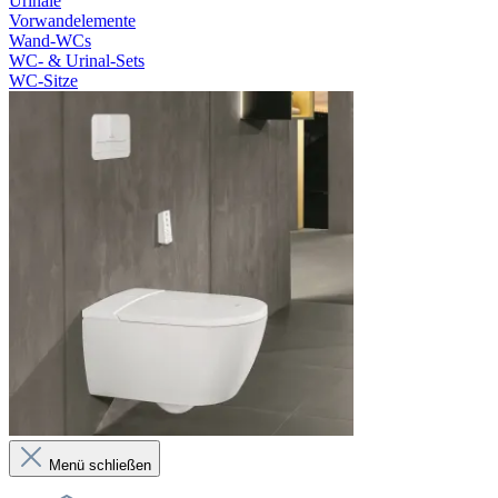
Urinale
Vorwandelemente
Wand-WCs
WC- & Urinal-Sets
WC-Sitze
Menü schließen