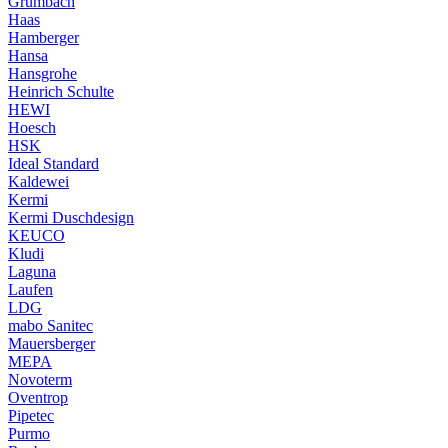
Grumbach
Haas
Hamberger
Hansa
Hansgrohe
Heinrich Schulte
HEWI
Hoesch
HSK
Ideal Standard
Kaldewei
Kermi
Kermi Duschdesign
KEUCO
Kludi
Laguna
Laufen
LDG
mabo Sanitec
Mauersberger
MEPA
Novoterm
Oventrop
Pipetec
Purmo