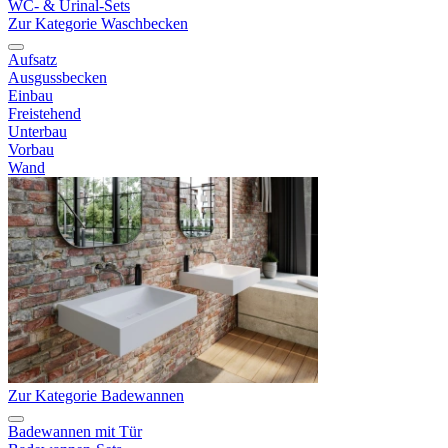
WC- & Urinal-Sets
Zur Kategorie Waschbecken
Aufsatz
Ausgussbecken
Einbau
Freistehend
Unterbau
Vorbau
Wand
Zur Kategorie Badewannen
Badewannen mit Tür