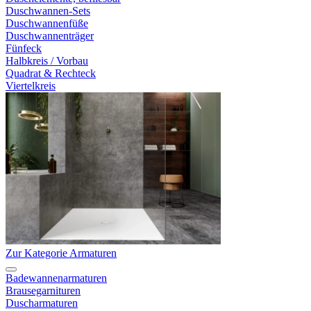
Duschwannen-Sets
Duschwannenfüße
Duschwannenträger
Fünfeck
Halbkreis / Vorbau
Quadrat & Rechteck
Viertelkreis
Zur Kategorie Armaturen
Badewannenarmaturen
Brausegarnituren
Duscharmaturen