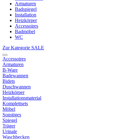
Armaturen
Badspiegel
Installation
Heizkörper
Accessoires
Badmöbel
WC
Zur Kategorie SALE
Accessoires
Armaturen
B-Ware
Badewannen
Bidets
Duschwannen
Heizkörper
Installationsmaterial
Komplettsets
Möbel
Sonstiges
Spiegel
Träger
Urinale
Waschbecken