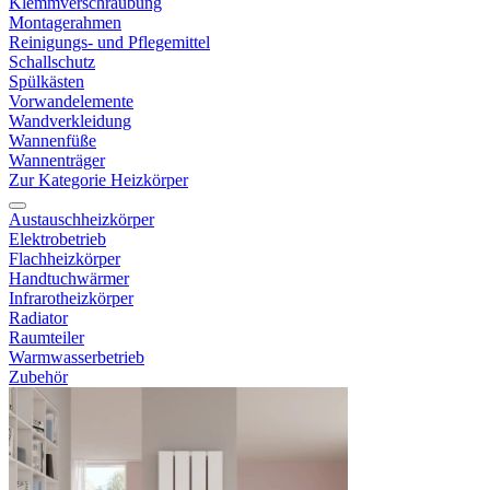
Klemmverschraubung
Montagerahmen
Reinigungs- und Pflegemittel
Schallschutz
Spülkästen
Vorwandelemente
Wandverkleidung
Wannenfüße
Wannenträger
Zur Kategorie Heizkörper
Austauschheizkörper
Elektrobetrieb
Flachheizkörper
Handtuchwärmer
Infrarotheizkörper
Radiator
Raumteiler
Warmwasserbetrieb
Zubehör