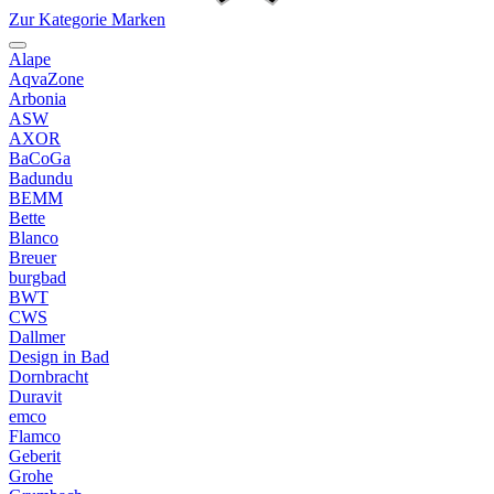
Zur Kategorie Marken
Alape
AqvaZone
Arbonia
ASW
AXOR
BaCoGa
Badundu
BEMM
Bette
Blanco
Breuer
burgbad
BWT
CWS
Dallmer
Design in Bad
Dornbracht
Duravit
emco
Flamco
Geberit
Grohe