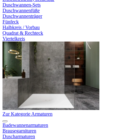
Duschwannen-Sets
Duschwannenfüße
Duschwannenträger
Fünfeck
Halbkreis / Vorbau
Quadrat & Rechteck
Viertelkreis
Zur Kategorie Armaturen
Badewannenarmaturen
Brausegarnituren
Duscharmaturen