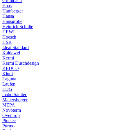
Grumbach
Haas
Hamberger
Hansa
Hansgrohe
Heinrich Schulte
HEWI
Hoesch
HSK
Ideal Standard
Kaldewei
Kermi
Kermi Duschdesign
KEUCO
Kludi
Laguna
Laufen
LDG
mabo Sanitec
Mauersberger
MEPA
Novoterm
Oventrop
Pipetec
Purmo