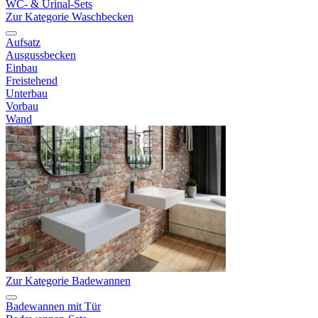
WC- & Urinal-Sets
Zur Kategorie Waschbecken
Aufsatz
Ausgussbecken
Einbau
Freistehend
Unterbau
Vorbau
Wand
Zur Kategorie Badewannen
Badewannen mit Tür