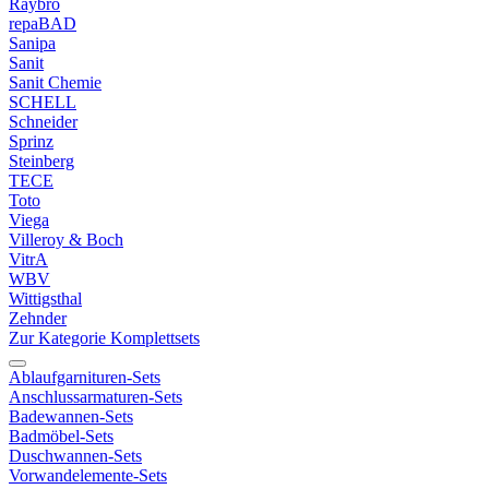
Raybro
repaBAD
Sanipa
Sanit
Sanit Chemie
SCHELL
Schneider
Sprinz
Steinberg
TECE
Toto
Viega
Villeroy & Boch
VitrA
WBV
Wittigsthal
Zehnder
Zur Kategorie Komplettsets
Ablaufgarnituren-Sets
Anschlussarmaturen-Sets
Badewannen-Sets
Badmöbel-Sets
Duschwannen-Sets
Vorwandelemente-Sets