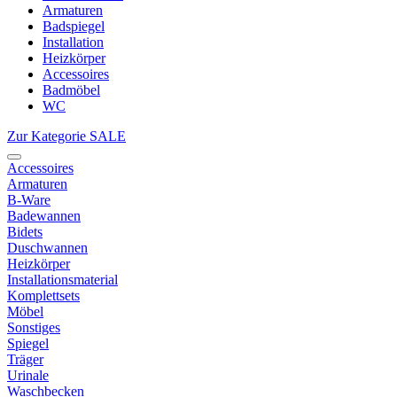
Armaturen
Badspiegel
Installation
Heizkörper
Accessoires
Badmöbel
WC
Zur Kategorie SALE
Accessoires
Armaturen
B-Ware
Badewannen
Bidets
Duschwannen
Heizkörper
Installationsmaterial
Komplettsets
Möbel
Sonstiges
Spiegel
Träger
Urinale
Waschbecken