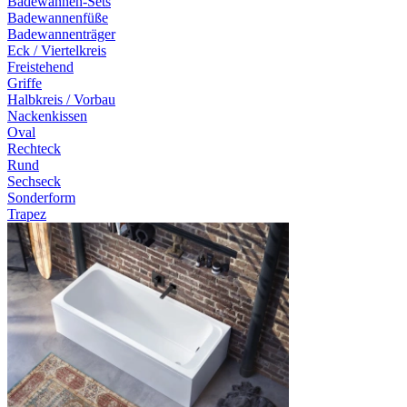
Badewannen-Sets
Badewannenfüße
Badewannenträger
Eck / Viertelkreis
Freistehend
Griffe
Halbkreis / Vorbau
Nackenkissen
Oval
Rechteck
Rund
Sechseck
Sonderform
Trapez