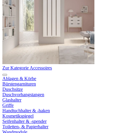
Zur Kategorie Accessoires
Ablagen & Körbe
Bürstengarnituren
Duschsitze
Duschvorhangstangen
Glashalter
Griffe
Handtuchhalter & -haken
Kosmetikspiegel
Seifenhalter & -spender
Toiletten- & Papierhalter
Wandmodule