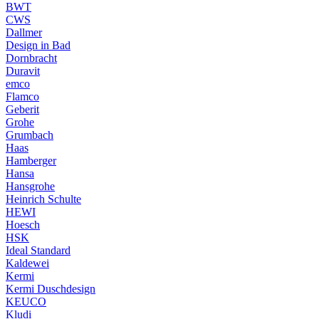
BWT
CWS
Dallmer
Design in Bad
Dornbracht
Duravit
emco
Flamco
Geberit
Grohe
Grumbach
Haas
Hamberger
Hansa
Hansgrohe
Heinrich Schulte
HEWI
Hoesch
HSK
Ideal Standard
Kaldewei
Kermi
Kermi Duschdesign
KEUCO
Kludi