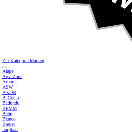
Zur Kategorie Marken
Alape
AqvaZone
Arbonia
ASW
AXOR
BaCoGa
Badundu
BEMM
Bette
Blanco
Breuer
burgbad