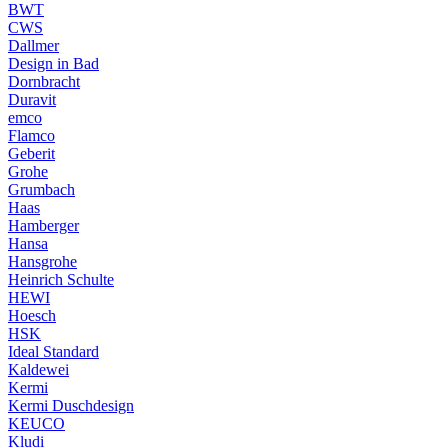
BWT
CWS
Dallmer
Design in Bad
Dornbracht
Duravit
emco
Flamco
Geberit
Grohe
Grumbach
Haas
Hamberger
Hansa
Hansgrohe
Heinrich Schulte
HEWI
Hoesch
HSK
Ideal Standard
Kaldewei
Kermi
Kermi Duschdesign
KEUCO
Kludi