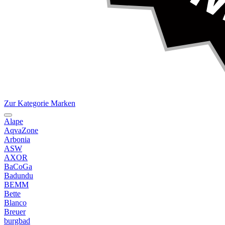
Zur Kategorie Marken
Alape
AqvaZone
Arbonia
ASW
AXOR
BaCoGa
Badundu
BEMM
Bette
Blanco
Breuer
burgbad