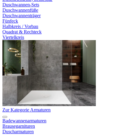
Duschwannen-Sets
Duschwannenfüße
Duschwannenträger
Fünfeck
Halbkreis / Vorbau
Quadrat & Rechteck
Viertelkreis
Zur Kategorie Armaturen
Badewannenarmaturen
Brausegarnituren
Duscharmaturen