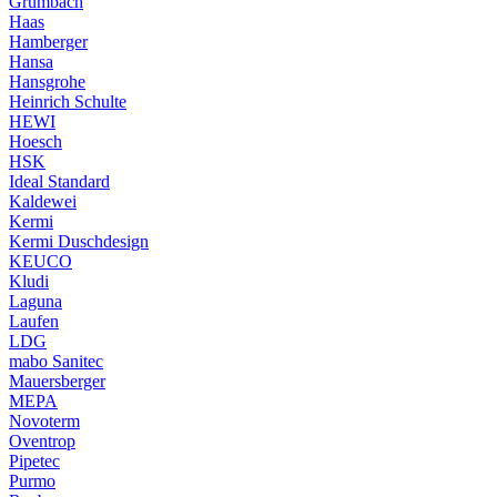
Grumbach
Haas
Hamberger
Hansa
Hansgrohe
Heinrich Schulte
HEWI
Hoesch
HSK
Ideal Standard
Kaldewei
Kermi
Kermi Duschdesign
KEUCO
Kludi
Laguna
Laufen
LDG
mabo Sanitec
Mauersberger
MEPA
Novoterm
Oventrop
Pipetec
Purmo