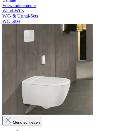
Urinale
Vorwandelemente
Wand-WCs
WC- & Urinal-Sets
WC-Sitze
Menü schließen