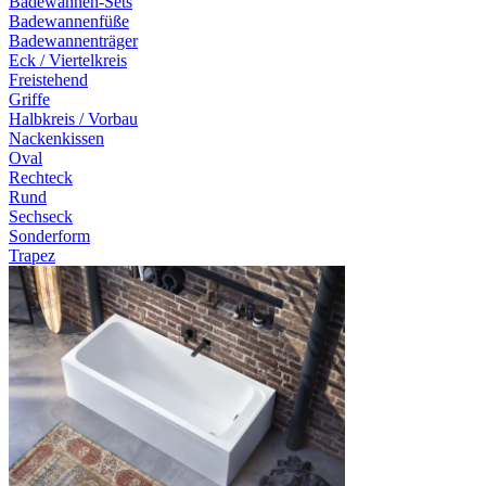
Badewannen-Sets
Badewannenfüße
Badewannenträger
Eck / Viertelkreis
Freistehend
Griffe
Halbkreis / Vorbau
Nackenkissen
Oval
Rechteck
Rund
Sechseck
Sonderform
Trapez