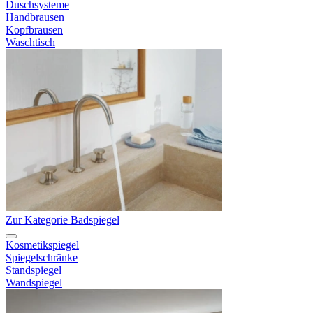
Duschsysteme
Handbrausen
Kopfbrausen
Waschtisch
Zur Kategorie Badspiegel
Kosmetikspiegel
Spiegelschränke
Standspiegel
Wandspiegel