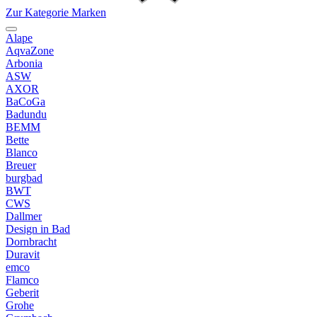
Zur Kategorie Marken
Alape
AqvaZone
Arbonia
ASW
AXOR
BaCoGa
Badundu
BEMM
Bette
Blanco
Breuer
burgbad
BWT
CWS
Dallmer
Design in Bad
Dornbracht
Duravit
emco
Flamco
Geberit
Grohe