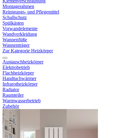
Klemmverschraubung
Montagerahmen
Reinigungs- und Pflegemittel
Schallschutz
Spülkästen
Vorwandelemente
Wandverkleidung
Wannenfüße
Wannenträger
Zur Kategorie Heizkörper
Austauschheizkörper
Elektrobetrieb
Flachheizkörper
Handtuchwärmer
Infrarotheizkörper
Radiator
Raumteiler
Warmwasserbetrieb
Zubehör