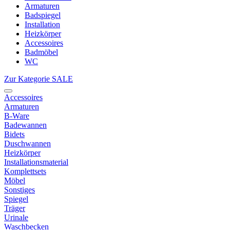
Armaturen
Badspiegel
Installation
Heizkörper
Accessoires
Badmöbel
WC
Zur Kategorie SALE
Accessoires
Armaturen
B-Ware
Badewannen
Bidets
Duschwannen
Heizkörper
Installationsmaterial
Komplettsets
Möbel
Sonstiges
Spiegel
Träger
Urinale
Waschbecken