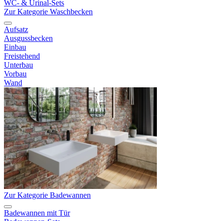
WC- & Urinal-Sets
Zur Kategorie Waschbecken
Aufsatz
Ausgussbecken
Einbau
Freistehend
Unterbau
Vorbau
Wand
Zur Kategorie Badewannen
Badewannen mit Tür