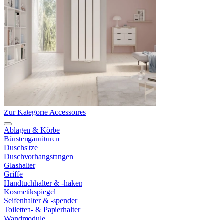
Zur Kategorie Accessoires
Ablagen & Körbe
Bürstengarnituren
Duschsitze
Duschvorhangstangen
Glashalter
Griffe
Handtuchhalter & -haken
Kosmetikspiegel
Seifenhalter & -spender
Toiletten- & Papierhalter
Wandmodule