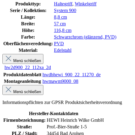
Produkttyp:
Haltegriff
,
Winkelgriff
Serie / Kollektion:
System 900
Länge:
8,8 cm
Breite:
57 cm
Höhe:
116,8 cm
Farbe:
Schwarzchrom (glänzend, PVD)
Oberflächenveredelung:
PVD
Material:
Edelstahl
Menü schließen
hw2d900_22_112xa_2d
Produktdatenblatt
hwdbhewi_900_22_11270_de
Montageanleitung
hwmawm9000_08
Menü schließen
Informationspflichten zur GPSR Produktsicherheitsverordnung
Hersteller-Kontaktdaten
Firmenbezeichnung:
HEWI Heinrich Wilke GmbH
Straße:
Prof.-Bier-Straße 1-5
PLZ / Stadt:
34454 Bad Arolsen