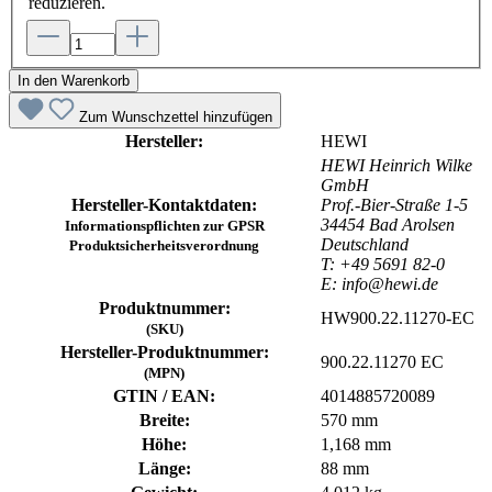
reduzieren.
In den Warenkorb
Zum Wunschzettel hinzufügen
Hersteller:
HEWI
HEWI Heinrich Wilke
GmbH
Hersteller-Kontaktdaten:
Prof.-Bier-Straße 1-5
34454 Bad Arolsen
Informationspflichten zur GPSR
Deutschland
Produktsicherheitsverordnung
T: +49 5691 82-0
E: info@hewi.de
Produktnummer:
HW900.22.11270-EC
(SKU)
Hersteller-Produktnummer:
900.22.11270 EC
(MPN)
GTIN / EAN:
4014885720089
Breite:
570 mm
Höhe:
1,168 mm
Länge:
88 mm