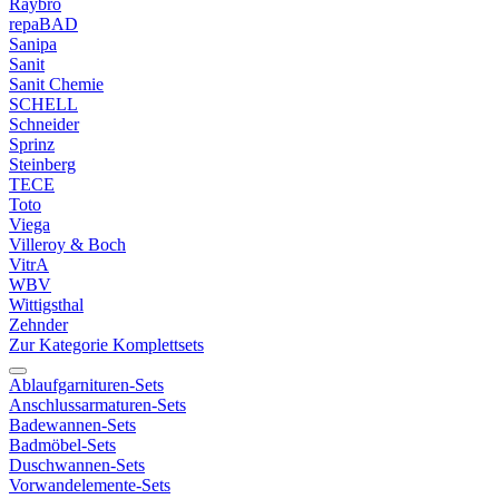
Raybro
repaBAD
Sanipa
Sanit
Sanit Chemie
SCHELL
Schneider
Sprinz
Steinberg
TECE
Toto
Viega
Villeroy & Boch
VitrA
WBV
Wittigsthal
Zehnder
Zur Kategorie Komplettsets
Ablaufgarnituren-Sets
Anschlussarmaturen-Sets
Badewannen-Sets
Badmöbel-Sets
Duschwannen-Sets
Vorwandelemente-Sets