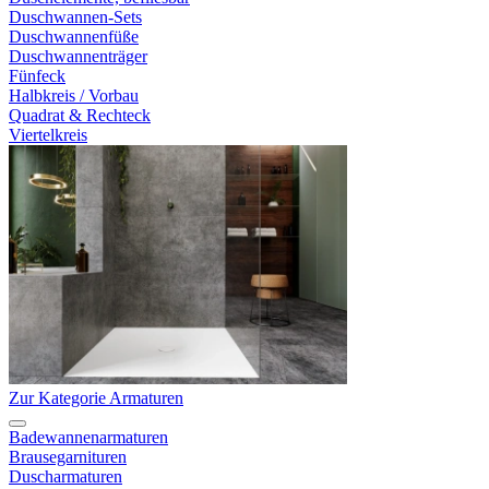
Duschwannen-Sets
Duschwannenfüße
Duschwannenträger
Fünfeck
Halbkreis / Vorbau
Quadrat & Rechteck
Viertelkreis
Zur Kategorie Armaturen
Badewannenarmaturen
Brausegarnituren
Duscharmaturen