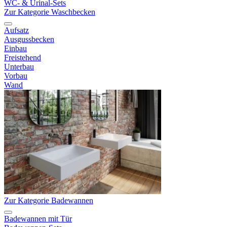
WC- & Urinal-Sets
Zur Kategorie Waschbecken
Aufsatz
Ausgussbecken
Einbau
Freistehend
Unterbau
Vorbau
Wand
Zur Kategorie Badewannen
Badewannen mit Tür