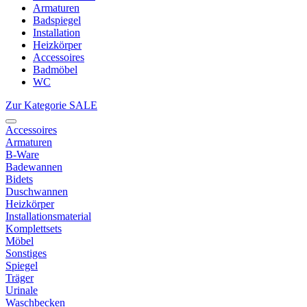
Armaturen
Badspiegel
Installation
Heizkörper
Accessoires
Badmöbel
WC
Zur Kategorie SALE
Accessoires
Armaturen
B-Ware
Badewannen
Bidets
Duschwannen
Heizkörper
Installationsmaterial
Komplettsets
Möbel
Sonstiges
Spiegel
Träger
Urinale
Waschbecken