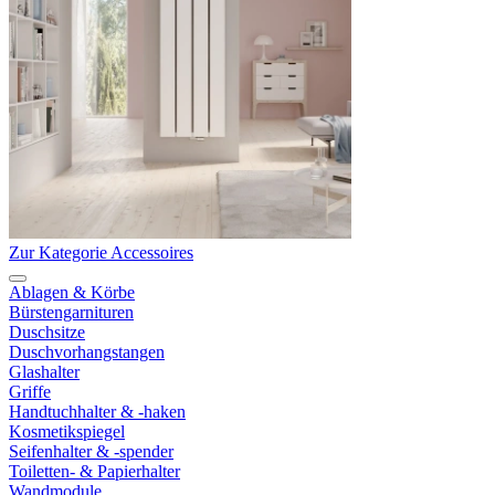
Zur Kategorie Accessoires
Ablagen & Körbe
Bürstengarnituren
Duschsitze
Duschvorhangstangen
Glashalter
Griffe
Handtuchhalter & -haken
Kosmetikspiegel
Seifenhalter & -spender
Toiletten- & Papierhalter
Wandmodule