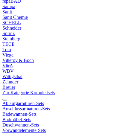
repaBAD
Sanipa
Sanit
Sanit Chemie
SCHELL
Schneider
Sprinz
Steinberg
TECE
Toto
Viega
Villeroy & Boch
VitrA
WBV
Wittigsthal
Zehnder
Breuer
Zur Kategorie Komplettsets
Ablaufgarnituren-Sets
Anschlussarmaturen-Sets
Badewannen-Sets
Badmöbel-Sets
Duschwannen-Sets
Vorwandelemente-Sets