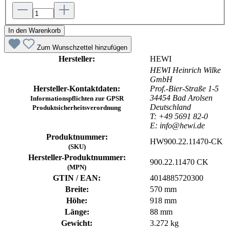
In den Warenkorb
Zum Wunschzettel hinzufügen
Hersteller:
HEWI
HEWI Heinrich Wilke
GmbH
Hersteller-Kontaktdaten:
Prof.-Bier-Straße 1-5
34454 Bad Arolsen
Informationspflichten zur GPSR
Deutschland
Produktsicherheitsverordnung
T: +49 5691 82-0
E: info@hewi.de
Produktnummer:
HW900.22.11470-CK
(SKU)
Hersteller-Produktnummer:
900.22.11470 CK
(MPN)
GTIN / EAN:
4014885720300
Breite:
570 mm
Höhe:
918 mm
Länge:
88 mm
Gewicht:
3.272 kg