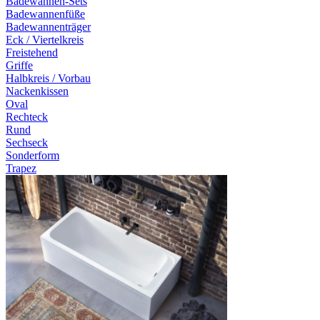
Badewannen-Sets
Badewannenfüße
Badewannenträger
Eck / Viertelkreis
Freistehend
Griffe
Halbkreis / Vorbau
Nackenkissen
Oval
Rechteck
Rund
Sechseck
Sonderform
Trapez