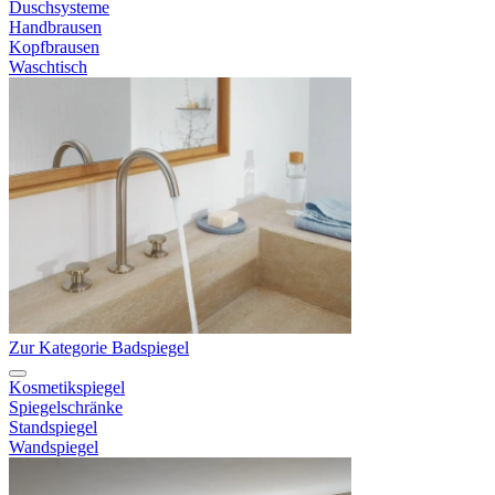
Duschsysteme
Handbrausen
Kopfbrausen
Waschtisch
Zur Kategorie Badspiegel
Kosmetikspiegel
Spiegelschränke
Standspiegel
Wandspiegel