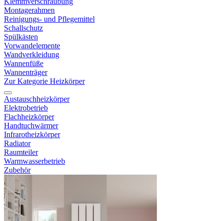
Klemmverschraubung
Montagerahmen
Reinigungs- und Pflegemittel
Schallschutz
Spülkästen
Vorwandelemente
Wandverkleidung
Wannenfüße
Wannenträger
Zur Kategorie Heizkörper
Austauschheizkörper
Elektrobetrieb
Flachheizkörper
Handtuchwärmer
Infrarotheizkörper
Radiator
Raumteiler
Warmwasserbetrieb
Zubehör