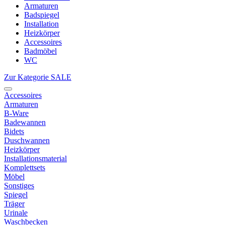
Armaturen
Badspiegel
Installation
Heizkörper
Accessoires
Badmöbel
WC
Zur Kategorie SALE
Accessoires
Armaturen
B-Ware
Badewannen
Bidets
Duschwannen
Heizkörper
Installationsmaterial
Komplettsets
Möbel
Sonstiges
Spiegel
Träger
Urinale
Waschbecken