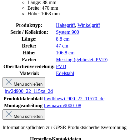
Länge: 88 mm
Breite: 470 mm
Höhe: 1068 mm
Produkttyp:
Haltegriff
,
Winkelgriff
Serie / Kollektion:
System 900
Länge:
8,8 cm
Breite:
47 cm
Höhe:
106,8 cm
Farbe:
Messing (gebürstet, PVD)
Oberflächenveredelung:
PVD
Material:
Edelstahl
Menü schließen
hw2d900_22_115xa_2d
Produktdatenblatt
hwdbhewi_900_22_11570_de
Montageanleitung
hwmawm9000_08
Menü schließen
Informationspflichten zur GPSR Produktsicherheitsverordnung
Hersteller-Kontaktdaten