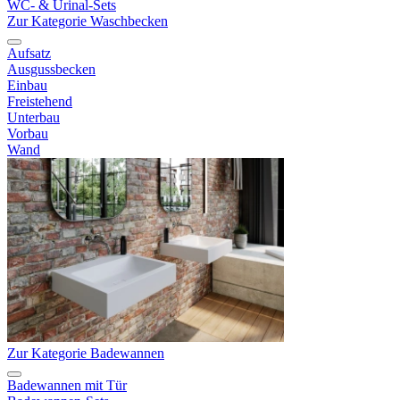
WC- & Urinal-Sets
Zur Kategorie Waschbecken
Aufsatz
Ausgussbecken
Einbau
Freistehend
Unterbau
Vorbau
Wand
Zur Kategorie Badewannen
Badewannen mit Tür