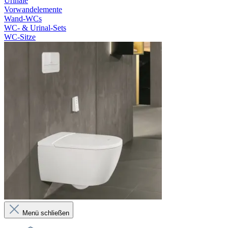
Urinale
Vorwandelemente
Wand-WCs
WC- & Urinal-Sets
WC-Sitze
Menü schließen