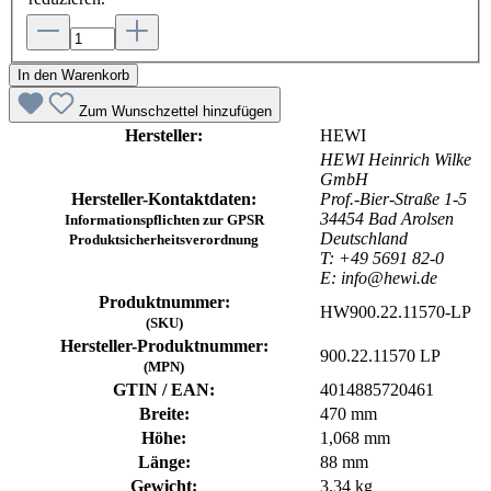
In den Warenkorb
Zum Wunschzettel hinzufügen
Hersteller:
HEWI
HEWI Heinrich Wilke
GmbH
Hersteller-Kontaktdaten:
Prof.-Bier-Straße 1-5
34454 Bad Arolsen
Informationspflichten zur GPSR
Deutschland
Produktsicherheitsverordnung
T: +49 5691 82-0
E: info@hewi.de
Produktnummer:
HW900.22.11570-LP
(SKU)
Hersteller-Produktnummer:
900.22.11570 LP
(MPN)
GTIN / EAN:
4014885720461
Breite:
470 mm
Höhe:
1,068 mm
Länge:
88 mm
Gewicht:
3.34 kg