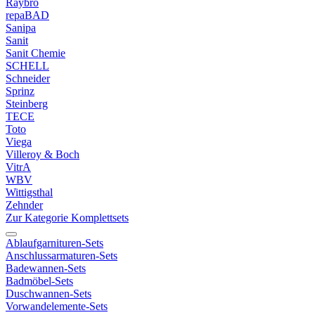
Raybro
repaBAD
Sanipa
Sanit
Sanit Chemie
SCHELL
Schneider
Sprinz
Steinberg
TECE
Toto
Viega
Villeroy & Boch
VitrA
WBV
Wittigsthal
Zehnder
Zur Kategorie Komplettsets
Ablaufgarnituren-Sets
Anschlussarmaturen-Sets
Badewannen-Sets
Badmöbel-Sets
Duschwannen-Sets
Vorwandelemente-Sets