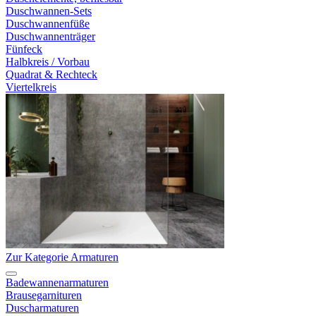
Duschwannen-Sets
Duschwannenfüße
Duschwannenträger
Fünfeck
Halbkreis / Vorbau
Quadrat & Rechteck
Viertelkreis
Zur Kategorie Armaturen
Badewannenarmaturen
Brausegarnituren
Duscharmaturen