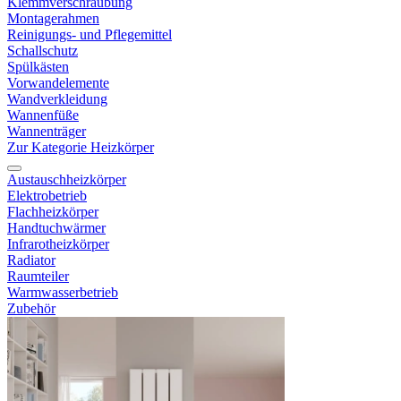
Klemmverschraubung
Montagerahmen
Reinigungs- und Pflegemittel
Schallschutz
Spülkästen
Vorwandelemente
Wandverkleidung
Wannenfüße
Wannenträger
Zur Kategorie Heizkörper
Austauschheizkörper
Elektrobetrieb
Flachheizkörper
Handtuchwärmer
Infrarotheizkörper
Radiator
Raumteiler
Warmwasserbetrieb
Zubehör