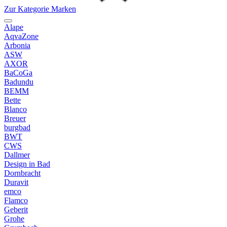
Zur Kategorie Marken
Alape
AqvaZone
Arbonia
ASW
AXOR
BaCoGa
Badundu
BEMM
Bette
Blanco
Breuer
burgbad
BWT
CWS
Dallmer
Design in Bad
Dornbracht
Duravit
emco
Flamco
Geberit
Grohe