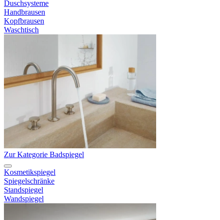
Duschsysteme
Handbrausen
Kopfbrausen
Waschtisch
Zur Kategorie Badspiegel
Kosmetikspiegel
Spiegelschränke
Standspiegel
Wandspiegel