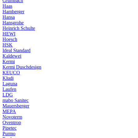
Grumbach
Haas
Hamberger
Hansa
Hansgrohe
Heinrich Schulte
HEWI
Hoesch
HSK
Ideal Standard
Kaldewei
Kermi
Kermi Duschdesign
KEUCO
Kludi
Laguna
Laufen
LDG
mabo Sanitec
Mauersberger
MEPA
Novoterm
Oventrop
Pipetec
Purmo