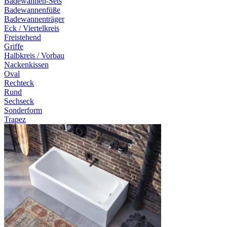
Badewannen-Sets
Badewannenfüße
Badewannenträger
Eck / Viertelkreis
Freistehend
Griffe
Halbkreis / Vorbau
Nackenkissen
Oval
Rechteck
Rund
Sechseck
Sonderform
Trapez