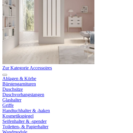
Zur Kategorie Accessoires
Ablagen & Körbe
Bürstengarnituren
Duschsitze
Duschvorhangstangen
Glashalter
Griffe
Handtuchhalter & -haken
Kosmetikspiegel
Seifenhalter & -spender
Toiletten- & Papierhalter
Wandmodule