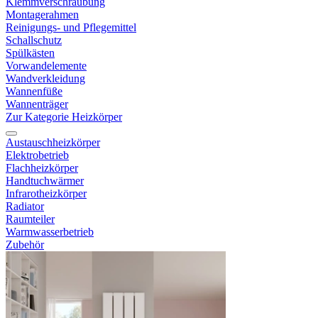
Klemmverschraubung
Montagerahmen
Reinigungs- und Pflegemittel
Schallschutz
Spülkästen
Vorwandelemente
Wandverkleidung
Wannenfüße
Wannenträger
Zur Kategorie Heizkörper
Austauschheizkörper
Elektrobetrieb
Flachheizkörper
Handtuchwärmer
Infrarotheizkörper
Radiator
Raumteiler
Warmwasserbetrieb
Zubehör