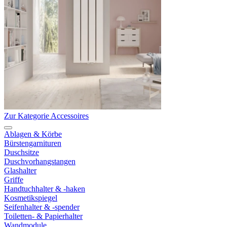
Zur Kategorie Accessoires
Ablagen & Körbe
Bürstengarnituren
Duschsitze
Duschvorhangstangen
Glashalter
Griffe
Handtuchhalter & -haken
Kosmetikspiegel
Seifenhalter & -spender
Toiletten- & Papierhalter
Wandmodule