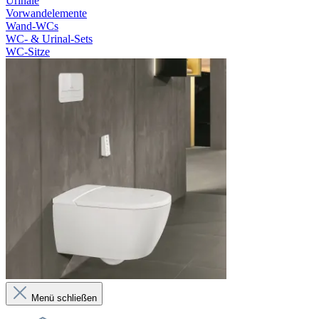
Urinale
Vorwandelemente
Wand-WCs
WC- & Urinal-Sets
WC-Sitze
Menü schließen