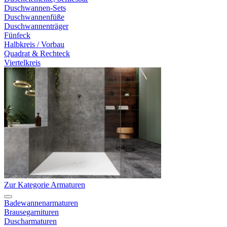
Duschwannen-Sets
Duschwannenfüße
Duschwannenträger
Fünfeck
Halbkreis / Vorbau
Quadrat & Rechteck
Viertelkreis
Zur Kategorie Armaturen
Badewannenarmaturen
Brausegarnituren
Duscharmaturen