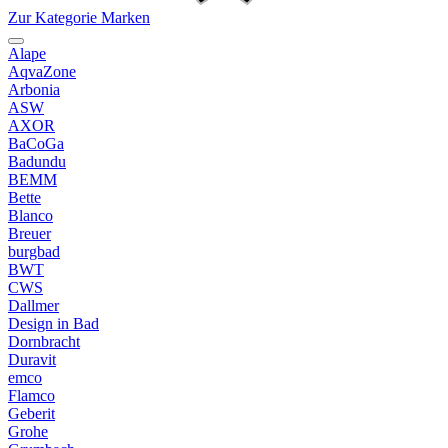
Zur Kategorie Marken
Alape
AqvaZone
Arbonia
ASW
AXOR
BaCoGa
Badundu
BEMM
Bette
Blanco
Breuer
burgbad
BWT
CWS
Dallmer
Design in Bad
Dornbracht
Duravit
emco
Flamco
Geberit
Grohe