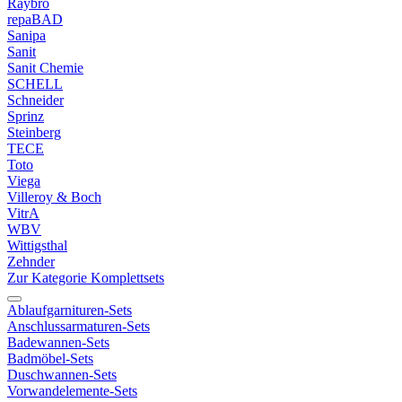
Raybro
repaBAD
Sanipa
Sanit
Sanit Chemie
SCHELL
Schneider
Sprinz
Steinberg
TECE
Toto
Viega
Villeroy & Boch
VitrA
WBV
Wittigsthal
Zehnder
Zur Kategorie Komplettsets
Ablaufgarnituren-Sets
Anschlussarmaturen-Sets
Badewannen-Sets
Badmöbel-Sets
Duschwannen-Sets
Vorwandelemente-Sets