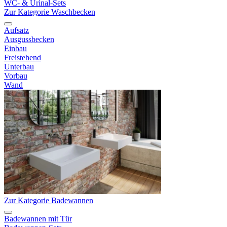
WC- & Urinal-Sets
Zur Kategorie Waschbecken
Aufsatz
Ausgussbecken
Einbau
Freistehend
Unterbau
Vorbau
Wand
Zur Kategorie Badewannen
Badewannen mit Tür