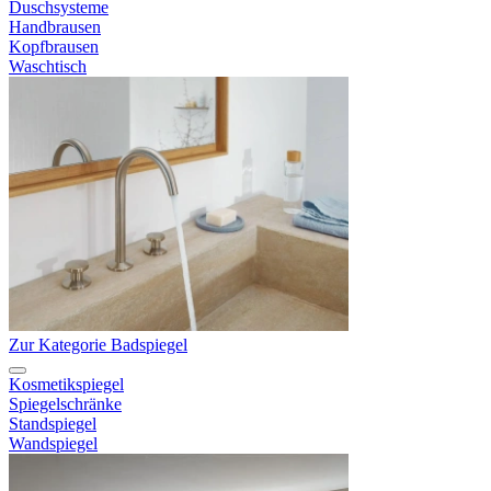
Duschsysteme
Handbrausen
Kopfbrausen
Waschtisch
Zur Kategorie Badspiegel
Kosmetikspiegel
Spiegelschränke
Standspiegel
Wandspiegel