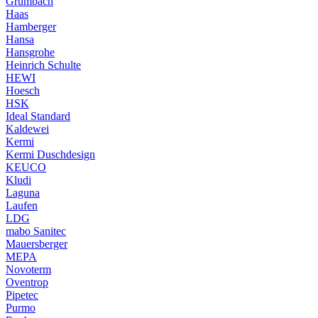
Grumbach
Haas
Hamberger
Hansa
Hansgrohe
Heinrich Schulte
HEWI
Hoesch
HSK
Ideal Standard
Kaldewei
Kermi
Kermi Duschdesign
KEUCO
Kludi
Laguna
Laufen
LDG
mabo Sanitec
Mauersberger
MEPA
Novoterm
Oventrop
Pipetec
Purmo