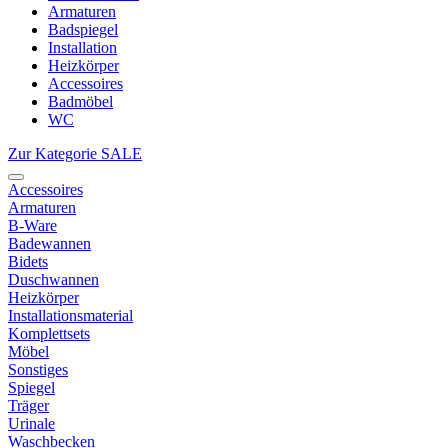
Armaturen
Badspiegel
Installation
Heizkörper
Accessoires
Badmöbel
WC
Zur Kategorie SALE
Accessoires
Armaturen
B-Ware
Badewannen
Bidets
Duschwannen
Heizkörper
Installationsmaterial
Komplettsets
Möbel
Sonstiges
Spiegel
Träger
Urinale
Waschbecken