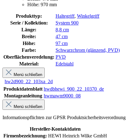
Höhe: 970 mm
Produkttyp:
Haltegriff
,
Winkelgriff
Serie / Kollektion:
System 900
Länge:
8,8 cm
Breite:
47 cm
Höhe:
97 cm
Farbe:
Schwarzchrom (glänzend, PVD)
Oberflächenveredelung:
PVD
Material:
Edelstahl
Menü schließen
hw2d900_22_103xa_2d
Produktdatenblatt
hwdbhewi_900_22_10370_de
Montageanleitung
hwmawm9000_08
Menü schließen
Informationspflichten zur GPSR Produktsicherheitsverordnung
Hersteller-Kontaktdaten
Firmenbezeichnung:
HEWI Heinrich Wilke GmbH