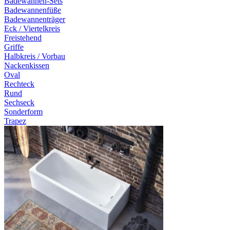
Badewannen-Sets
Badewannenfüße
Badewannenträger
Eck / Viertelkreis
Freistehend
Griffe
Halbkreis / Vorbau
Nackenkissen
Oval
Rechteck
Rund
Sechseck
Sonderform
Trapez