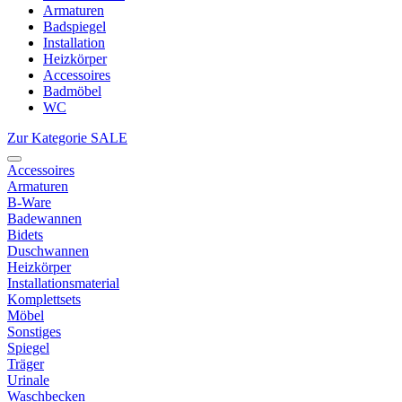
Armaturen
Badspiegel
Installation
Heizkörper
Accessoires
Badmöbel
WC
Zur Kategorie SALE
Accessoires
Armaturen
B-Ware
Badewannen
Bidets
Duschwannen
Heizkörper
Installationsmaterial
Komplettsets
Möbel
Sonstiges
Spiegel
Träger
Urinale
Waschbecken