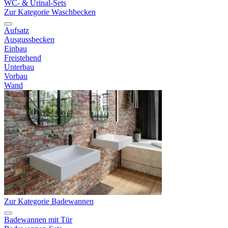
WC- & Urinal-Sets
Zur Kategorie Waschbecken
Aufsatz
Ausgussbecken
Einbau
Freistehend
Unterbau
Vorbau
Wand
Zur Kategorie Badewannen
Badewannen mit Tür