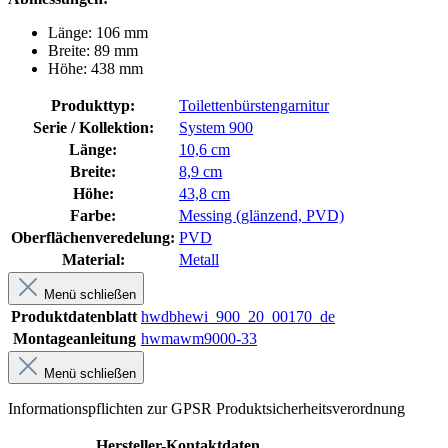
Länge: 106 mm
Breite: 89 mm
Höhe: 438 mm
Produkttyp:
Toilettenbürstengarnitur
Serie / Kollektion:
System 900
Länge:
10,6 cm
Breite:
8,9 cm
Höhe:
43,8 cm
Farbe:
Messing (glänzend, PVD)
Oberflächenveredelung:
PVD
Material:
Metall
Menü schließen
Produktdatenblatt
hwdbhewi_900_20_00170_de
Montageanleitung
hwmawm9000-33
Menü schließen
Informationspflichten zur GPSR Produktsicherheitsverordnung
Hersteller-Kontaktdaten