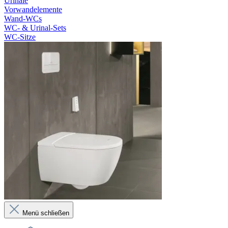
Urinale
Vorwandelemente
Wand-WCs
WC- & Urinal-Sets
WC-Sitze
Menü schließen