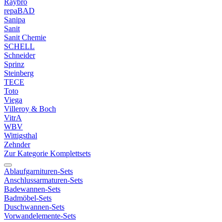
Raybro
repaBAD
Sanipa
Sanit
Sanit Chemie
SCHELL
Schneider
Sprinz
Steinberg
TECE
Toto
Viega
Villeroy & Boch
VitrA
WBV
Wittigsthal
Zehnder
Zur Kategorie Komplettsets
Ablaufgarnituren-Sets
Anschlussarmaturen-Sets
Badewannen-Sets
Badmöbel-Sets
Duschwannen-Sets
Vorwandelemente-Sets