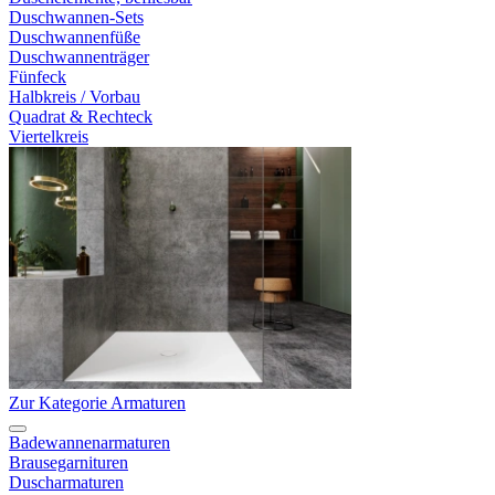
Duschwannen-Sets
Duschwannenfüße
Duschwannenträger
Fünfeck
Halbkreis / Vorbau
Quadrat & Rechteck
Viertelkreis
Zur Kategorie Armaturen
Badewannenarmaturen
Brausegarnituren
Duscharmaturen