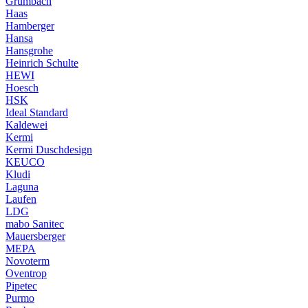
Grumbach
Haas
Hamberger
Hansa
Hansgrohe
Heinrich Schulte
HEWI
Hoesch
HSK
Ideal Standard
Kaldewei
Kermi
Kermi Duschdesign
KEUCO
Kludi
Laguna
Laufen
LDG
mabo Sanitec
Mauersberger
MEPA
Novoterm
Oventrop
Pipetec
Purmo