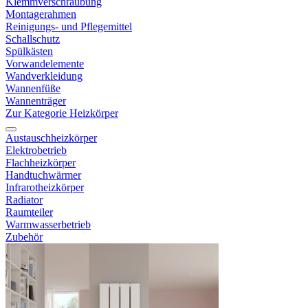
Klemmverschraubung
Montagerahmen
Reinigungs- und Pflegemittel
Schallschutz
Spülkästen
Vorwandelemente
Wandverkleidung
Wannenfüße
Wannenträger
Zur Kategorie Heizkörper
Austauschheizkörper
Elektrobetrieb
Flachheizkörper
Handtuchwärmer
Infrarotheizkörper
Radiator
Raumteiler
Warmwasserbetrieb
Zubehör