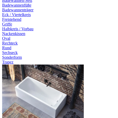
Badewannen-Sets
Badewannenfüße
Badewannenträger
Eck / Viertelkreis
Freistehend
Griffe
Halbkreis / Vorbau
Nackenkissen
Oval
Rechteck
Rund
Sechseck
Sonderform
Trapez