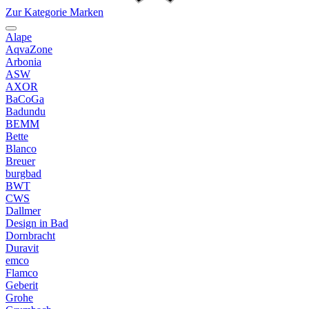
Zur Kategorie Marken
Alape
AqvaZone
Arbonia
ASW
AXOR
BaCoGa
Badundu
BEMM
Bette
Blanco
Breuer
burgbad
BWT
CWS
Dallmer
Design in Bad
Dornbracht
Duravit
emco
Flamco
Geberit
Grohe