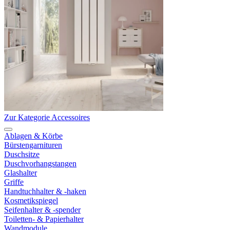
Zur Kategorie Accessoires
Ablagen & Körbe
Bürstengarnituren
Duschsitze
Duschvorhangstangen
Glashalter
Griffe
Handtuchhalter & -haken
Kosmetikspiegel
Seifenhalter & -spender
Toiletten- & Papierhalter
Wandmodule