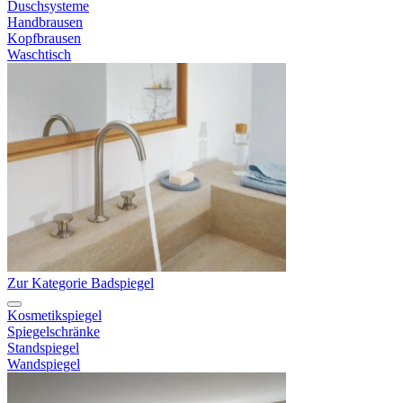
Duschsysteme
Handbrausen
Kopfbrausen
Waschtisch
Zur Kategorie Badspiegel
Kosmetikspiegel
Spiegelschränke
Standspiegel
Wandspiegel