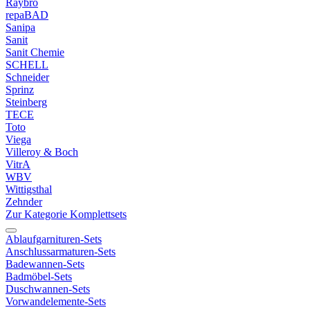
Raybro
repaBAD
Sanipa
Sanit
Sanit Chemie
SCHELL
Schneider
Sprinz
Steinberg
TECE
Toto
Viega
Villeroy & Boch
VitrA
WBV
Wittigsthal
Zehnder
Zur Kategorie Komplettsets
Ablaufgarnituren-Sets
Anschlussarmaturen-Sets
Badewannen-Sets
Badmöbel-Sets
Duschwannen-Sets
Vorwandelemente-Sets