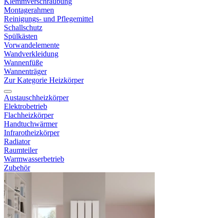
Klemmverschraubung
Montagerahmen
Reinigungs- und Pflegemittel
Schallschutz
Spülkästen
Vorwandelemente
Wandverkleidung
Wannenfüße
Wannenträger
Zur Kategorie Heizkörper
Austauschheizkörper
Elektrobetrieb
Flachheizkörper
Handtuchwärmer
Infrarotheizkörper
Radiator
Raumteiler
Warmwasserbetrieb
Zubehör