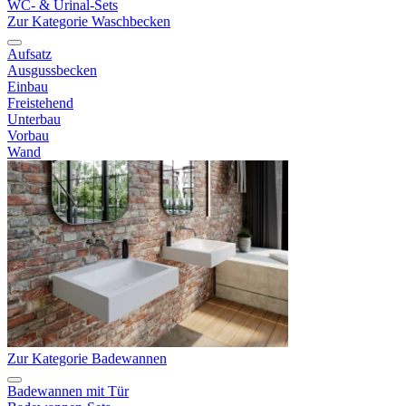
WC- & Urinal-Sets
Zur Kategorie Waschbecken
Aufsatz
Ausgussbecken
Einbau
Freistehend
Unterbau
Vorbau
Wand
Zur Kategorie Badewannen
Badewannen mit Tür