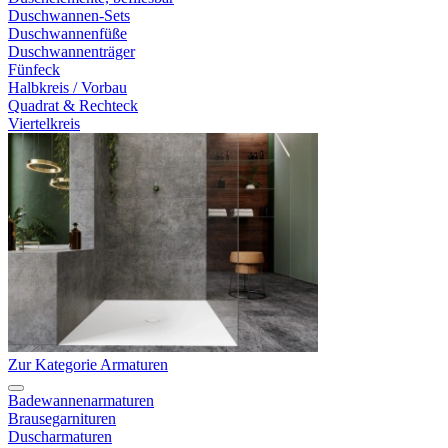
Duschwannen-Sets
Duschwannenfüße
Duschwannenträger
Fünfeck
Halbkreis / Vorbau
Quadrat & Rechteck
Viertelkreis
Zur Kategorie Armaturen
Badewannenarmaturen
Brausegarnituren
Duscharmaturen