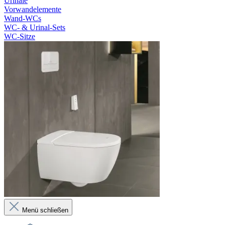
Urinale
Vorwandelemente
Wand-WCs
WC- & Urinal-Sets
WC-Sitze
Menü schließen