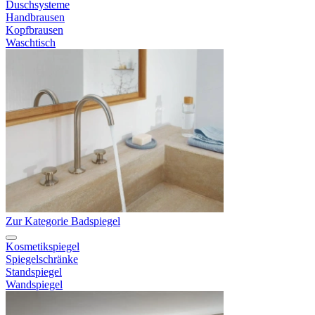
Duschsysteme
Handbrausen
Kopfbrausen
Waschtisch
Zur Kategorie Badspiegel
Kosmetikspiegel
Spiegelschränke
Standspiegel
Wandspiegel