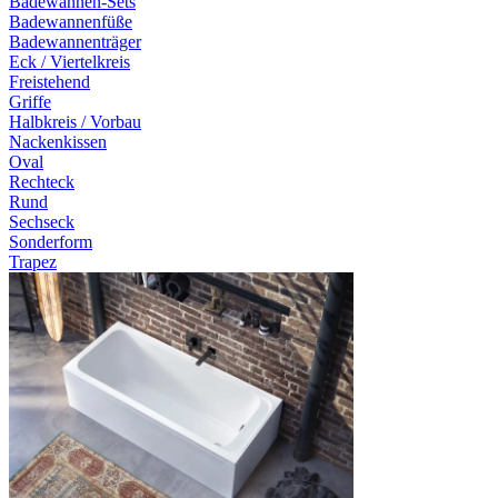
Badewannen-Sets
Badewannenfüße
Badewannenträger
Eck / Viertelkreis
Freistehend
Griffe
Halbkreis / Vorbau
Nackenkissen
Oval
Rechteck
Rund
Sechseck
Sonderform
Trapez