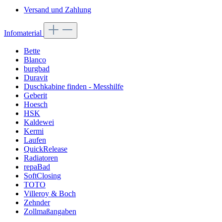
Versand und Zahlung
Infomaterial
Bette
Blanco
burgbad
Duravit
Duschkabine finden - Messhilfe
Geberit
Hoesch
HSK
Kaldewei
Kermi
Laufen
QuickRelease
Radiatoren
repaBad
SoftClosing
TOTO
Villeroy & Boch
Zehnder
Zollmaßangaben