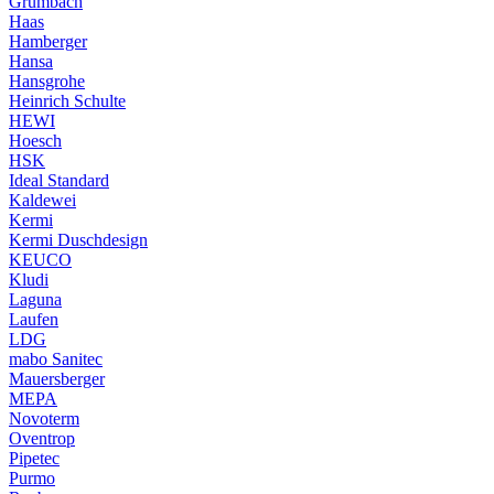
Grumbach
Haas
Hamberger
Hansa
Hansgrohe
Heinrich Schulte
HEWI
Hoesch
HSK
Ideal Standard
Kaldewei
Kermi
Kermi Duschdesign
KEUCO
Kludi
Laguna
Laufen
LDG
mabo Sanitec
Mauersberger
MEPA
Novoterm
Oventrop
Pipetec
Purmo