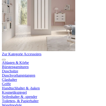
Zur Kategorie Accessoires
Ablagen & Körbe
Bürstengarnituren
Duschsitze
Duschvorhangstangen
Glashalter
Griffe
Handtuchhalter & -haken
Kosmetikspiegel
Seifenhalter & -spender
Toiletten- & Papierhalter
Wandmodule