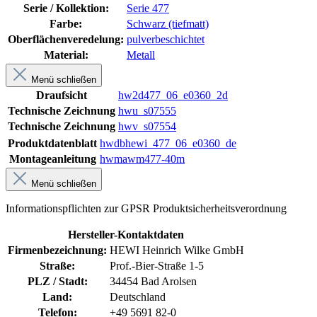
Serie / Kollektion:
Serie 477
Farbe:
Schwarz (tiefmatt)
Oberflächenveredelung:
pulverbeschichtet
Material:
Metall
Menü schließen
Draufsicht
hw2d477_06_e0360_2d
Technische Zeichnung
hwu_s07555
Technische Zeichnung
hwv_s07554
Produktdatenblatt
hwdbhewi_477_06_e0360_de
Montageanleitung
hwmawm477-40m
Menü schließen
Informationspflichten zur GPSR Produktsicherheitsverordnung
Hersteller-Kontaktdaten
Firmenbezeichnung:
HEWI Heinrich Wilke GmbH
Straße:
Prof.-Bier-Straße 1-5
PLZ / Stadt:
34454 Bad Arolsen
Land:
Deutschland
Telefon:
+49 5691 82-0