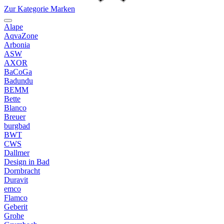
Zur Kategorie Marken
Alape
AqvaZone
Arbonia
ASW
AXOR
BaCoGa
Badundu
BEMM
Bette
Blanco
Breuer
burgbad
BWT
CWS
Dallmer
Design in Bad
Dornbracht
Duravit
emco
Flamco
Geberit
Grohe