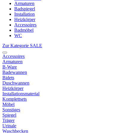
Armaturen
Badspiegel
Installation
Heizkörper
Accessoires
Badmöbel
WC
Zur Kategorie SALE
Accessoires
Armaturen
B-Ware
Badewannen
Bidets
Duschwannen
Heizkörper
Installationsmaterial
Komplettsets
Möbel
Sonstiges
Spiegel
Träger
Urinale
Waschbecken