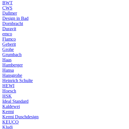
BWT
CWS
Dallmer
Design in Bad
Dornbracht
Duravit
emco
Flamco
Geberit
Grohe
Grumbach
Haas
Hamberger
Hansa
Hansgrohe
Heinrich Schulte
HEWI
Hoesch
HSK
Ideal Standard
Kaldewei
Kermi
Kermi Duschdesign
KEUCO
Kludi