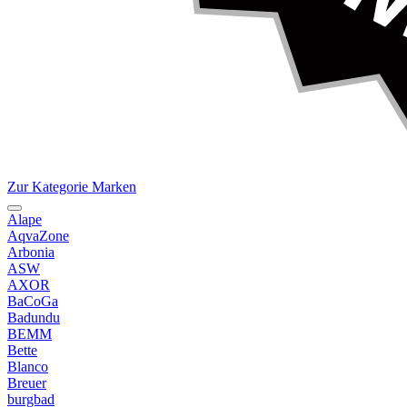
Zur Kategorie Marken
Alape
AqvaZone
Arbonia
ASW
AXOR
BaCoGa
Badundu
BEMM
Bette
Blanco
Breuer
burgbad